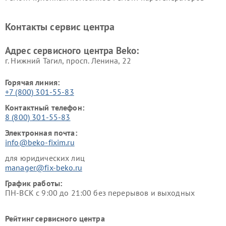
Beko
Beko
Ремонт блендеров Beko
Ремонт кофеварок Beko
Контакты сервис центра
Ремонт холодильников Beko
Ремонт морозильных камер
Beko
Адрес сервисного центра Beko:
г. Нижний Тагил, просп. Ленина, 22
Горячая линия:
+7 (800) 301-55-83
Контактный телефон:
8 (800) 301-55-83
Электронная почта:
info@beko-fixim.ru
для юридических лиц
manager@fix-beko.ru
График работы:
ПН-ВСК с 9:00 до 21:00 без перерывов и выходных
Рейтинг сервисного центра