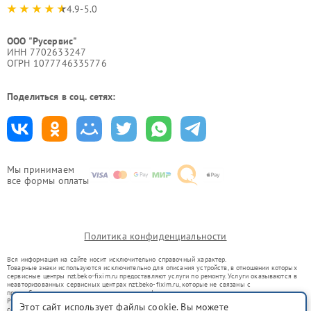
4.9-5.0
ООО "Русервис"
ИНН 7702633247
ОГРН 1077746335776
Поделиться в соц. сетях:
Мы принимаем
все формы оплаты
Политика конфиденциальности
Вся информация на сайте носит исключительно справочный характер.
Товарные знаки используются исключительно для описания устройств, в отношении которых
сервисные центры nzt.beko-fixim.ru предоставляют услуги по ремонту. Услуги оказываются в
неавторизованных сервисных центрах nzt.beko-fixim.ru, которые не связаны с
правообладателями товарных знаков или их официальными представителями.
Ремонт осуществляется для устройств, уже введенных в гражданский оборот в соответствии
Этот сайт использует файлы cookie. Вы можете
со статьей 1487 ГК РФ.