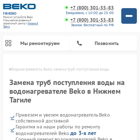
+7 (800) 301-55-83
Ежедневно, с 10:00 до 20:00
FIX-BEKO
Ремонт устройств Beko
+7 (800) 301-55-83
Специализированный
cервисный центр г.
Нижний
Звонок бесплатный по РФ
Тагил
Мы ремонтируем
Позвонить
агиле
Водонагреватель Beko замена труб поступления воды
Замена труб поступления воды на
водонагревателе Beko в Нижнем
Тагиле
Привезем и увезем водонагреватель Beko
собственной доставкой
Гарантия на наши работы по ремонту
Ремонт вертикальных пылесосов Beko
Ремонт стиральных машин Beko
Ремонт сушильных машин Beko
Ремонт кухонных комбайнов Beko
Ремонт посудомоечных машин Beko
Ремонт морозильных камер Beko
Ремонт микроволновых печей Beko
до 3-х лет
водонагревателей Beko
Срочный ремонт водонагревателей Beko в