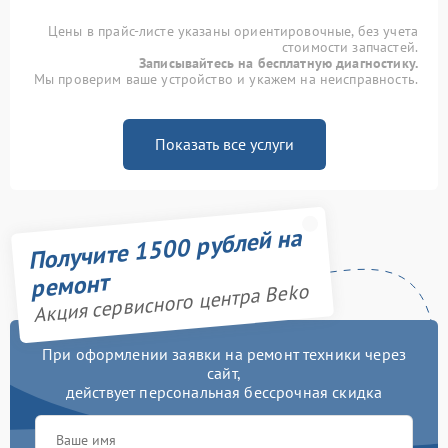
Цены в прайс-листе указаны ориентировочные, без учета
стоимости запчастей.
Записывайтесь на бесплатную диагностику.
Мы проверим ваше устройство и укажем на неисправность.
Показать все услуги
Получите 1500 рублей на
ремонт
Акция сервисного центра Beko
При оформлении заявки на ремонт техники через
сайт,
действует персональная бессрочная скидка