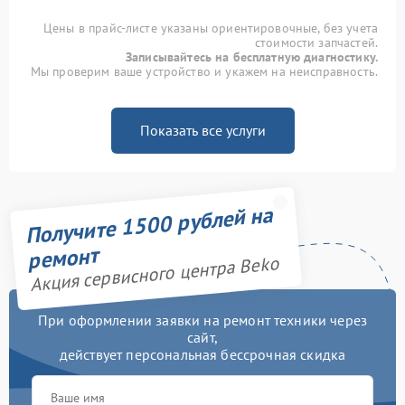
Цены в прайс-листе указаны ориентировочные, без учета
стоимости запчастей.
Записывайтесь на бесплатную диагностику.
Мы проверим ваше устройство и укажем на неисправность.
Показать все услуги
Получите 1500 рублей на
ремонт
Акция сервисного центра Beko
При оформлении заявки на ремонт техники через
сайт,
действует персональная бессрочная скидка