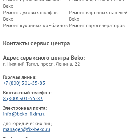
Beko
Ремонт духовых шкафов
Ремонт варочных панелей
Beko
Beko
Ремонт кухонных комбайнов
Ремонт парогенераторов
Beko
Beko
Ремонт блендеров Beko
Ремонт кофеварок Beko
Контакты сервис центра
Ремонт холодильников Beko
Ремонт морозильных камер
Beko
Адрес сервисного центра Beko:
г. Нижний Тагил, просп. Ленина, 22
Горячая линия:
+7 (800) 301-55-83
Контактный телефон:
8 (800) 301-55-83
Электронная почта:
info@beko-fixim.ru
для юридических лиц
manager@fix-beko.ru