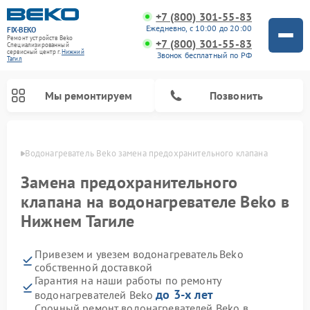
+7 (800) 301-55-83
Ежедневно, с 10:00 до 20:00
FIX-BEKO
Ремонт устройств Beko
+7 (800) 301-55-83
Специализированный
cервисный центр г.
Нижний
Звонок бесплатный по РФ
Тагил
Мы ремонтируем
Позвонить
агиле
Водонагреватель Beko замена предохранительного клапана
Замена предохранительного
клапана на водонагревателе Beko в
Нижнем Тагиле
Привезем и увезем водонагреватель Beko
собственной доставкой
Гарантия на наши работы по ремонту
Ремонт вертикальных пылесосов Beko
Ремонт стиральных машин Beko
Ремонт сушильных машин Beko
Ремонт кухонных комбайнов Beko
Ремонт посудомоечных машин Beko
Ремонт морозильных камер Beko
Ремонт микроволновых печей Beko
до 3-х лет
водонагревателей Beko
Срочный ремонт водонагревателей Beko в