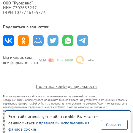
ООО "Русервис"
ИНН 7702633247
ОГРН 1077746335776
Поделиться в соц. сетях:
Мы принимаем
все формы оплаты
Политика конфиденциальности
Вся информация на сайте носит исключительно справочный характер.
Товарные знаки используются исключительно для описания устройств, в отношении которых
сервисные центры nzt.beko-fixim.ru предоставляют услуги по ремонту. Услуги оказываются в
неавторизованных сервисных центрах nzt.beko-fixim.ru, которые не связаны с
правообладателями товарных знаков или их официальными представителями.
Ремонт осуществляется для устройств, уже введенных в гражданский оборот в соответствии
Этот сайт использует файлы cookie. Вы можете
со статьей 1487 ГК РФ.
Использование товарных знаков не преследует цели индивидуализации услуг или введения
ознакомиться с
правилами использования
Согласен
потребителей в заблуждение, а служит для информирования о предоставляемых услугах по
ремонту техники указанных брендов.
файлов cookie
Представленная на сайте информация не является публичной офертой, определяемой