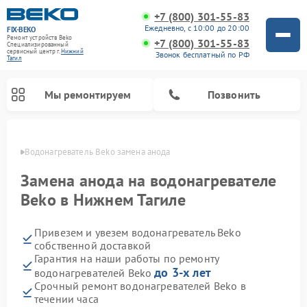
+7 (800) 301-55-83
Ежедневно, с 10:00 до 20:00
FIX-BEKO
Ремонт устройств Beko
+7 (800) 301-55-83
Специализированный
cервисный центр г.
Нижний
Звонок бесплатный по РФ
Тагил
Мы ремонтируем
Позвонить
агиле
Водонагреватель Beko замена анода
Замена анода на водонагревателе
Beko в Нижнем Тагиле
Привезем и увезем водонагреватель Beko
собственной доставкой
Гарантия на наши работы по ремонту
до 3-х лет
водонагревателей Beko
Ремонт вертикальных пылесосов Beko
Ремонт стиральных машин Beko
Ремонт сушильных машин Beko
Ремонт кухонных комбайнов Beko
Ремонт посудомоечных машин Beko
Ремонт морозильных камер Beko
Ремонт микроволновых печей Beko
Срочный ремонт водонагревателей Beko в
течении часа