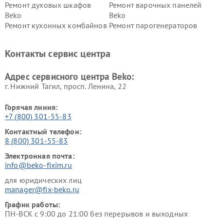
Ремонт духовых шкафов
Ремонт варочных панелей
Beko
Beko
Ремонт кухонных комбайнов
Ремонт парогенераторов
Beko
Beko
Ремонт блендеров Beko
Ремонт кофеварок Beko
Контакты сервис центра
Ремонт холодильников Beko
Ремонт морозильных камер
Beko
Адрес сервисного центра Beko:
г. Нижний Тагил, просп. Ленина, 22
Горячая линия:
+7 (800) 301-55-83
Контактный телефон:
8 (800) 301-55-83
Электронная почта:
info@beko-fixim.ru
для юридических лиц
manager@fix-beko.ru
График работы:
ПН-ВСК с 9:00 до 21:00 без перерывов и выходных