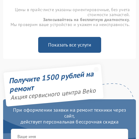
Цены в прайс-листе указаны ориентировочные, без учета
стоимости запчастей.
Записывайтесь на бесплатную диагностику.
Мы проверим ваше устройство и укажем на неисправность.
Показать все услуги
Получите 1500 рублей на
ремонт
Акция сервисного центра Beko
При оформлении заявки на ремонт техники через
сайт,
действует персональная бессрочная скидка