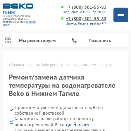
+7 (800) 301-55-83
Ежедневно, с 10:00 до 20:00
FIX-BEKO
Ремонт устройств Beko
+7 (800) 301-55-83
Специализированный
cервисный центр г.
Нижний
Звонок бесплатный по РФ
Тагил
Мы ремонтируем
Позвонить
агиле
Водонагреватель Beko ремонт/замена датчика температуры
Ремонт/замена датчика
температуры на водонагревателе
Beko в Нижнем Тагиле
Привезем и увезем водонагреватель Beko
собственной доставкой
Гарантия на наши работы по ремонту
Ремонт вертикальных пылесосов Beko
Ремонт стиральных машин Beko
Ремонт сушильных машин Beko
Ремонт кухонных комбайнов Beko
Ремонт посудомоечных машин Beko
Ремонт морозильных камер Beko
Ремонт микроволновых печей Beko
до 3-х лет
водонагревателей Beko
Срочный ремонт водонагревателей Beko в