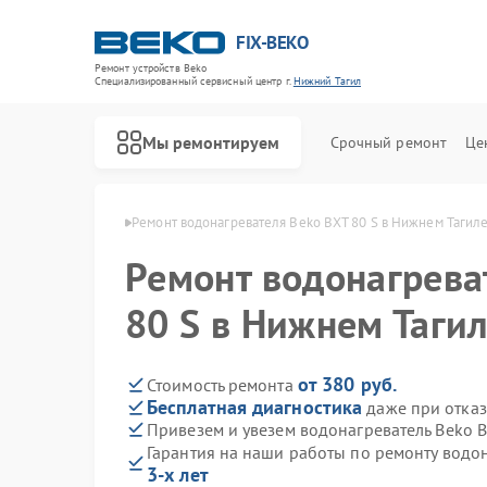
FIX-BEKO
Ремонт устройств Beko
Специализированный cервисный центр г.
Нижний Тагил
Мы ремонтируем
Срочный ремонт
Це
ko в Нижнем Тагиле
Ремонт водонагревателя Beko BXT 80 S в Нижнем Тагил
Ремонт водонагрева
80 S в Нижнем Таги
от 380 руб.
Стоимость ремонта
Бесплатная диагностика
даже при отказ
Привезем и увезем водонагреватель Beko B
Гарантия на наши работы по ремонту водо
3-х лет
Ремонт стиральных машин Beko
Ремонт посудомоечных машин Beko
Ремонт сушильных машин Beko
Ремонт духовых шкафов Beko
Ремонт варочных панелей Beko
Ремонт кухонных комбайнов Beko
Ремонт парогенераторов Beko
Ремонт морозильных камер Beko
Ремонт вертикальных пылесосов Beko
Ремонт микроволновых печей Beko