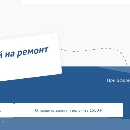
й на ремонт
При оформл
Отправить заявку и получить 1500 ₽
сти