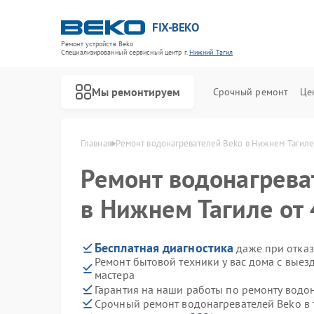
FIX-BEKO
Ремонт устройств Beko
Специализированный cервисный центр г.
Нижний Тагил
Мы ремонтируем
Срочный ремонт
Це
Главная
Ремонт водонагревателей Beko в Нижнем Тагил
Ремонт водонагрев
в Нижнем Тагиле от 
Бесплатная диагностика
даже при отказ
Ремонт бытовой техники у вас дома с вые
мастера
Гарантия на наши работы по ремонту водо
Срочный ремонт водонагревателей Beko в 
Ремонт стиральных машин Beko
Ремонт посудомоечных машин Beko
Ремонт сушильных машин Beko
Ремонт духовых шкафов Beko
Ремонт варочных панелей Beko
Ремонт кухонных комбайнов Beko
Ремонт парогенераторов Beko
Ремонт морозильных камер Beko
Ремонт вертикальных пылесосов Beko
Ремонт микроволновых печей Beko