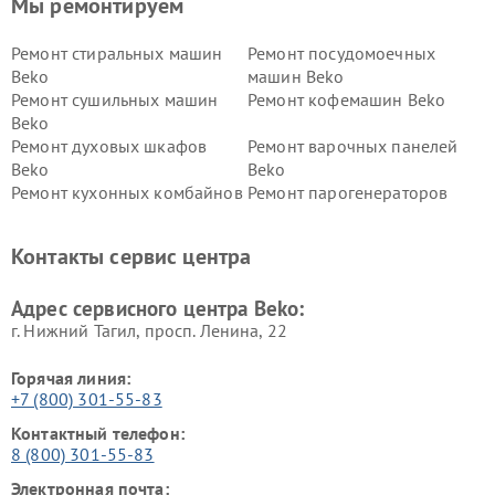
Мы ремонтируем
Ремонт стиральных машин
Ремонт посудомоечных
Beko
машин Beko
Ремонт сушильных машин
Ремонт кофемашин Beko
Beko
Ремонт духовых шкафов
Ремонт варочных панелей
Beko
Beko
Ремонт кухонных комбайнов
Ремонт парогенераторов
Beko
Beko
Ремонт блендеров Beko
Ремонт кофеварок Beko
Контакты сервис центра
Ремонт холодильников Beko
Ремонт морозильных камер
Beko
Адрес сервисного центра Beko:
г. Нижний Тагил, просп. Ленина, 22
Горячая линия:
+7 (800) 301-55-83
Контактный телефон:
8 (800) 301-55-83
Электронная почта: