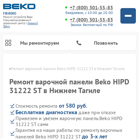
+7 (800) 301-55-83
Ежедневно, с 10:00 до 20:00
FIX-BEKO
Ремонт устройств Beko
+7 (800) 301-55-83
Специализированный
cервисный центр г.
Нижний
Звонок бесплатный по РФ
Тагил
Мы ремонтируем
Позвонить
агиле
Ремонт варочной панели Beko HIPD 31222 ST в Нижнем Тагиле
Ремонт варочной панели Beko HIPD
31222 ST в Нижнем Тагиле
от 580 руб.
Стоимость ремонта
Бесплатная диагностика
даже при отказе
Привезем и увезем варочную панель Beko HIPD
31222 ST сами
Ремонт стиральных машин Beko
Ремонт сушильных машин Beko
Ремонт морозильных камер Beko
Ремонт вертикальных пылесосов Beko
Ремонт посудомоечных машин Beko
Ремонт кухонных комбайнов Beko
Ремонт микроволновых печей Beko
Гарантия на наши работы по ремонту варочных
до 3-х лет
панелей Beko HIPD 31222 ST