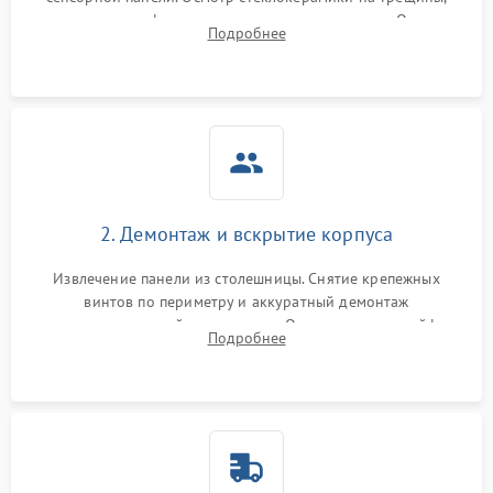
проверка конфорок на равномерность нагрева. Опрос
Подробнее
клиента о симптомах (не включается, не видит посуду,
щелкает).
2. Демонтаж и вскрытие корпуса
Извлечение панели из столешницы. Снятие крепежных
винтов по периметру и аккуратный демонтаж
стеклокерамической поверхности. Отсоединение шлейфов
Подробнее
сенсорного блока для доступа к силовым платам, катушкам
или ТЭНам.