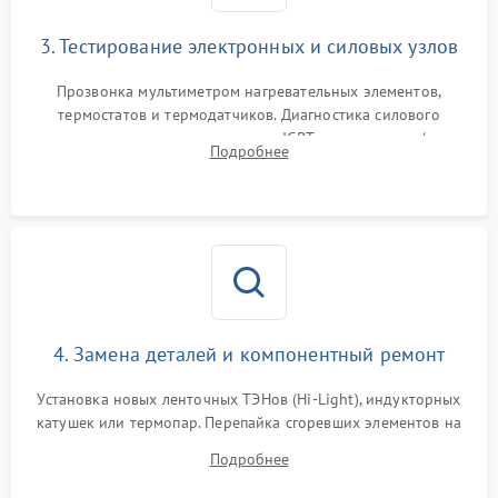
3. Тестирование электронных и силовых узлов
Прозвонка мультиметром нагревательных элементов,
термостатов и термодатчиков. Диагностика силового
модуля, реле, диодных мостов и IGBT-транзисторов (для
Подробнее
индукции). Проверка кранов и газ-контроля (для газовых
панелей).
4. Замена деталей и компонентный ремонт
Установка новых ленточных ТЭНов (Hi-Light), индукторных
катушек или термопар. Перепайка сгоревших элементов на
плате управления, восстановление токопроводящих
Подробнее
дорожек. Очистка контактов и замена поврежденной
проводки.