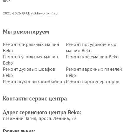
Beko
2021-2026 © СЦ nzt.beko-fixim.ru
Мы ремонтируем
Ремонт стиральных машин
Ремонт посудомоечных
Beko
машин Beko
Ремонт сушильных машин
Ремонт кофемашин Beko
Beko
Ремонт духовых шкафов
Ремонт варочных панелей
Beko
Beko
Ремонт кухонных комбайнов
Ремонт парогенераторов
Beko
Beko
Ремонт блендеров Beko
Ремонт кофеварок Beko
Контакты сервис центра
Ремонт холодильников Beko
Ремонт морозильных камер
Beko
Адрес сервисного центра Beko:
г. Нижний Тагил, просп. Ленина, 22
Горячая линия: