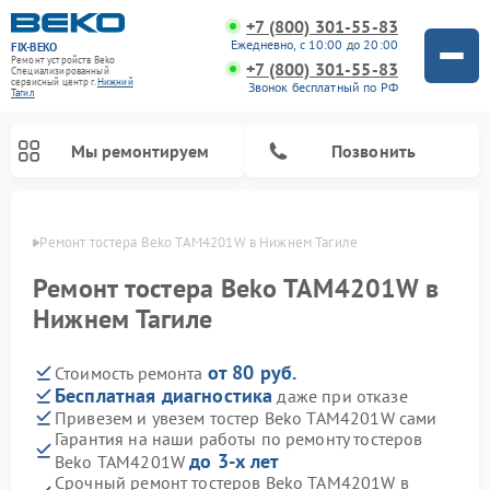
+7 (800) 301-55-83
Ежедневно, с 10:00 до 20:00
FIX-BEKO
Ремонт устройств Beko
+7 (800) 301-55-83
Специализированный
cервисный центр г.
Нижний
Звонок бесплатный по РФ
Тагил
Мы ремонтируем
Позвонить
агиле
Ремонт тостера Beko TAM4201W в Нижнем Тагиле
Ремонт тостера Beko TAM4201W в
Нижнем Тагиле
от 80 руб.
Стоимость ремонта
Бесплатная диагностика
даже при отказе
Привезем и увезем тостер Beko TAM4201W сами
Гарантия на наши работы по ремонту тостеров
Ремонт вертикальных пылесосов Beko
Ремонт стиральных машин Beko
Ремонт сушильных машин Beko
Ремонт кухонных комбайнов Beko
Ремонт микроволновых печей Beko
Ремонт посудомоечных машин Beko
Ремонт морозильных камер Beko
до 3-х лет
Beko TAM4201W
Срочный ремонт тостеров Beko TAM4201W в