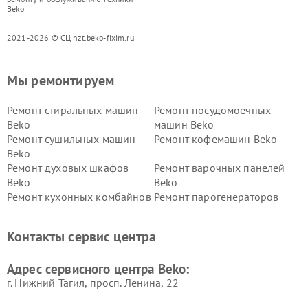
Beko
2021-2026 © СЦ nzt.beko-fixim.ru
Мы ремонтируем
Ремонт стиральных машин
Ремонт посудомоечных
Beko
машин Beko
Ремонт сушильных машин
Ремонт кофемашин Beko
Beko
Ремонт духовых шкафов
Ремонт варочных панелей
Beko
Beko
Ремонт кухонных комбайнов
Ремонт парогенераторов
Beko
Beko
Ремонт блендеров Beko
Ремонт кофеварок Beko
Контакты сервис центра
Ремонт холодильников Beko
Ремонт морозильных камер
Beko
Адрес сервисного центра Beko:
г. Нижний Тагил, просп. Ленина, 22