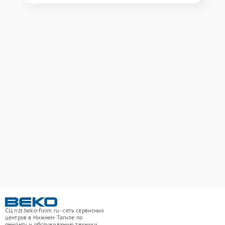
СЦ nzt.beko-fixim.ru - сеть сервисных
центров в Нижнем Тагиле по
ремонту и обслуживанию техники