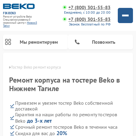
+7 (800) 301-55-83
Ежедневно, с 10:00 до 20:00
FIX-BEKO
Ремонт устройств Beko
+7 (800) 301-55-83
Специализированный
cервисный центр г.
Нижний
Звонок бесплатный по РФ
Тагил
Мы ремонтируем
Позвонить
агиле
Тостер Beko ремонт корпуса
Ремонт корпуса на тостере Beko в
Нижнем Тагиле
Привезем и увезем тостер Beko собственной
доставкой
Гарантия на наши работы по ремонту тостеров
до 3-х лет
Beko
Ремонт вертикальных пылесосов Beko
Ремонт стиральных машин Beko
Ремонт сушильных машин Beko
Ремонт кухонных комбайнов Beko
Ремонт микроволновых печей Beko
Ремонт посудомоечных машин Beko
Ремонт морозильных камер Beko
Срочный ремонт тостеров Beko в течении часа
20%
Скидка для вас до