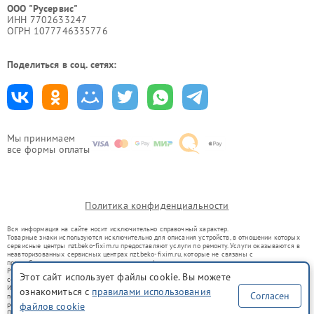
ООО "Русервис"
ИНН 7702633247
ОГРН 1077746335776
Поделиться в соц. сетях:
Мы принимаем
все формы оплаты
Политика конфиденциальности
Вся информация на сайте носит исключительно справочный характер.
Товарные знаки используются исключительно для описания устройств, в отношении которых
сервисные центры nzt.beko-fixim.ru предоставляют услуги по ремонту. Услуги оказываются в
неавторизованных сервисных центрах nzt.beko-fixim.ru, которые не связаны с
правообладателями товарных знаков или их официальными представителями.
Ремонт осуществляется для устройств, уже введенных в гражданский оборот в соответствии
Этот сайт использует файлы cookie. Вы можете
со статьей 1487 ГК РФ.
Использование товарных знаков не преследует цели индивидуализации услуг или введения
ознакомиться с
правилами использования
Согласен
потребителей в заблуждение, а служит для информирования о предоставляемых услугах по
ремонту техники указанных брендов.
файлов cookie
Представленная на сайте информация не является публичной офертой, определяемой