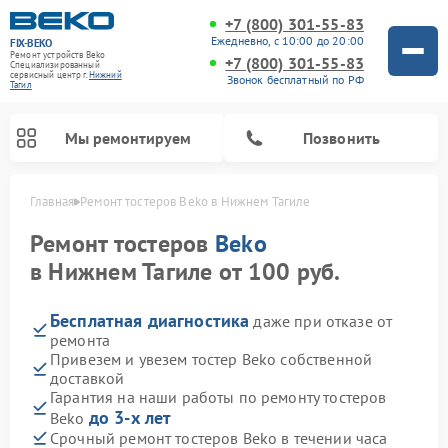
+7 (800) 301-55-83
Ежедневно, с 10:00 до 20:00
FIX-BEKO
Ремонт устройств Beko
+7 (800) 301-55-83
Специализированный
cервисный центр г.
Нижний
Звонок бесплатный по РФ
Тагил
Мы ремонтируем
Позвонить
Главная
Ремонт тостеров Beko в Нижнем Тагиле
Ремонт тостеров
Beko
в Нижнем Тагиле от 100 руб.
Бесплатная диагностика
даже при отказе от
ремонта
Привезем и увезем тостер Beko собственной
доставкой
Гарантия на наши работы по ремонту тостеров
Ремонт вертикальных пылесосов Beko
Ремонт стиральных машин Beko
Ремонт сушильных машин Beko
Ремонт кухонных комбайнов Beko
Ремонт микроволновых печей Beko
Ремонт посудомоечных машин Beko
Ремонт морозильных камер Beko
до 3-х лет
Beko
Срочный ремонт тостеров Beko в течении часа