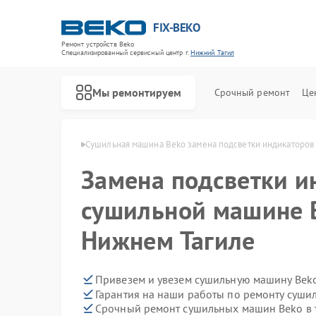
FIX-BEKO
Ремонт устройств Beko
Специализированный cервисный центр г.
Нижний Тагил
Мы ремонтируем
Срочный ремонт
Це
ko в Нижнем Тагиле
Сушильная машина Beko замена подсветки индикаторов
Замена подсветки и
сушильной машине 
Нижнем Тагиле
Привезем и увезем сушильную машину Bek
Гарантия на наши работы по ремонту суш
Срочный ремонт сушильных машин Beko в 
Ремонт стиральных машин Beko
Ремонт посудомоечных машин Beko
Ремонт духовых шкафов Beko
Ремонт варочных панелей Beko
Ремонт кухонных комбайнов Beko
Ремонт парогенераторов Beko
Ремонт морозильных камер Beko
Ремонт вертикальных пылесосов Beko
Ремонт водонагревателей Beko
Ремонт микроволновых печей Beko