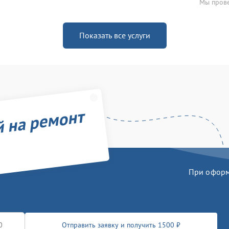
Мы прове
Показать все услуги
й на ремонт
При оформл
Отправить заявку и получить 1500 ₽