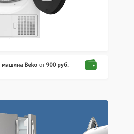
 машина Beko
от
900 руб.