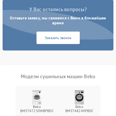
У Вас остались вопросы?
Проблемы с блоком
1800 ₽
Подробнее →
управления
Оставьте заявку, мы свяжемся с Вами в ближайшее
время
Не завершает программу
1500 ₽
Подробнее →
Заказать звонок
Зависает программа
1500 ₽
Подробнее →
Ошибка на дисплее
1290 ₽
Подробнее →
Модели сушильных машин Beko
Beko
Beko
BM3T47230WBPBDC
BM3T48249PBDC