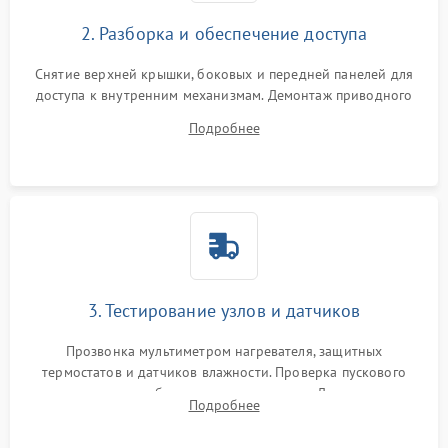
2. Разборка и обеспечение доступа
Снятие верхней крышки, боковых и передней панелей для
доступа к внутренним механизмам. Демонтаж приводного
ремня, панели управления и защитных кожухов.
Подробнее
Обеспечение свободного доступа к ТЭНу, компрессору,
двигателю и дренажной помпе.
3. Тестирование узлов и датчиков
Прозвонка мультиметром нагревателя, защитных
термостатов и датчиков влажности. Проверка пускового
конденсатора, обмоток мотора и помпы. Для машин с
Подробнее
тепловым насосом — диагностика работы компрессора и
оценка циркуляции хладагента.