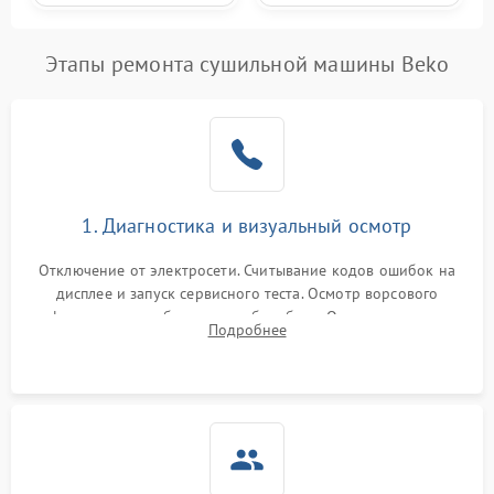
Этапы ремонта сушильной машины Beko
1. Диагностика и визуальный осмотр
Отключение от электросети. Считывание кодов ошибок на
дисплее и запуск сервисного теста. Осмотр ворсового
фильтра, теплообменника и барабана. Опрос клиента о
Подробнее
неисправностях (не сушит, не крутит барабан, сильно шумит
или выдает ошибку).