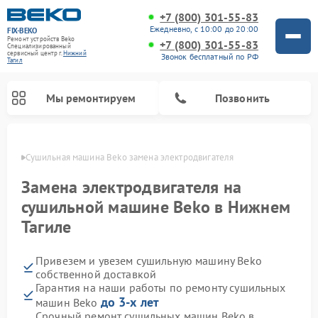
+7 (800) 301-55-83
Ежедневно, с 10:00 до 20:00
FIX-BEKO
Ремонт устройств Beko
+7 (800) 301-55-83
Специализированный
cервисный центр г.
Нижний
Звонок бесплатный по РФ
Тагил
Мы ремонтируем
Позвонить
агиле
Сушильная машина Beko замена электродвигателя
Замена электродвигателя на
сушильной машине Beko в Нижнем
Тагиле
Привезем и увезем сушильную машину Beko
собственной доставкой
Гарантия на наши работы по ремонту сушильных
Ремонт стиральных машин Beko
Ремонт морозильных камер Beko
Ремонт вертикальных пылесосов Beko
Ремонт посудомоечных машин Beko
Ремонт кухонных комбайнов Beko
Ремонт микроволновых печей Beko
до 3-х лет
машин Beko
Срочный ремонт сушильных машин Beko в