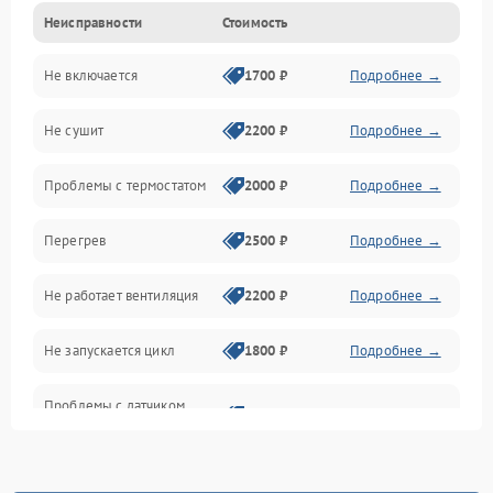
Неисправности
Стоимость
Нагрев
Не включается
1700 ₽
Подробнее →
Механические повреждения
Не сушит
2200 ₽
Подробнее →
Оптика
Проблемы с термостатом
2000 ₽
Подробнее →
Программное обеспечение
Перегрев
2500 ₽
Подробнее →
Датчики
Не работает вентиляция
2200 ₽
Подробнее →
Безопасность
Не запускается цикл
1800 ₽
Подробнее →
Проблемы с датчиком
2500 ₽
Подробнее →
влажности
Не работает нагреватель
2500 ₽
Подробнее →