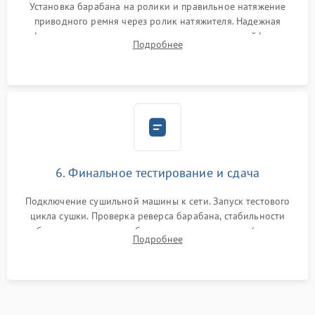
Установка барабана на ролики и правильное натяжение
приводного ремня через ролик натяжителя. Надежная
фиксация всех узлов, подключение клемм и шлейфов к
Подробнее
модулю управления. Монтаж корпусных панелей, люка и
верхней крышки устройства.
6. Финальное тестирование и сдача
Подключение сушильной машины к сети. Запуск тестового
цикла сушки. Проверка реверса барабана, стабильности
набора температуры, работы дренажного насоса (откачка
Подробнее
конденсата) и отсутствия посторонних скрипов, стуков или
вибраций.