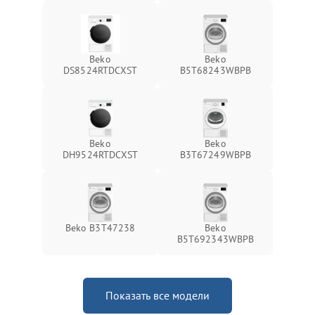
Beko
Beko
DS8524RTDCXST
B5T68243WBPB
Beko
Beko
DH9524RTDCXST
B3T67249WBPB
Beko B3T47238
Beko
B5T692343WBPB
Показать все модели