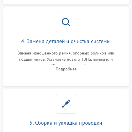
4. Замена деталей и очистка системы
Замена изношенного ремня, опорных роликов или
подшипников. Установка нового ТЭНа, помпы или
термодатчиков. Обязательная глубокая очистка
Подробнее
конденсатора, крыльчатки вентилятора и воздуховодов от
ворса. Восстановление платы управления.
5. Сборка и укладка проводки