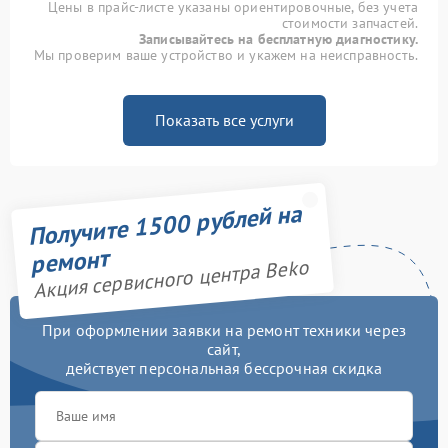
Цены в прайс-листе указаны ориентировочные, без учета
стоимости запчастей.
Записывайтесь на бесплатную диагностику.
Мы проверим ваше устройство и укажем на неисправность.
Показать все услуги
Получите 1500 рублей на
ремонт
Акция сервисного центра Beko
При оформлении заявки на ремонт техники через
сайт,
действует персональная бессрочная скидка