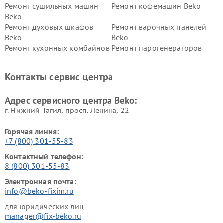
Ремонт сушильных машин
Ремонт кофемашин Beko
Beko
Ремонт духовых шкафов
Ремонт варочных панелей
Beko
Beko
Ремонт кухонных комбайнов
Ремонт парогенераторов
Beko
Beko
Ремонт блендеров Beko
Ремонт кофеварок Beko
Контакты сервис центра
Ремонт холодильников Beko
Ремонт морозильных камер
Beko
Адрес сервисного центра Beko:
г. Нижний Тагил, просп. Ленина, 22
Горячая линия:
+7 (800) 301-55-83
Контактный телефон:
8 (800) 301-55-83
Электронная почта:
info@beko-fixim.ru
для юридических лиц
manager@fix-beko.ru