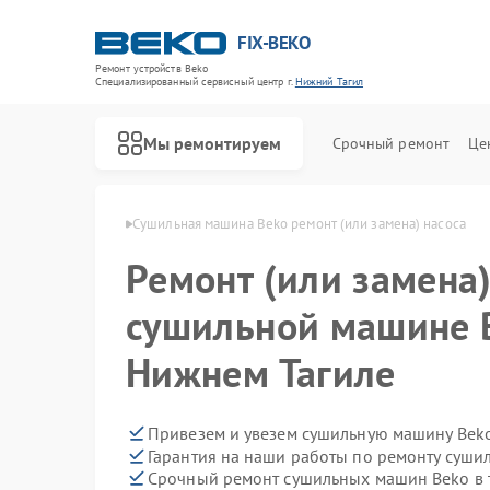
FIX-BEKO
Ремонт устройств Beko
Специализированный cервисный центр г.
Нижний Тагил
Мы ремонтируем
Срочный ремонт
Це
ko в Нижнем Тагиле
Сушильная машина Beko ремонт (или замена) насоса
Ремонт (или замена)
сушильной машине 
Нижнем Тагиле
Привезем и увезем сушильную машину Bek
Гарантия на наши работы по ремонту суш
Срочный ремонт сушильных машин Beko в 
Ремонт стиральных машин Beko
Ремонт посудомоечных машин Beko
Ремонт духовых шкафов Beko
Ремонт варочных панелей Beko
Ремонт кухонных комбайнов Beko
Ремонт парогенераторов Beko
Ремонт морозильных камер Beko
Ремонт вертикальных пылесосов Beko
Ремонт водонагревателей Beko
Ремонт микроволновых печей Beko