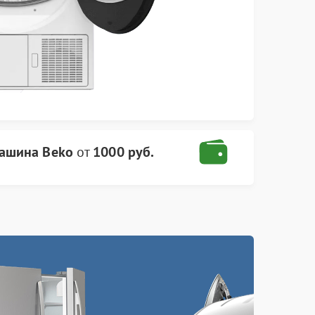
ашина Beko
от
1000 руб.