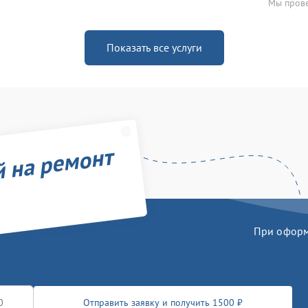
Мы прове
Показать все услуги
й на ремонт
При оформл
Отправить заявку и получить 1500 ₽