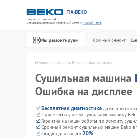
FIX-BEKO
Ремонт устройств Beko
Специализированный cервисный центр г.
Нижний Тагил
Мы ремонтируем
Срочный ремонт
Це
ko в Нижнем Тагиле
Сушильная машина Beko ошибка на дисплее
Сушильная машина
Ошибка на дисплее
Бесплатная диагностика
даже при отказ
Привезем и увезем сушильную машину Bek
Гарантия на наши работы по ремонту суш
Срочный ремонт сушильных машин Beko в 
20%
Скидка для вас до
Ремонт стиральных машин Beko
Ремонт посудомоечных машин Beko
Ремонт духовых шкафов Beko
Ремонт варочных панелей Beko
Ремонт кухонных комбайнов Beko
Ремонт парогенераторов Beko
Ремонт морозильных камер Beko
Ремонт вертикальных пылесосов Beko
Ремонт водонагревателей Beko
Ремонт микроволновых печей Beko