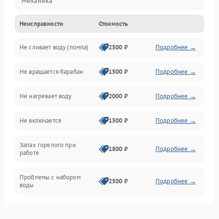
Механика
Неисправности
Стоимость
Электропитание
Не сливает воду (помпа)
2500 ₽
Подробнее →
Водоснабжение
Не вращается барабан
1500 ₽
Подробнее →
Слив
Не нагревает воду
2000 ₽
Подробнее →
Программное обеспечение
Не включается
1500 ₽
Подробнее →
Запах горелого при
1800 ₽
Подробнее →
работе
Проблемы с набором
2500 ₽
Подробнее →
воды
Замена ТЭНа
2200 ₽
Подробнее →