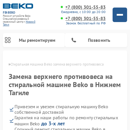
+7 (800) 301-55-83
Ежедневно, с 10:00 до 20:00
FIX-BEKO
Ремонт устройств Beko
+7 (800) 301-55-83
Специализированный
cервисный центр г.
Нижний
Звонок бесплатный по РФ
Тагил
Мы ремонтируем
Позвонить
агиле
Стиральная машина Beko замена верхнего противовеса
Замена верхнего противовеса на
стиральной машине Beko в Нижнем
Тагиле
Привезем и увезем стиральную машину Beko
собственной доставкой
Гарантия на наши работы по ремонту стиральных
Ремонт посудомоечных машин Beko
Ремонт морозильных камер Beko
Ремонт вертикальных пылесосов Beko
Ремонт сушильных машин Beko
Ремонт кухонных комбайнов Beko
Ремонт микроволновых печей Beko
до 3-х лет
машин Beko
Срочный ремонт стиральных машин Beko в