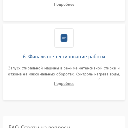
надежной фиксацией хомутами. Обработка стыков
Подробнее
герметиком для предотвращения возможных протечек воды.
6. Финальное тестирование работы
Запуск стиральной машины в режиме интенсивной стирки и
отжима на максимальных оборотах. Контроль нагрева воды,
корректности слива, отсутствия излишних вибраций,
Подробнее
посторонних стуков и протечек под корпусом.
FAQ. Ответы на вопросы