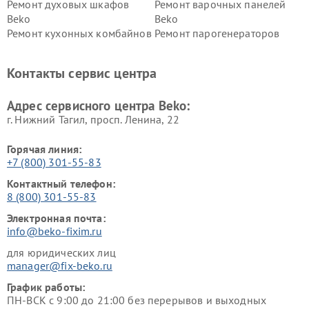
Ремонт духовых шкафов
Ремонт варочных панелей
Beko
Beko
Ремонт кухонных комбайнов
Ремонт парогенераторов
Beko
Beko
Ремонт блендеров Beko
Ремонт кофеварок Beko
Контакты сервис центра
Ремонт холодильников Beko
Ремонт морозильных камер
Beko
Адрес сервисного центра Beko:
г. Нижний Тагил, просп. Ленина, 22
Горячая линия:
+7 (800) 301-55-83
Контактный телефон:
8 (800) 301-55-83
Электронная почта:
info@beko-fixim.ru
для юридических лиц
manager@fix-beko.ru
График работы:
ПН-ВСК с 9:00 до 21:00 без перерывов и выходных