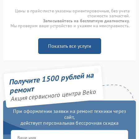
Цены в прайс-листе указаны ориентировочные, без учета
стоимости запчастей.
Записывайтесь на бесплатную диагностику.
Мы проверим ваше устройство и укажем на неисправность.
Показать все услуги
Получите 1500 рублей на
ремонт
Акция сервисного центра Beko
При оформлении заявки на ремонт техники через
сайт,
действует персональная бессрочная скидка