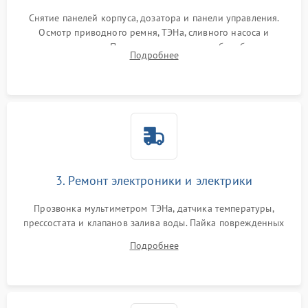
Снятие панелей корпуса, дозатора и панели управления.
Осмотр приводного ремня, ТЭНа, сливного насоса и
амортизаторов. Проверка подшипников барабана и
Подробнее
крестовины на износ, а манжеты люка на разрывы.
3. Ремонт электроники и электрики
Прозвонка мультиметром ТЭНа, датчика температуры,
прессостата и клапанов залива воды. Пайка поврежденных
дорожек или замена симисторов на плате управления.
Подробнее
Восстановление целостности проводки и контактов.