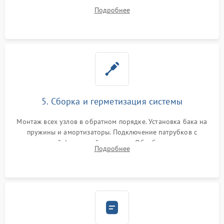
порванного ремня привода, неисправного сливного насоса
Подробнее
или поврежденной резиновой манжеты.
5. Сборка и герметизация системы
Монтаж всех узлов в обратном порядке. Установка бака на
пружины и амортизаторы. Подключение патрубков с
надежной фиксацией хомутами. Обработка стыков
Подробнее
герметиком для предотвращения возможных протечек воды.