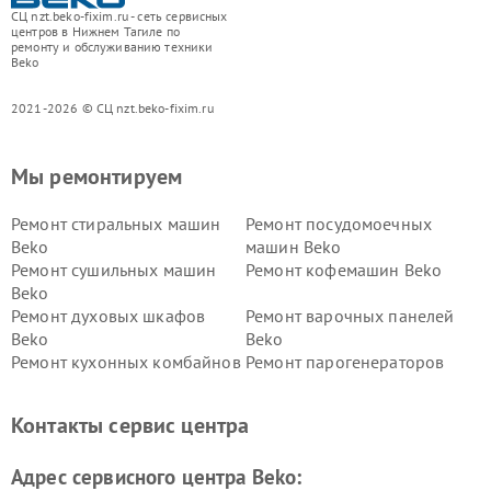
СЦ nzt.beko-fixim.ru - сеть сервисных
центров в Нижнем Тагиле по
ремонту и обслуживанию техники
Beko
2021-2026 © СЦ nzt.beko-fixim.ru
Мы ремонтируем
Ремонт стиральных машин
Ремонт посудомоечных
Beko
машин Beko
Ремонт сушильных машин
Ремонт кофемашин Beko
Beko
Ремонт духовых шкафов
Ремонт варочных панелей
Beko
Beko
Ремонт кухонных комбайнов
Ремонт парогенераторов
Beko
Beko
Ремонт блендеров Beko
Ремонт кофеварок Beko
Контакты сервис центра
Ремонт холодильников Beko
Ремонт морозильных камер
Beko
Адрес сервисного центра Beko: