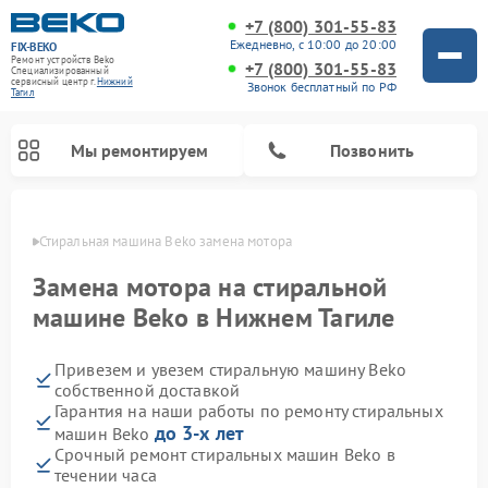
+7 (800) 301-55-83
Ежедневно, с 10:00 до 20:00
FIX-BEKO
Ремонт устройств Beko
+7 (800) 301-55-83
Специализированный
cервисный центр г.
Нижний
Звонок бесплатный по РФ
Тагил
Мы ремонтируем
Позвонить
агиле
Стиральная машина Beko замена мотора
Замена мотора на стиральной
машине Beko в Нижнем Тагиле
Привезем и увезем стиральную машину Beko
собственной доставкой
Гарантия на наши работы по ремонту стиральных
до 3-х лет
машин Beko
Ремонт посудомоечных машин Beko
Ремонт морозильных камер Beko
Ремонт вертикальных пылесосов Beko
Ремонт сушильных машин Beko
Ремонт кухонных комбайнов Beko
Ремонт микроволновых печей Beko
Срочный ремонт стиральных машин Beko в
течении часа