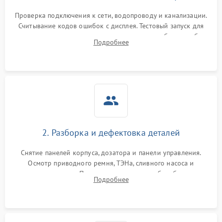
Проверка подключения к сети, водопроводу и канализации.
Считывание кодов ошибок с дисплея. Тестовый запуск для
выявления посторонних шумов, протечек или сбоев в работе
Подробнее
электронного модуля управления.
2. Разборка и дефектовка деталей
Снятие панелей корпуса, дозатора и панели управления.
Осмотр приводного ремня, ТЭНа, сливного насоса и
амортизаторов. Проверка подшипников барабана и
Подробнее
крестовины на износ, а манжеты люка на разрывы.