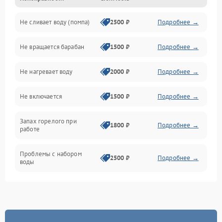
Не сливает воду (помпа)
2500 ₽
Подробнее →
Водоснабжение
Не вращается барабан
1500 ₽
Подробнее →
Слив
Не нагревает воду
2000 ₽
Подробнее →
Программное обеспечение
Не включается
1500 ₽
Подробнее →
Запах горелого при
1800 ₽
Подробнее →
работе
Проблемы с набором
2500 ₽
Подробнее →
воды
Замена ТЭНа
2200 ₽
Подробнее →
Замена платы управления
2200 ₽
Подробнее →