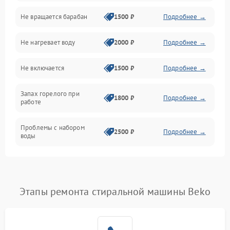
Не вращается барабан
1500 ₽
Подробнее →
Слив
Не нагревает воду
2000 ₽
Подробнее →
Программное обеспечение
Не включается
1500 ₽
Подробнее →
Запах горелого при
1800 ₽
Подробнее →
работе
Проблемы с набором
2500 ₽
Подробнее →
воды
Замена ТЭНа
2200 ₽
Подробнее →
Замена платы управления
2200 ₽
Подробнее →
Этапы ремонта стиральной машины Beko