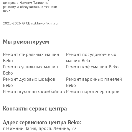
центров в Нижнем Тагиле по
ремонту и обслуживанию техники
Beko
2021-2026 © СЦ nzt.beko-fixim.ru
Мы ремонтируем
Ремонт стиральных машин
Ремонт посудомоечных
Beko
машин Beko
Ремонт сушильных машин
Ремонт кофемашин Beko
Beko
Ремонт духовых шкафов
Ремонт варочных панелей
Beko
Beko
Ремонт кухонных комбайнов
Ремонт парогенераторов
Beko
Beko
Ремонт блендеров Beko
Ремонт кофеварок Beko
Контакты сервис центра
Ремонт холодильников Beko
Ремонт морозильных камер
Beko
Адрес сервисного центра Beko:
г. Нижний Тагил, просп. Ленина, 22