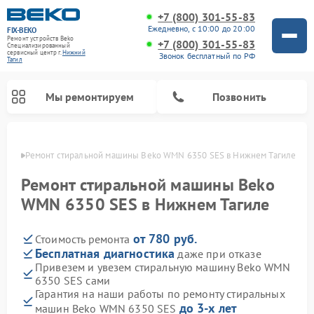
+7 (800) 301-55-83
Ежедневно, с 10:00 до 20:00
FIX-BEKO
Ремонт устройств Beko
+7 (800) 301-55-83
Специализированный
cервисный центр г.
Нижний
Звонок бесплатный по РФ
Тагил
Мы ремонтируем
Позвонить
агиле
Ремонт стиральной машины Beko WMN 6350 SES в Нижнем Тагиле
Ремонт стиральной машины Beko
WMN 6350 SES в Нижнем Тагиле
от 780 руб.
Стоимость ремонта
Бесплатная диагностика
даже при отказе
Привезем и увезем стиральную машину Beko WMN
6350 SES сами
Ремонт посудомоечных машин Beko
Ремонт морозильных камер Beko
Ремонт вертикальных пылесосов Beko
Ремонт сушильных машин Beko
Ремонт кухонных комбайнов Beko
Ремонт микроволновых печей Beko
Гарантия на наши работы по ремонту стиральных
до 3-х лет
машин Beko WMN 6350 SES