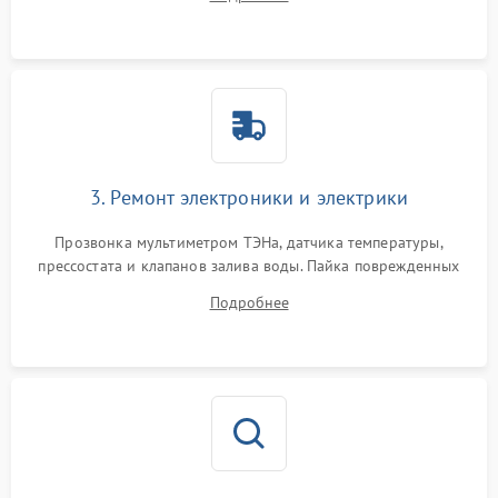
крестовины на износ, а манжеты люка на разрывы.
3. Ремонт электроники и электрики
Прозвонка мультиметром ТЭНа, датчика температуры,
прессостата и клапанов залива воды. Пайка поврежденных
дорожек или замена симисторов на плате управления.
Подробнее
Восстановление целостности проводки и контактов.