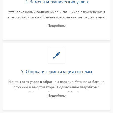
4. Замена механических узлов
Установка новых подшипников и сальников с применением
влагостойкой смазки. Замена изношенных щеток двигателя,
порванного ремня привода, неисправного сливного насоса
Подробнее
или поврежденной резиновой манжеты.
5. Сборка и герметизация системы
Монтаж всех узлов в обратном порядке. Установка бака на
пружины и амортизаторы. Подключение патрубков с
надежной фиксацией хомутами. Обработка стыков
Подробнее
герметиком для предотвращения возможных протечек воды.