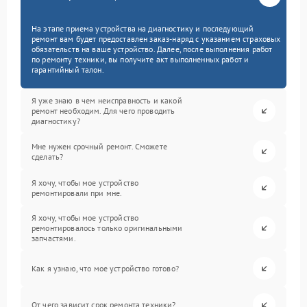
На этапе приема устройства на диагностику и последующий
ремонт вам будет предоставлен заказ-наряд с указанием страховых
обязательств на ваше устройство. Далее, после выполнения работ
по ремонту техники, вы получите акт выполненных работ и
гарантийный талон.
Я уже знаю в чем неисправность и какой
ремонт необходим. Для чего проводить
диагностику?
Мне нужен срочный ремонт. Сможете
сделать?
Я хочу, чтобы мое устройство
ремонтировали при мне.
Я хочу, чтобы мое устройство
ремонтировалось только оригинальными
запчастями.
Как я узнаю, что мое устройство готово?
От чего зависит срок ремонта техники?