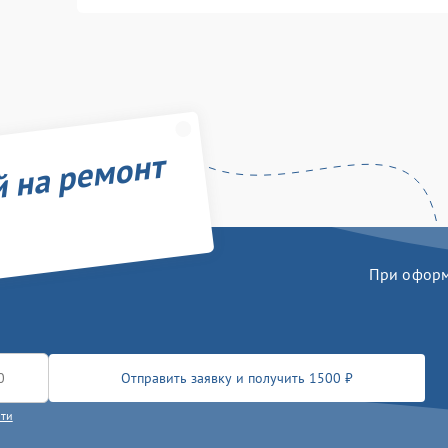
й на ремонт
При оформл
Отправить заявку и получить 1500 ₽
сти