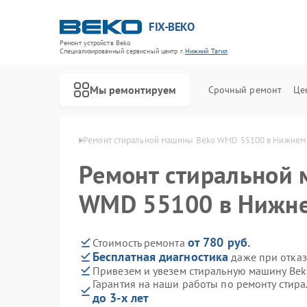
FIX-BEKO
Ремонт устройств Beko
Специализированный cервисный центр г.
Нижний Тагил
Мы ремонтируем
Срочный ремонт
Це
ko в Нижнем Тагиле
Ремонт стиральной машины Beko WMD 55100 в Нижнем 
Ремонт стиральной
WMD 55100 в Нижне
от 780 руб.
Стоимость ремонта
Бесплатная диагностика
даже при отказ
Привезем и увезем стиральную машину Be
Гарантия на наши работы по ремонту сти
до 3-х лет
Ремонт посудомоечных машин Beko
Ремонт сушильных машин Beko
Ремонт духовых шкафов Beko
Ремонт варочных панелей Beko
Ремонт кухонных комбайнов Beko
Ремонт парогенераторов Beko
Ремонт морозильных камер Beko
Ремонт вертикальных пылесосов Beko
Ремонт водонагревателей Beko
Ремонт микроволновых печей Beko