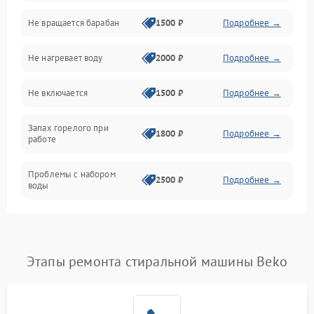
Не вращается барабан
1500 ₽
Подробнее →
Слив
Не нагревает воду
2000 ₽
Подробнее →
Программное обеспечение
Не включается
1500 ₽
Подробнее →
Запах горелого при
1800 ₽
Подробнее →
работе
Проблемы с набором
2500 ₽
Подробнее →
воды
Замена ТЭНа
2200 ₽
Подробнее →
Замена платы управления
2200 ₽
Подробнее →
Этапы ремонта стиральной машины Beko