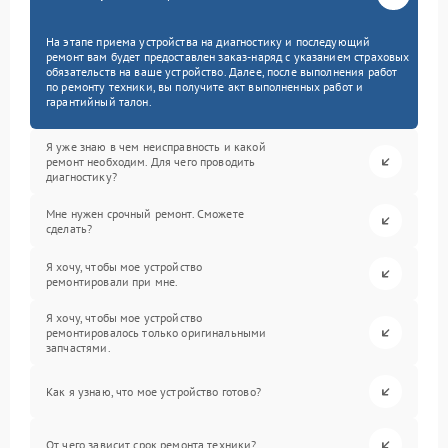
На этапе приема устройства на диагностику и последующий
ремонт вам будет предоставлен заказ-наряд с указанием страховых
обязательств на ваше устройство. Далее, после выполнения работ
по ремонту техники, вы получите акт выполненных работ и
гарантийный талон.
Я уже знаю в чем неисправность и какой
ремонт необходим. Для чего проводить
диагностику?
Мне нужен срочный ремонт. Сможете
сделать?
Я хочу, чтобы мое устройство
ремонтировали при мне.
Я хочу, чтобы мое устройство
ремонтировалось только оригинальными
запчастями.
Как я узнаю, что мое устройство готово?
От чего зависит срок ремонта техники?