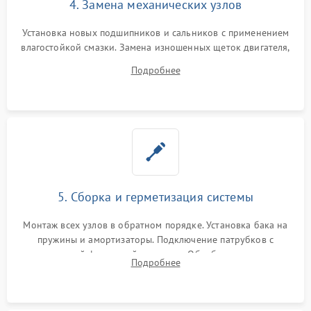
4. Замена механических узлов
Установка новых подшипников и сальников с применением
влагостойкой смазки. Замена изношенных щеток двигателя,
порванного ремня привода, неисправного сливного насоса
Подробнее
или поврежденной резиновой манжеты.
5. Сборка и герметизация системы
Монтаж всех узлов в обратном порядке. Установка бака на
пружины и амортизаторы. Подключение патрубков с
надежной фиксацией хомутами. Обработка стыков
Подробнее
герметиком для предотвращения возможных протечек воды.