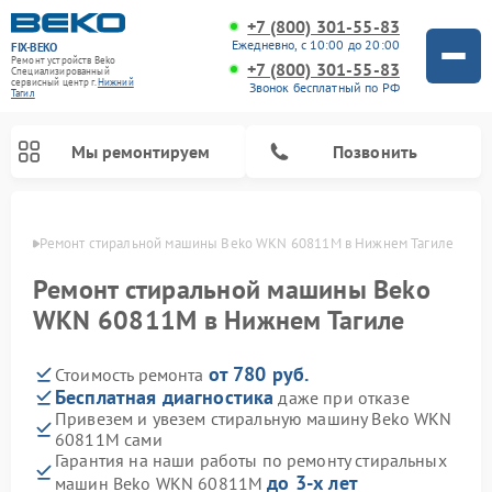
+7 (800) 301-55-83
Ежедневно, с 10:00 до 20:00
FIX-BEKO
Ремонт устройств Beko
+7 (800) 301-55-83
Специализированный
cервисный центр г.
Нижний
Звонок бесплатный по РФ
Тагил
Мы ремонтируем
Позвонить
агиле
Ремонт стиральной машины Beko WKN 60811M в Нижнем Тагиле
Ремонт стиральной машины Beko
WKN 60811M в Нижнем Тагиле
от 780 руб.
Стоимость ремонта
Бесплатная диагностика
даже при отказе
Привезем и увезем стиральную машину Beko WKN
60811M сами
Ремонт посудомоечных машин Beko
Ремонт морозильных камер Beko
Ремонт вертикальных пылесосов Beko
Ремонт сушильных машин Beko
Ремонт кухонных комбайнов Beko
Ремонт микроволновых печей Beko
Гарантия на наши работы по ремонту стиральных
до 3-х лет
машин Beko WKN 60811M