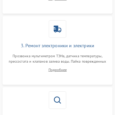
крестовины на износ, а манжеты люка на разрывы.
3. Ремонт электроники и электрики
Прозвонка мультиметром ТЭНа, датчика температуры,
прессостата и клапанов залива воды. Пайка поврежденных
дорожек или замена симисторов на плате управления.
Подробнее
Восстановление целостности проводки и контактов.