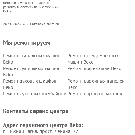
центров в Нижнем Тагиле по
ремонту и обслуживанию техники
Beko
2021-2026 © СЦ nzt.beko-fixim.ru
Мы ремонтируем
Ремонт стиральных машин
Ремонт посудомоечных
Beko
машин Beko
Ремонт сушильных машин
Ремонт кофемашин Beko
Beko
Ремонт духовых шкафов
Ремонт варочных панелей
Beko
Beko
Ремонт кухонных комбайнов
Ремонт парогенераторов
Beko
Beko
Ремонт блендеров Beko
Ремонт кофеварок Beko
Контакты сервис центра
Ремонт холодильников Beko
Ремонт морозильных камер
Beko
Адрес сервисного центра Beko:
г. Нижний Тагил, просп. Ленина, 22