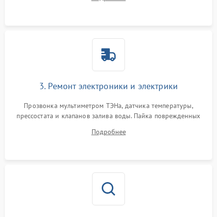
крестовины на износ, а манжеты люка на разрывы.
3. Ремонт электроники и электрики
Прозвонка мультиметром ТЭНа, датчика температуры,
прессостата и клапанов залива воды. Пайка поврежденных
дорожек или замена симисторов на плате управления.
Подробнее
Восстановление целостности проводки и контактов.