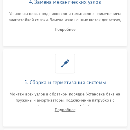
4. Замена механических узлов
Установка новых подшипников и сальников с применением
влагостойкой смазки. Замена изношенных щеток двигателя,
порванного ремня привода, неисправного сливного насоса
Подробнее
или поврежденной резиновой манжеты.
5. Сборка и герметизация системы
Монтаж всех узлов в обратном порядке. Установка бака на
пружины и амортизаторы. Подключение патрубков с
надежной фиксацией хомутами. Обработка стыков
Подробнее
герметиком для предотвращения возможных протечек воды.