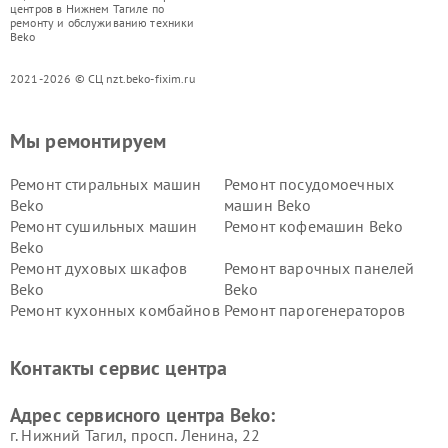
центров в Нижнем Тагиле по
ремонту и обслуживанию техники
Beko
2021-2026 © СЦ nzt.beko-fixim.ru
Мы ремонтируем
Ремонт стиральных машин
Ремонт посудомоечных
Beko
машин Beko
Ремонт сушильных машин
Ремонт кофемашин Beko
Beko
Ремонт духовых шкафов
Ремонт варочных панелей
Beko
Beko
Ремонт кухонных комбайнов
Ремонт парогенераторов
Beko
Beko
Ремонт блендеров Beko
Ремонт кофеварок Beko
Контакты сервис центра
Ремонт холодильников Beko
Ремонт морозильных камер
Beko
Адрес сервисного центра Beko:
г. Нижний Тагил, просп. Ленина, 22