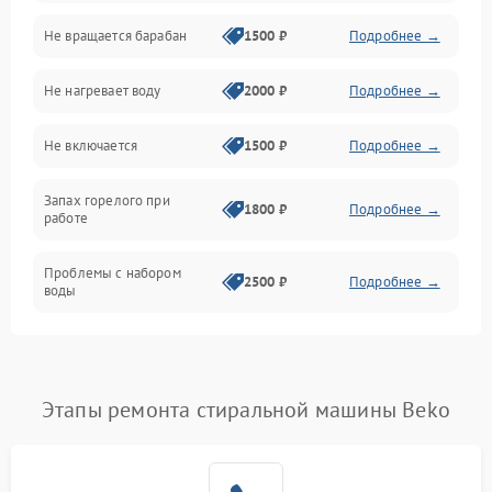
Не вращается барабан
1500 ₽
Подробнее →
Слив
Не нагревает воду
2000 ₽
Подробнее →
Программное обеспечение
Не включается
1500 ₽
Подробнее →
Запах горелого при
1800 ₽
Подробнее →
работе
Проблемы с набором
2500 ₽
Подробнее →
воды
Замена ТЭНа
2200 ₽
Подробнее →
Замена платы управления
2200 ₽
Подробнее →
Этапы ремонта стиральной машины Beko