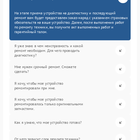
На этапе приема устройства на диагностику и последующий
ремонт вам будет предоставлен заказ-наряд с указанием страховых
обязательств на ваше устройство. Далее, после выполнения работ
по ремонту техники, вы получите акт выполненных работ и
гарантийный талон.
Я уже знаю в чем неисправность и какой
ремонт необходим. Для чего проводить
диагностику?
Мне нужен срочный ремонт. Сможете
сделать?
Я хочу, чтобы мое устройство
ремонтировали при мне.
Я хочу, чтобы мое устройство
ремонтировалось только оригинальными
запчастями.
Как я узнаю, что мое устройство готово?
От чего зависит срок ремонта техники?