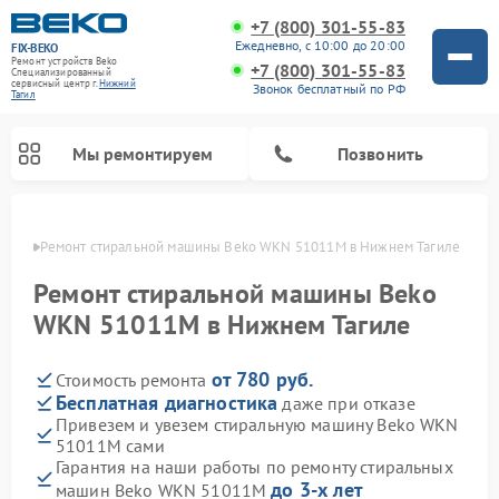
+7 (800) 301-55-83
Ежедневно, с 10:00 до 20:00
FIX-BEKO
Ремонт устройств Beko
+7 (800) 301-55-83
Специализированный
cервисный центр г.
Нижний
Звонок бесплатный по РФ
Тагил
Мы ремонтируем
Позвонить
агиле
Ремонт стиральной машины Beko WKN 51011M в Нижнем Тагиле
Ремонт стиральной машины Beko
WKN 51011M в Нижнем Тагиле
от 780 руб.
Стоимость ремонта
Бесплатная диагностика
даже при отказе
Привезем и увезем стиральную машину Beko WKN
51011M сами
Ремонт посудомоечных машин Beko
Ремонт морозильных камер Beko
Ремонт вертикальных пылесосов Beko
Ремонт сушильных машин Beko
Ремонт кухонных комбайнов Beko
Ремонт микроволновых печей Beko
Гарантия на наши работы по ремонту стиральных
до 3-х лет
машин Beko WKN 51011M