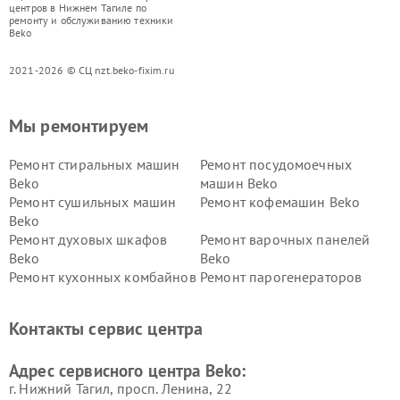
центров в Нижнем Тагиле по
ремонту и обслуживанию техники
Beko
2021-2026 © СЦ nzt.beko-fixim.ru
Мы ремонтируем
Ремонт стиральных машин
Ремонт посудомоечных
Beko
машин Beko
Ремонт сушильных машин
Ремонт кофемашин Beko
Beko
Ремонт духовых шкафов
Ремонт варочных панелей
Beko
Beko
Ремонт кухонных комбайнов
Ремонт парогенераторов
Beko
Beko
Ремонт блендеров Beko
Ремонт кофеварок Beko
Контакты сервис центра
Ремонт холодильников Beko
Ремонт морозильных камер
Beko
Адрес сервисного центра Beko:
г. Нижний Тагил, просп. Ленина, 22