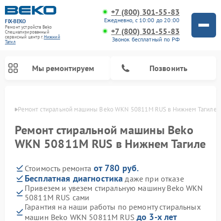
+7 (800) 301-55-83
Ежедневно, с 10:00 до 20:00
FIX-BEKO
Ремонт устройств Beko
+7 (800) 301-55-83
Специализированный
cервисный центр г.
Нижний
Звонок бесплатный по РФ
Тагил
Мы ремонтируем
Позвонить
агиле
Ремонт стиральной машины Beko WKN 50811M RUS в Нижнем Тагиле
Ремонт стиральной машины Beko
WKN 50811M RUS в Нижнем Тагиле
от 780 руб.
Стоимость ремонта
Бесплатная диагностика
даже при отказе
Привезем и увезем стиральную машину Beko WKN
50811M RUS сами
Ремонт посудомоечных машин Beko
Ремонт морозильных камер Beko
Ремонт вертикальных пылесосов Beko
Ремонт сушильных машин Beko
Ремонт кухонных комбайнов Beko
Ремонт микроволновых печей Beko
Гарантия на наши работы по ремонту стиральных
до 3-х лет
машин Beko WKN 50811M RUS