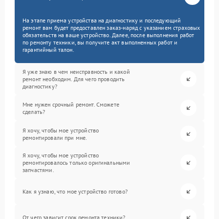
На этапе приема устройства на диагностику и последующий
ремонт вам будет предоставлен заказ-наряд с указанием страховых
обязательств на ваше устройство. Далее, после выполнения работ
по ремонту техники, вы получите акт выполненных работ и
гарантийный талон.
Я уже знаю в чем неисправность и какой
ремонт необходим. Для чего проводить
диагностику?
Мне нужен срочный ремонт. Сможете
сделать?
Я хочу, чтобы мое устройство
ремонтировали при мне.
Я хочу, чтобы мое устройство
ремонтировалось только оригинальными
запчастями.
Как я узнаю, что мое устройство готово?
От чего зависит срок ремонта техники?