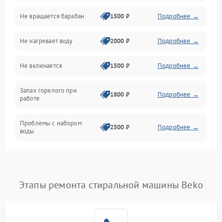
Не вращается барабан
1500 ₽
Подробнее →
Слив
Не нагревает воду
2000 ₽
Подробнее →
Программное обеспечение
Не включается
1500 ₽
Подробнее →
Запах горелого при
1800 ₽
Подробнее →
работе
Проблемы с набором
2500 ₽
Подробнее →
воды
Замена ТЭНа
2200 ₽
Подробнее →
Замена платы управления
2200 ₽
Подробнее →
Этапы ремонта стиральной машины Beko