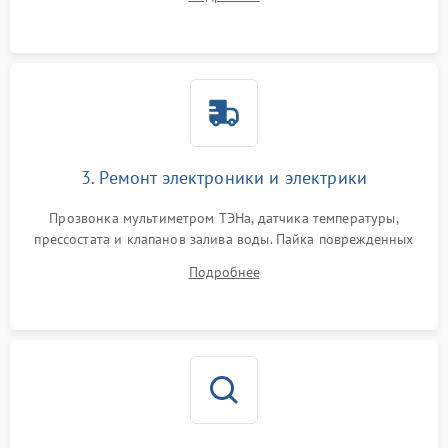
крестовины на износ, а манжеты люка на разрывы.
3. Ремонт электроники и электрики
Прозвонка мультиметром ТЭНа, датчика температуры,
прессостата и клапанов залива воды. Пайка поврежденных
дорожек или замена симисторов на плате управления.
Подробнее
Восстановление целостности проводки и контактов.