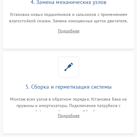
4. Замена механических узлов
Установка новых подшипников и сальников с применением
влагостойкой смазки. Замена изношенных щеток двигателя,
порванного ремня привода, неисправного сливного насоса
Подробнее
или поврежденной резиновой манжеты.
5. Сборка и герметизация системы
Монтаж всех узлов в обратном порядке. Установка бака на
пружины и амортизаторы. Подключение патрубков с
надежной фиксацией хомутами. Обработка стыков
Подробнее
герметиком для предотвращения возможных протечек воды.