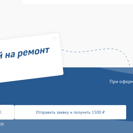
й на ремонт
При оформл
Отправить заявку и получить 1500 ₽
сти