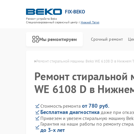
FIX-BEKO
Ремонт устройств Beko
Специализированный cервисный центр г.
Нижний Тагил
Мы ремонтируем
Срочный ремонт
Це
ko в Нижнем Тагиле
Ремонт стиральной машины Beko WE 6108 D в Нижнем Т
Ремонт стиральной
WE 6108 D в Нижнем
от 780 руб.
Стоимость ремонта
Бесплатная диагностика
даже при отказ
Привезем и увезем стиральную машину Bek
Гарантия на наши работы по ремонту стир
до 3-х лет
Ремонт посудомоечных машин Beko
Ремонт сушильных машин Beko
Ремонт духовых шкафов Beko
Ремонт варочных панелей Beko
Ремонт кухонных комбайнов Beko
Ремонт парогенераторов Beko
Ремонт морозильных камер Beko
Ремонт вертикальных пылесосов Beko
Ремонт водонагревателей Beko
Ремонт микроволновых печей Beko