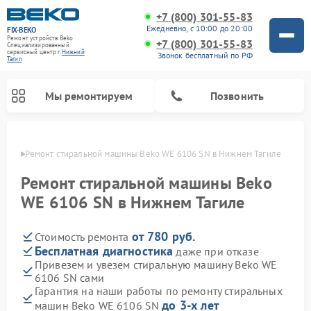
+7 (800) 301-55-83
Ежедневно, с 10:00 до 20:00
FIX-BEKO
Ремонт устройств Beko
+7 (800) 301-55-83
Специализированный
cервисный центр г.
Нижний
Звонок бесплатный по РФ
Тагил
Мы ремонтируем
Позвонить
агиле
Ремонт стиральной машины Beko WE 6106 SN в Нижнем Тагиле
Ремонт стиральной машины Beko
WE 6106 SN в Нижнем Тагиле
от 780 руб.
Стоимость ремонта
Бесплатная диагностика
даже при отказе
Привезем и увезем стиральную машину Beko WE
6106 SN сами
Ремонт посудомоечных машин Beko
Ремонт морозильных камер Beko
Ремонт вертикальных пылесосов Beko
Ремонт сушильных машин Beko
Ремонт кухонных комбайнов Beko
Ремонт микроволновых печей Beko
Гарантия на наши работы по ремонту стиральных
до 3-х лет
машин Beko WE 6106 SN