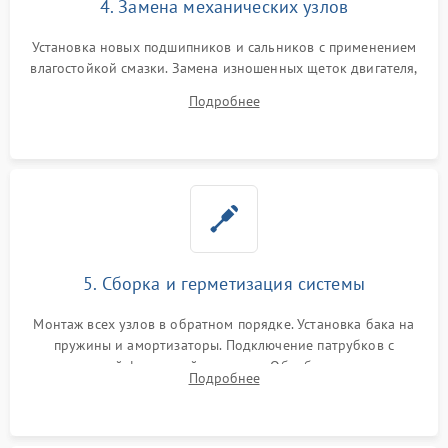
4. Замена механических узлов
Установка новых подшипников и сальников с применением
влагостойкой смазки. Замена изношенных щеток двигателя,
порванного ремня привода, неисправного сливного насоса
Подробнее
или поврежденной резиновой манжеты.
5. Сборка и герметизация системы
Монтаж всех узлов в обратном порядке. Установка бака на
пружины и амортизаторы. Подключение патрубков с
надежной фиксацией хомутами. Обработка стыков
Подробнее
герметиком для предотвращения возможных протечек воды.