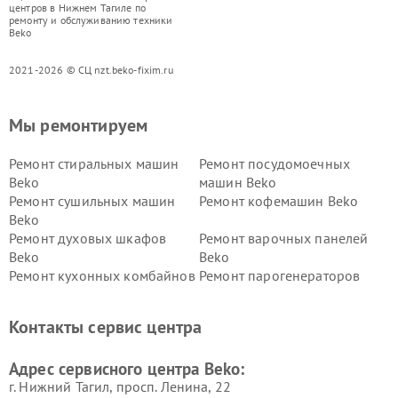
центров в Нижнем Тагиле по
ремонту и обслуживанию техники
Beko
2021-2026 © СЦ nzt.beko-fixim.ru
Мы ремонтируем
Ремонт стиральных машин
Ремонт посудомоечных
Beko
машин Beko
Ремонт сушильных машин
Ремонт кофемашин Beko
Beko
Ремонт духовых шкафов
Ремонт варочных панелей
Beko
Beko
Ремонт кухонных комбайнов
Ремонт парогенераторов
Beko
Beko
Ремонт блендеров Beko
Ремонт кофеварок Beko
Контакты сервис центра
Ремонт холодильников Beko
Ремонт морозильных камер
Beko
Адрес сервисного центра Beko:
г. Нижний Тагил, просп. Ленина, 22