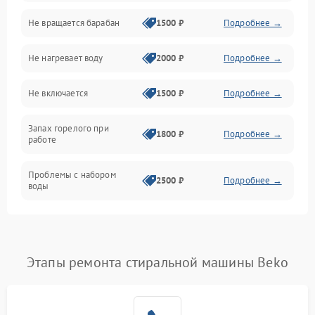
Не вращается барабан
1500 ₽
Подробнее →
Слив
Не нагревает воду
2000 ₽
Подробнее →
Программное обеспечение
Не включается
1500 ₽
Подробнее →
Запах горелого при
1800 ₽
Подробнее →
работе
Проблемы с набором
2500 ₽
Подробнее →
воды
Замена ТЭНа
2200 ₽
Подробнее →
Замена платы управления
2200 ₽
Подробнее →
Этапы ремонта стиральной машины Beko