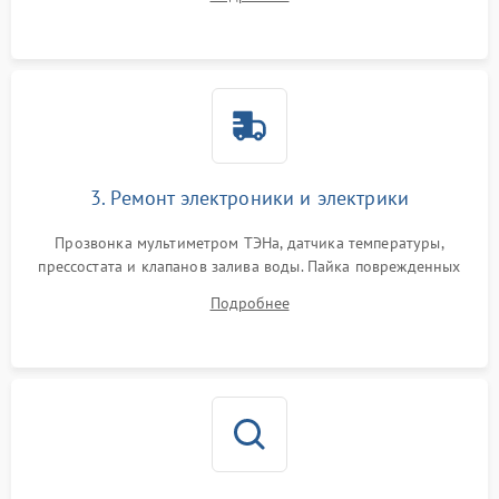
крестовины на износ, а манжеты люка на разрывы.
3. Ремонт электроники и электрики
Прозвонка мультиметром ТЭНа, датчика температуры,
прессостата и клапанов залива воды. Пайка поврежденных
дорожек или замена симисторов на плате управления.
Подробнее
Восстановление целостности проводки и контактов.