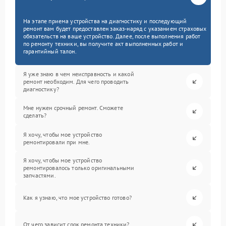
На этапе приема устройства на диагностику и последующий
ремонт вам будет предоставлен заказ-наряд с указанием страховых
обязательств на ваше устройство. Далее, после выполнения работ
по ремонту техники, вы получите акт выполненных работ и
гарантийный талон.
Я уже знаю в чем неисправность и какой
ремонт необходим. Для чего проводить
диагностику?
Мне нужен срочный ремонт. Сможете
сделать?
Я хочу, чтобы мое устройство
ремонтировали при мне.
Я хочу, чтобы мое устройство
ремонтировалось только оригинальными
запчастями.
Как я узнаю, что мое устройство готово?
От чего зависит срок ремонта техники?