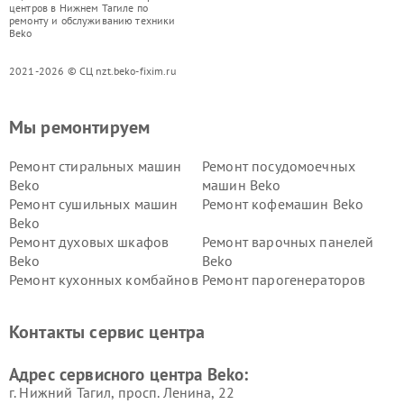
центров в Нижнем Тагиле по
ремонту и обслуживанию техники
Beko
2021-2026 © СЦ nzt.beko-fixim.ru
Мы ремонтируем
Ремонт стиральных машин
Ремонт посудомоечных
Beko
машин Beko
Ремонт сушильных машин
Ремонт кофемашин Beko
Beko
Ремонт духовых шкафов
Ремонт варочных панелей
Beko
Beko
Ремонт кухонных комбайнов
Ремонт парогенераторов
Beko
Beko
Ремонт блендеров Beko
Ремонт кофеварок Beko
Контакты сервис центра
Ремонт холодильников Beko
Ремонт морозильных камер
Beko
Адрес сервисного центра Beko:
г. Нижний Тагил, просп. Ленина, 22