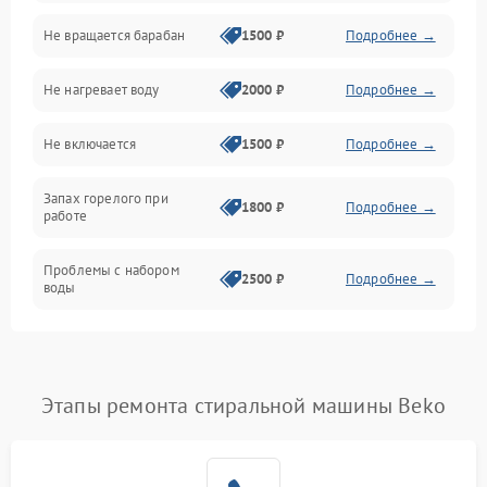
Не вращается барабан
1500 ₽
Подробнее →
Слив
Не нагревает воду
2000 ₽
Подробнее →
Программное обеспечение
Не включается
1500 ₽
Подробнее →
Запах горелого при
1800 ₽
Подробнее →
работе
Проблемы с набором
2500 ₽
Подробнее →
воды
Замена ТЭНа
2200 ₽
Подробнее →
Замена платы управления
2200 ₽
Подробнее →
Этапы ремонта стиральной машины Beko