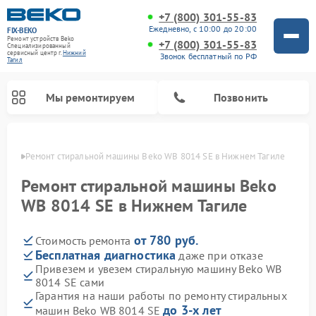
+7 (800) 301-55-83
Ежедневно, с 10:00 до 20:00
FIX-BEKO
Ремонт устройств Beko
+7 (800) 301-55-83
Специализированный
cервисный центр г.
Нижний
Звонок бесплатный по РФ
Тагил
Мы ремонтируем
Позвонить
агиле
Ремонт стиральной машины Beko WB 8014 SE в Нижнем Тагиле
Ремонт стиральной машины Beko
WB 8014 SE в Нижнем Тагиле
от 780 руб.
Стоимость ремонта
Бесплатная диагностика
даже при отказе
Привезем и увезем стиральную машину Beko WB
8014 SE сами
Ремонт посудомоечных машин Beko
Ремонт морозильных камер Beko
Ремонт вертикальных пылесосов Beko
Ремонт сушильных машин Beko
Ремонт кухонных комбайнов Beko
Ремонт микроволновых печей Beko
Гарантия на наши работы по ремонту стиральных
до 3-х лет
машин Beko WB 8014 SE