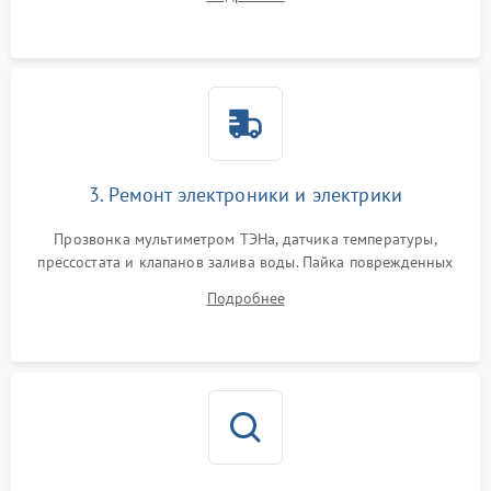
крестовины на износ, а манжеты люка на разрывы.
3. Ремонт электроники и электрики
Прозвонка мультиметром ТЭНа, датчика температуры,
прессостата и клапанов залива воды. Пайка поврежденных
дорожек или замена симисторов на плате управления.
Подробнее
Восстановление целостности проводки и контактов.