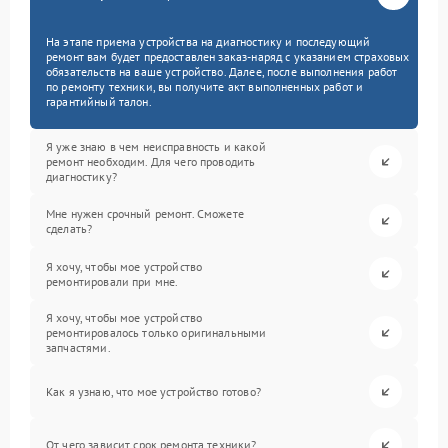
На этапе приема устройства на диагностику и последующий
ремонт вам будет предоставлен заказ-наряд с указанием страховых
обязательств на ваше устройство. Далее, после выполнения работ
по ремонту техники, вы получите акт выполненных работ и
гарантийный талон.
Я уже знаю в чем неисправность и какой
ремонт необходим. Для чего проводить
диагностику?
Мне нужен срочный ремонт. Сможете
сделать?
Я хочу, чтобы мое устройство
ремонтировали при мне.
Я хочу, чтобы мое устройство
ремонтировалось только оригинальными
запчастями.
Как я узнаю, что мое устройство готово?
От чего зависит срок ремонта техники?