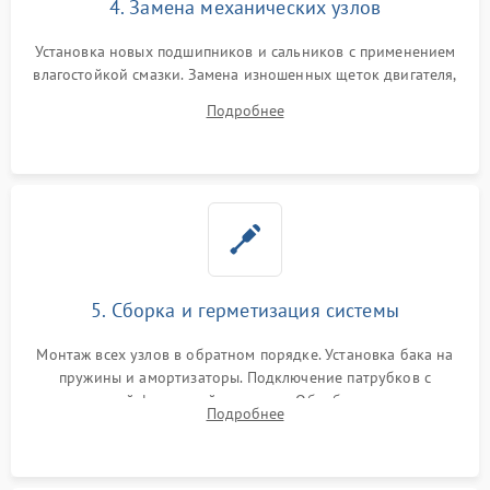
4. Замена механических узлов
Установка новых подшипников и сальников с применением
влагостойкой смазки. Замена изношенных щеток двигателя,
порванного ремня привода, неисправного сливного насоса
Подробнее
или поврежденной резиновой манжеты.
5. Сборка и герметизация системы
Монтаж всех узлов в обратном порядке. Установка бака на
пружины и амортизаторы. Подключение патрубков с
надежной фиксацией хомутами. Обработка стыков
Подробнее
герметиком для предотвращения возможных протечек воды.