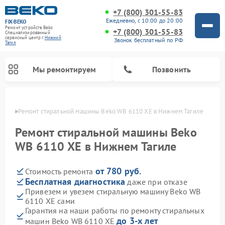
+7 (800) 301-55-83
Ежедневно, с 10:00 до 20:00
FIX-BEKO
Ремонт устройств Beko
+7 (800) 301-55-83
Специализированный
cервисный центр г.
Нижний
Звонок бесплатный по РФ
Тагил
Мы ремонтируем
Позвонить
агиле
Ремонт стиральной машины Beko WB 6110 XE в Нижнем Тагиле
Ремонт стиральной машины Beko
WB 6110 XE в Нижнем Тагиле
от 780 руб.
Стоимость ремонта
Бесплатная диагностика
даже при отказе
Привезем и увезем стиральную машину Beko WB
6110 XE сами
Ремонт посудомоечных машин Beko
Ремонт морозильных камер Beko
Ремонт вертикальных пылесосов Beko
Ремонт сушильных машин Beko
Ремонт кухонных комбайнов Beko
Ремонт микроволновых печей Beko
Гарантия на наши работы по ремонту стиральных
до 3-х лет
машин Beko WB 6110 XE