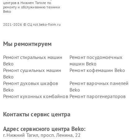
центров в Нижнем Тагиле по
ремонту и обслуживанию техники
Beko
2021-2026 © СЦ nzt.beko-fixim.ru
Мы ремонтируем
Ремонт стиральных машин
Ремонт посудомоечных
Beko
машин Beko
Ремонт сушильных машин
Ремонт кофемашин Beko
Beko
Ремонт духовых шкафов
Ремонт варочных панелей
Beko
Beko
Ремонт кухонных комбайнов
Ремонт парогенераторов
Beko
Beko
Ремонт блендеров Beko
Ремонт кофеварок Beko
Контакты сервис центра
Ремонт холодильников Beko
Ремонт морозильных камер
Beko
Адрес сервисного центра Beko:
г. Нижний Тагил, просп. Ленина, 22