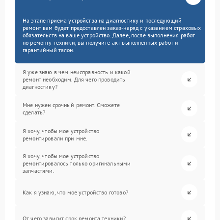
На этапе приема устройства на диагностику и последующий
ремонт вам будет предоставлен заказ-наряд с указанием страховых
обязательств на ваше устройство. Далее, после выполнения работ
по ремонту техники, вы получите акт выполненных работ и
гарантийный талон.
Я уже знаю в чем неисправность и какой
ремонт необходим. Для чего проводить
диагностику?
Мне нужен срочный ремонт. Сможете
сделать?
Я хочу, чтобы мое устройство
ремонтировали при мне.
Я хочу, чтобы мое устройство
ремонтировалось только оригинальными
запчастями.
Как я узнаю, что мое устройство готово?
От чего зависит срок ремонта техники?