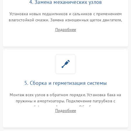
4. Замена механических узлов
Установка новых подшипников и сальников с применением
влагостойкой смазки. Замена изношенных щеток двигателя,
порванного ремня привода, неисправного сливного насоса
Подробнее
или поврежденной резиновой манжеты.
5. Сборка и герметизация системы
Монтаж всех узлов в обратном порядке. Установка бака на
пружины и амортизаторы. Подключение патрубков с
надежной фиксацией хомутами. Обработка стыков
Подробнее
герметиком для предотвращения возможных протечек воды.