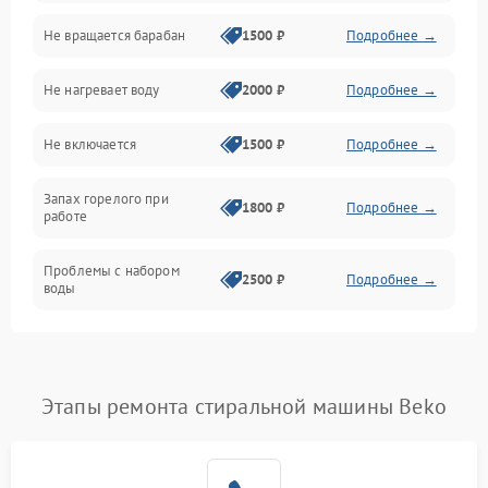
Не вращается барабан
1500 ₽
Подробнее →
Слив
Не нагревает воду
2000 ₽
Подробнее →
Программное обеспечение
Не включается
1500 ₽
Подробнее →
Запах горелого при
1800 ₽
Подробнее →
работе
Проблемы с набором
2500 ₽
Подробнее →
воды
Замена ТЭНа
2200 ₽
Подробнее →
Замена платы управления
2200 ₽
Подробнее →
Этапы ремонта стиральной машины Beko