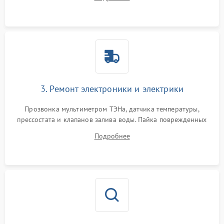
крестовины на износ, а манжеты люка на разрывы.
3. Ремонт электроники и электрики
Прозвонка мультиметром ТЭНа, датчика температуры,
прессостата и клапанов залива воды. Пайка поврежденных
дорожек или замена симисторов на плате управления.
Подробнее
Восстановление целостности проводки и контактов.