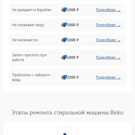
Не вращается барабан
1500 ₽
Подробнее →
Слив
Не нагревает воду
2000 ₽
Подробнее →
Программное обеспечение
Не включается
1500 ₽
Подробнее →
Запах горелого при
1800 ₽
Подробнее →
работе
Проблемы с набором
2500 ₽
Подробнее →
воды
Замена ТЭНа
2200 ₽
Подробнее →
Замена платы управления
2200 ₽
Подробнее →
Этапы ремонта стиральной машины Beko