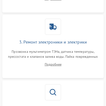
крестовины на износ, а манжеты люка на разрывы.
3. Ремонт электроники и электрики
Прозвонка мультиметром ТЭНа, датчика температуры,
прессостата и клапанов залива воды. Пайка поврежденных
дорожек или замена симисторов на плате управления.
Подробнее
Восстановление целостности проводки и контактов.