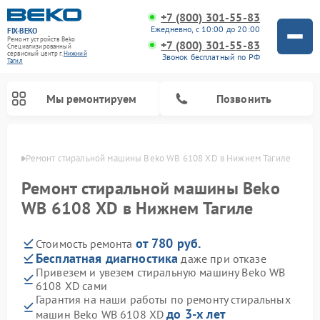
+7 (800) 301-55-83
Ежедневно, с 10:00 до 20:00
FIX-BEKO
Ремонт устройств Beko
+7 (800) 301-55-83
Специализированный
cервисный центр г.
Нижний
Звонок бесплатный по РФ
Тагил
Мы ремонтируем
Позвонить
агиле
Ремонт стиральной машины Beko WB 6108 XD в Нижнем Тагиле
Ремонт стиральной машины Beko
WB 6108 XD в Нижнем Тагиле
от 780 руб.
Стоимость ремонта
Бесплатная диагностика
даже при отказе
Привезем и увезем стиральную машину Beko WB
6108 XD сами
Ремонт посудомоечных машин Beko
Ремонт морозильных камер Beko
Ремонт вертикальных пылесосов Beko
Ремонт сушильных машин Beko
Ремонт кухонных комбайнов Beko
Ремонт микроволновых печей Beko
Гарантия на наши работы по ремонту стиральных
до 3-х лет
машин Beko WB 6108 XD