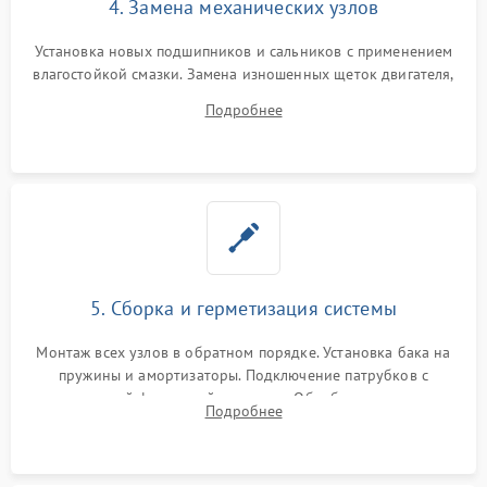
4. Замена механических узлов
Установка новых подшипников и сальников с применением
влагостойкой смазки. Замена изношенных щеток двигателя,
порванного ремня привода, неисправного сливного насоса
Подробнее
или поврежденной резиновой манжеты.
5. Сборка и герметизация системы
Монтаж всех узлов в обратном порядке. Установка бака на
пружины и амортизаторы. Подключение патрубков с
надежной фиксацией хомутами. Обработка стыков
Подробнее
герметиком для предотвращения возможных протечек воды.