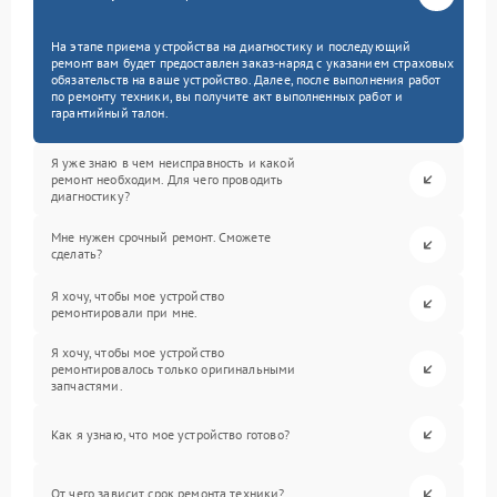
На этапе приема устройства на диагностику и последующий
ремонт вам будет предоставлен заказ-наряд с указанием страховых
обязательств на ваше устройство. Далее, после выполнения работ
по ремонту техники, вы получите акт выполненных работ и
гарантийный талон.
Я уже знаю в чем неисправность и какой
ремонт необходим. Для чего проводить
диагностику?
Мне нужен срочный ремонт. Сможете
сделать?
Я хочу, чтобы мое устройство
ремонтировали при мне.
Я хочу, чтобы мое устройство
ремонтировалось только оригинальными
запчастями.
Как я узнаю, что мое устройство готово?
От чего зависит срок ремонта техники?