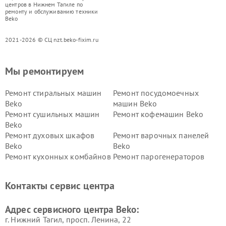
центров в Нижнем Тагиле по
ремонту и обслуживанию техники
Beko
2021-2026 © СЦ nzt.beko-fixim.ru
Мы ремонтируем
Ремонт стиральных машин
Ремонт посудомоечных
Beko
машин Beko
Ремонт сушильных машин
Ремонт кофемашин Beko
Beko
Ремонт духовых шкафов
Ремонт варочных панелей
Beko
Beko
Ремонт кухонных комбайнов
Ремонт парогенераторов
Beko
Beko
Ремонт блендеров Beko
Ремонт кофеварок Beko
Контакты сервис центра
Ремонт холодильников Beko
Ремонт морозильных камер
Beko
Адрес сервисного центра Beko:
г. Нижний Тагил, просп. Ленина, 22