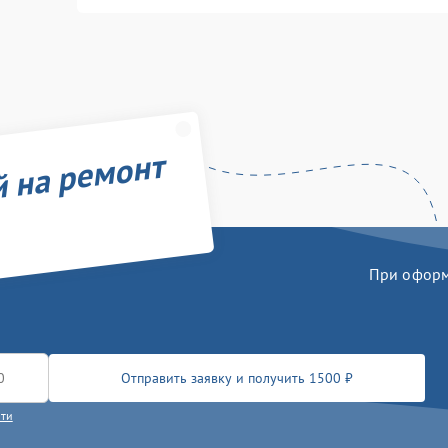
й на ремонт
При оформл
Отправить заявку и получить 1500 ₽
сти