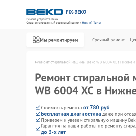
FIX-BEKO
Ремонт устройств Beko
Специализированный cервисный центр г.
Нижний Тагил
Мы ремонтируем
Срочный ремонт
Це
ko в Нижнем Тагиле
Ремонт стиральной машины Beko WB 6004 XC в Нижнем 
Ремонт стиральной
WB 6004 XC в Нижне
от 780 руб.
Стоимость ремонта
Бесплатная диагностика
даже при отказ
Привезем и увезем стиральную машину Bek
Гарантия на наши работы по ремонту стир
до 3-х лет
Ремонт посудомоечных машин Beko
Ремонт сушильных машин Beko
Ремонт духовых шкафов Beko
Ремонт варочных панелей Beko
Ремонт кухонных комбайнов Beko
Ремонт парогенераторов Beko
Ремонт морозильных камер Beko
Ремонт вертикальных пылесосов Beko
Ремонт водонагревателей Beko
Ремонт микроволновых печей Beko