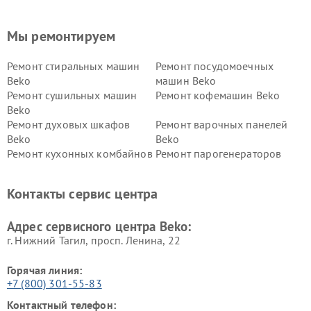
Мы ремонтируем
Ремонт стиральных машин
Ремонт посудомоечных
Beko
машин Beko
Ремонт сушильных машин
Ремонт кофемашин Beko
Beko
Ремонт духовых шкафов
Ремонт варочных панелей
Beko
Beko
Ремонт кухонных комбайнов
Ремонт парогенераторов
Beko
Beko
Ремонт блендеров Beko
Ремонт кофеварок Beko
Контакты сервис центра
Ремонт холодильников Beko
Ремонт морозильных камер
Beko
Адрес сервисного центра Beko:
г. Нижний Тагил, просп. Ленина, 22
Горячая линия:
+7 (800) 301-55-83
Контактный телефон: