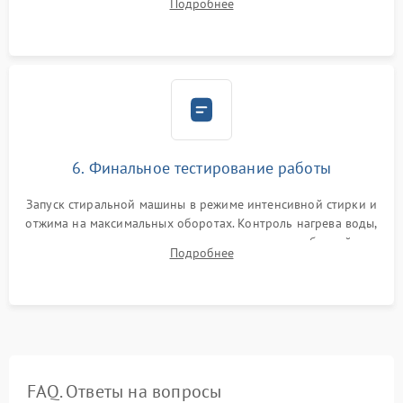
Подробнее
герметиком для предотвращения возможных протечек воды.
6. Финальное тестирование работы
Запуск стиральной машины в режиме интенсивной стирки и
отжима на максимальных оборотах. Контроль нагрева воды,
корректности слива, отсутствия излишних вибраций,
Подробнее
посторонних стуков и протечек под корпусом.
FAQ. Ответы на вопросы