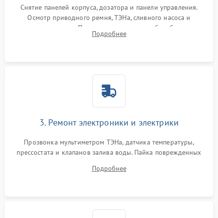
Снятие панелей корпуса, дозатора и панели управления.
Осмотр приводного ремня, ТЭНа, сливного насоса и
амортизаторов. Проверка подшипников барабана и
Подробнее
крестовины на износ, а манжеты люка на разрывы.
3. Ремонт электроники и электрики
Прозвонка мультиметром ТЭНа, датчика температуры,
прессостата и клапанов залива воды. Пайка поврежденных
дорожек или замена симисторов на плате управления.
Подробнее
Восстановление целостности проводки и контактов.