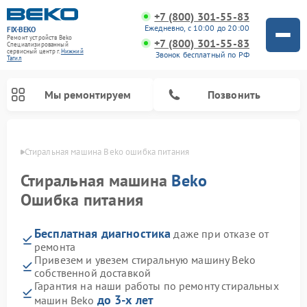
+7 (800) 301-55-83
Ежедневно, с 10:00 до 20:00
FIX-BEKO
Ремонт устройств Beko
+7 (800) 301-55-83
Специализированный
cервисный центр г.
Нижний
Звонок бесплатный по РФ
Тагил
Мы ремонтируем
Позвонить
агиле
Стиральная машина Beko ошибка питания
Стиральная машина
Beko
Ошибка питания
Бесплатная диагностика
даже при отказе от
ремонта
Привезем и увезем стиральную машину Beko
собственной доставкой
Ремонт посудомоечных машин Beko
Ремонт морозильных камер Beko
Ремонт вертикальных пылесосов Beko
Ремонт сушильных машин Beko
Ремонт кухонных комбайнов Beko
Ремонт микроволновых печей Beko
Гарантия на наши работы по ремонту стиральных
до 3-х лет
машин Beko