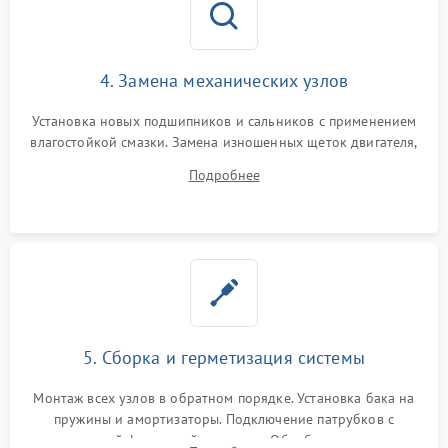
4. Замена механических узлов
Установка новых подшипников и сальников с применением
влагостойкой смазки. Замена изношенных щеток двигателя,
порванного ремня привода, неисправного сливного насоса
Подробнее
или поврежденной резиновой манжеты.
5. Сборка и герметизация системы
Монтаж всех узлов в обратном порядке. Установка бака на
пружины и амортизаторы. Подключение патрубков с
надежной фиксацией хомутами. Обработка стыков