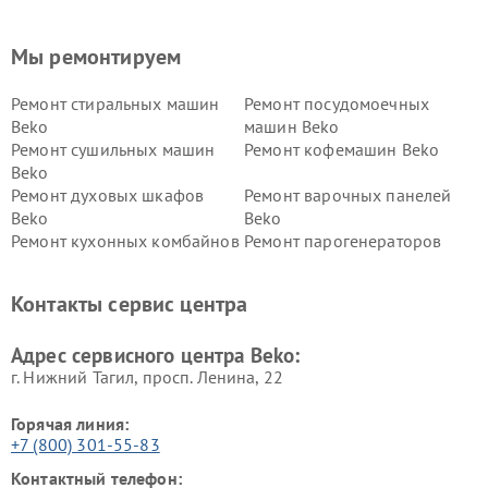
Мы ремонтируем
Ремонт стиральных машин
Ремонт посудомоечных
Beko
машин Beko
Ремонт сушильных машин
Ремонт кофемашин Beko
Beko
Ремонт духовых шкафов
Ремонт варочных панелей
Beko
Beko
Ремонт кухонных комбайнов
Ремонт парогенераторов
Beko
Beko
Ремонт блендеров Beko
Ремонт кофеварок Beko
Контакты сервис центра
Ремонт холодильников Beko
Ремонт морозильных камер
Beko
Адрес сервисного центра Beko:
г. Нижний Тагил, просп. Ленина, 22
Горячая линия:
+7 (800) 301-55-83
Контактный телефон: