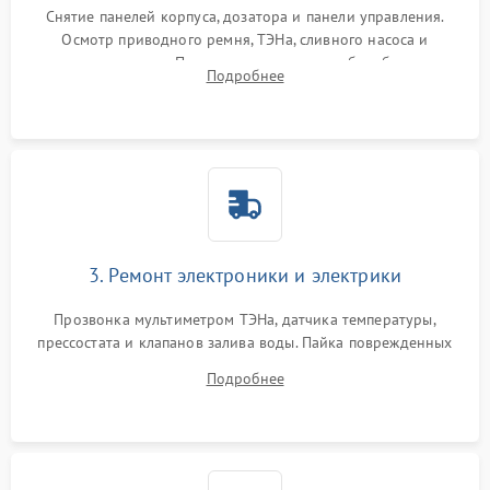
Снятие панелей корпуса, дозатора и панели управления.
Осмотр приводного ремня, ТЭНа, сливного насоса и
амортизаторов. Проверка подшипников барабана и
Подробнее
крестовины на износ, а манжеты люка на разрывы.
3. Ремонт электроники и электрики
Прозвонка мультиметром ТЭНа, датчика температуры,
прессостата и клапанов залива воды. Пайка поврежденных
дорожек или замена симисторов на плате управления.
Подробнее
Восстановление целостности проводки и контактов.