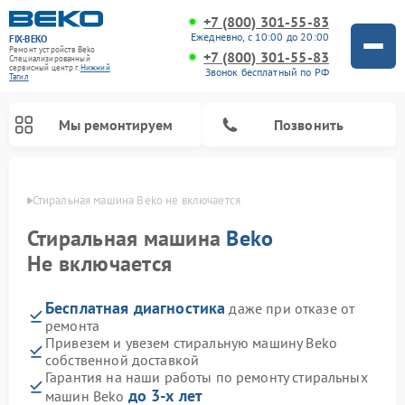
+7 (800) 301-55-83
Ежедневно, с 10:00 до 20:00
FIX-BEKO
Ремонт устройств Beko
+7 (800) 301-55-83
Специализированный
cервисный центр г.
Нижний
Звонок бесплатный по РФ
Тагил
Мы ремонтируем
Позвонить
агиле
Стиральная машина Beko не включается
Стиральная машина
Beko
Не включается
Бесплатная диагностика
даже при отказе от
ремонта
Привезем и увезем стиральную машину Beko
собственной доставкой
Ремонт посудомоечных машин Beko
Ремонт морозильных камер Beko
Ремонт вертикальных пылесосов Beko
Ремонт сушильных машин Beko
Ремонт кухонных комбайнов Beko
Ремонт микроволновых печей Beko
Гарантия на наши работы по ремонту стиральных
до 3-х лет
машин Beko