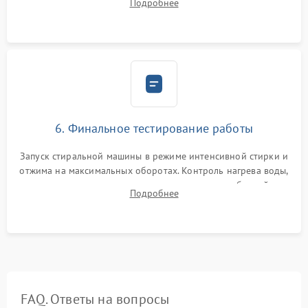
Подробнее
герметиком для предотвращения возможных протечек воды.
6. Финальное тестирование работы
Запуск стиральной машины в режиме интенсивной стирки и
отжима на максимальных оборотах. Контроль нагрева воды,
корректности слива, отсутствия излишних вибраций,
Подробнее
посторонних стуков и протечек под корпусом.
FAQ. Ответы на вопросы