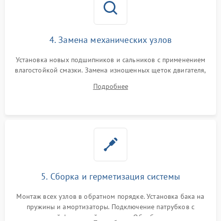
4. Замена механических узлов
Установка новых подшипников и сальников с применением
влагостойкой смазки. Замена изношенных щеток двигателя,
порванного ремня привода, неисправного сливного насоса
Подробнее
или поврежденной резиновой манжеты.
5. Сборка и герметизация системы
Монтаж всех узлов в обратном порядке. Установка бака на
пружины и амортизаторы. Подключение патрубков с
надежной фиксацией хомутами. Обработка стыков