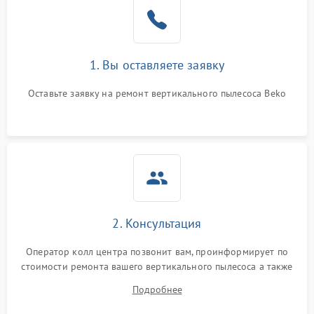
Неисправность системы
1000 ₽
Подробнее →
индикации
Неисправность системы
1000 ₽
Подробнее →
защиты от перегрева
1. Вы оставляете заявку
Оставьте заявку на ремонт вертикального пылесоса Beko
Поломка системы
автоматического
1500 ₽
Подробнее →
отключения
Неисправность системы
1500 ₽
Подробнее →
управления
Поломка системы
1000 ₽
Подробнее →
освещения (если есть)
2. Консультация
Повреждение внутренних
500 ₽
Подробнее →
Оператор колл центра позвонит вам, проинформирует по
проводов
стоимости ремонта вашего вертикального пылесоса а также
ответит на все ваши вопросы.
Подробнее
Поломка системы защиты
1000 ₽
Подробнее →
от перегрузок