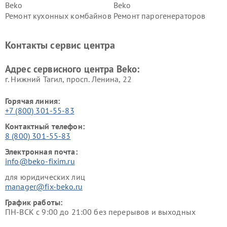
Beko
Beko
Ремонт кухонных комбайнов
Ремонт парогенераторов
Beko
Beko
Ремонт блендеров Beko
Ремонт кофеварок Beko
Контакты сервис центра
Ремонт холодильников Beko
Ремонт морозильных камер
Beko
Адрес сервисного центра Beko:
г. Нижний Тагил, просп. Ленина, 22
Горячая линия:
+7 (800) 301-55-83
Контактный телефон:
8 (800) 301-55-83
Электронная почта:
info@beko-fixim.ru
для юридических лиц
manager@fix-beko.ru
График работы:
ПН-ВСК с 9:00 до 21:00 без перерывов и выходных