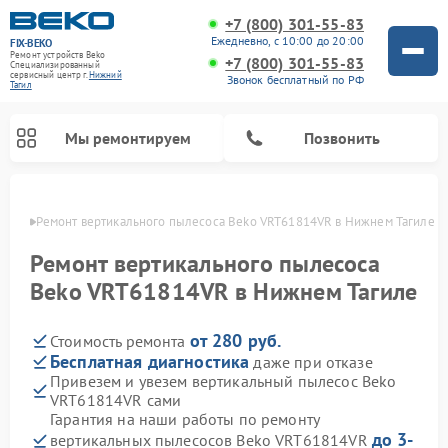
+7 (800) 301-55-83
Ежедневно, с 10:00 до 20:00
FIX-BEKO
Ремонт устройств Beko
+7 (800) 301-55-83
Специализированный
cервисный центр г.
Нижний
Звонок бесплатный по РФ
Тагил
Мы ремонтируем
Позвонить
агиле
Ремонт вертикального пылесоса Beko VRT61814VR в Нижнем Тагиле
Ремонт вертикального пылесоса
Beko VRT61814VR в Нижнем Тагиле
от 280 руб.
Стоимость ремонта
Бесплатная диагностика
даже при отказе
Привезем и увезем вертикальный пылесос Beko
VRT61814VR сами
Ремонт стиральных машин Beko
Ремонт сушильных машин Beko
Ремонт кухонных комбайнов Beko
Ремонт посудомоечных машин Beko
Ремонт морозильных камер Beko
Ремонт микроволновых печей Beko
Гарантия на наши работы по ремонту
до 3-
вертикальных пылесосов Beko VRT61814VR