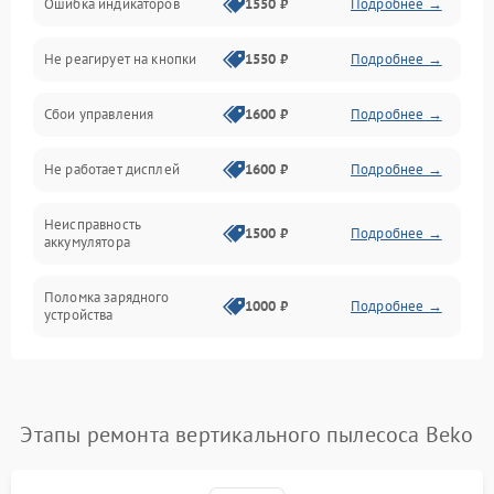
Ошибка индикаторов
1550 ₽
Подробнее →
Аккумулятор
Не реагирует на кнопки
1550 ₽
Подробнее →
Работа системы
Сбои управления
1600 ₽
Подробнее →
Всасывание
Не работает дисплей
1600 ₽
Подробнее →
Засор
Неисправность
Привод
1500 ₽
Подробнее →
аккумулятора
Мотор
Поломка зарядного
1000 ₽
Подробнее →
устройства
Защита
Неисправность двигателя
2000 ₽
Подробнее →
Корпус/Герметичность
Поломка кнопки
Этапы ремонта вертикального пылесоса Beko
500 ₽
Подробнее →
включения/выключения
Электронные компоненты