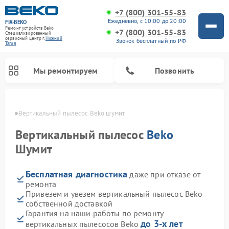
+7 (800) 301-55-83
Ежедневно, с 10:00 до 20:00
FIX-BEKO
Ремонт устройств Beko
+7 (800) 301-55-83
Специализированный
cервисный центр г.
Нижний
Звонок бесплатный по РФ
Тагил
Мы ремонтируем
Позвонить
агиле
Вертикальный пылесос Beko шумит
Вертикальный пылесос
Beko
Шумит
Бесплатная диагностика
даже при отказе от
ремонта
Привезем и увезем вертикальный пылесос Beko
собственной доставкой
Ремонт стиральных машин Beko
Ремонт сушильных машин Beko
Ремонт кухонных комбайнов Beko
Ремонт посудомоечных машин Beko
Ремонт морозильных камер Beko
Ремонт микроволновых печей Beko
Гарантия на наши работы по ремонту
до 3-х лет
вертикальных пылесосов Beko