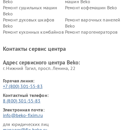
Beko
машин Beko
Ремонт сушильных машин
Ремонт кофемашин Beko
Beko
Ремонт духовых шкафов
Ремонт варочных панелей
Beko
Beko
Ремонт кухонных комбайнов
Ремонт парогенераторов
Beko
Beko
Ремонт блендеров Beko
Ремонт кофеварок Beko
Контакты сервис центра
Ремонт холодильников Beko
Ремонт морозильных камер
Beko
Адрес сервисного центра Beko:
г. Нижний Тагил, просп. Ленина, 22
Горячая линия:
+7 (800) 301-55-83
Контактный телефон:
8 (800) 301-55-83
Электронная почта:
info@beko-fixim.ru
для юридических лиц
manager@fix-beko.ru