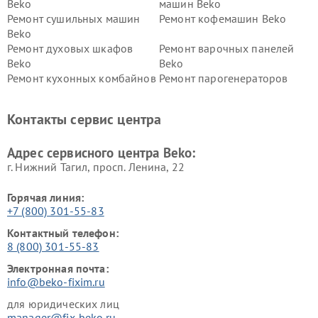
Beko
машин Beko
Ремонт сушильных машин
Ремонт кофемашин Beko
Beko
Ремонт духовых шкафов
Ремонт варочных панелей
Beko
Beko
Ремонт кухонных комбайнов
Ремонт парогенераторов
Beko
Beko
Ремонт блендеров Beko
Ремонт кофеварок Beko
Контакты сервис центра
Ремонт холодильников Beko
Ремонт морозильных камер
Beko
Адрес сервисного центра Beko:
г. Нижний Тагил, просп. Ленина, 22
Горячая линия:
+7 (800) 301-55-83
Контактный телефон:
8 (800) 301-55-83
Электронная почта:
info@beko-fixim.ru
для юридических лиц
manager@fix-beko.ru