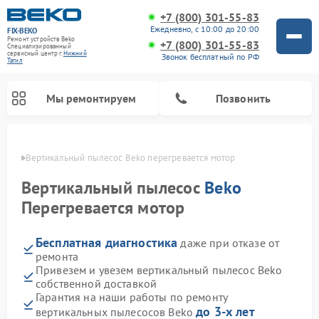
+7 (800) 301-55-83
Ежедневно, с 10:00 до 20:00
FIX-BEKO
Ремонт устройств Beko
+7 (800) 301-55-83
Специализированный
cервисный центр г.
Нижний
Звонок бесплатный по РФ
Тагил
Мы ремонтируем
Позвонить
агиле
Вертикальный пылесос Beko перегревается мотор
Вертикальный пылесос
Beko
Перегревается мотор
Бесплатная диагностика
даже при отказе от
ремонта
Привезем и увезем вертикальный пылесос Beko
собственной доставкой
Ремонт стиральных машин Beko
Ремонт сушильных машин Beko
Ремонт кухонных комбайнов Beko
Ремонт посудомоечных машин Beko
Ремонт морозильных камер Beko
Ремонт микроволновых печей Beko
Гарантия на наши работы по ремонту
до 3-х лет
вертикальных пылесосов Beko