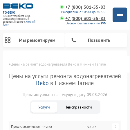
+7 (800) 301-55-83
Ежедневно, с 10:00 до 20:00
FIX-BEKO
Ремонт устройств Beko
+7 (800) 301-55-83
Специализированный
cервисный центр г.
Нижний
Звонок бесплатный по РФ
Тагил
Мы ремонтируем
Позвонить
Цены
Цены на ремонт водонагревателя Beko в Нижнем Тагиле
Цены на услуги ремонта водонагревателей
Beko
в Нижнем Тагиле
Цены актуальны на текущую дату 09.08.2026
Услуги
Неисправности
Ремонт вертикальных пылесосов Beko
Ремонт стиральных машин Beko
Ремонт сушильных машин Beko
Ремонт кухонных комбайнов Beko
Ремонт посудомоечных машин Beko
Ремонт морозильных камер Beko
Ремонт микроволновых печей Beko
Профилактическая чистка
980 р