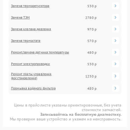
Замена терморегулятора
530 р
Замена ТЭН
2780 р
Замена клапана давления
970 р
Замена термостата
570 р
Ремонт/замена датчика температуры
480 р
Ремонт электропроводки
530 р
Ремонт платы управления
1230 р
(восстановление)
Промывка водяного фильтра
480 р
Цены в прайс-листе указаны ориентировочные, без учета
стоимости запчастей.
Записывайтесь на бесплатную диагностику.
Мы проверим ваше устройство и укажем на неисправность.