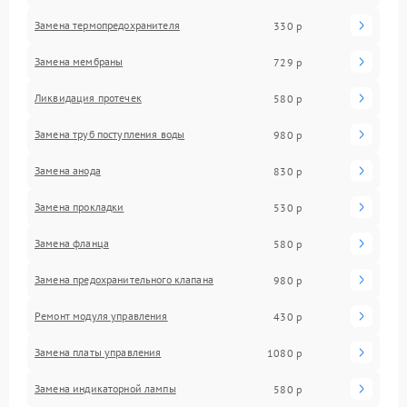
Замена термопредохранителя
330 р
Замена мембраны
729 р
Ликвидация протечек
580 р
Замена труб поступления воды
980 р
Замена анода
830 р
Замена прокладки
530 р
Замена фланца
580 р
Замена предохранительного клапана
980 р
Ремонт модуля управления
430 р
Замена платы управления
1080 р
Замена индикаторной лампы
580 р