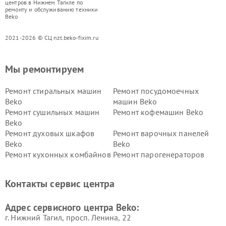
центров в Нижнем Тагиле по
ремонту и обслуживанию техники
Beko
2021-2026 © СЦ nzt.beko-fixim.ru
Мы ремонтируем
Ремонт стиральных машин
Ремонт посудомоечных
Beko
машин Beko
Ремонт сушильных машин
Ремонт кофемашин Beko
Beko
Ремонт духовых шкафов
Ремонт варочных панелей
Beko
Beko
Ремонт кухонных комбайнов
Ремонт парогенераторов
Beko
Beko
Ремонт блендеров Beko
Ремонт кофеварок Beko
Контакты сервис центра
Ремонт холодильников Beko
Ремонт морозильных камер
Beko
Адрес сервисного центра Beko:
г. Нижний Тагил, просп. Ленина, 22