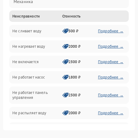
Механика
Неисправности
Стоимость
Управление
Не сливает воду
500 ₽
Подробнее →
Электропитание
Не нагревает воду
2000 ₽
Подробнее →
Датчики
Не включается
2500 ₽
Подробнее →
Нагрев
Не работает насос
1800 ₽
Подробнее →
Вода
Не работает панель
Гигиена
2500 ₽
Подробнее →
управления
Программное обеспечение
Не распыляет воду
2000 ₽
Подробнее →
Не запускается цикл
1800 ₽
Подробнее →
стирки