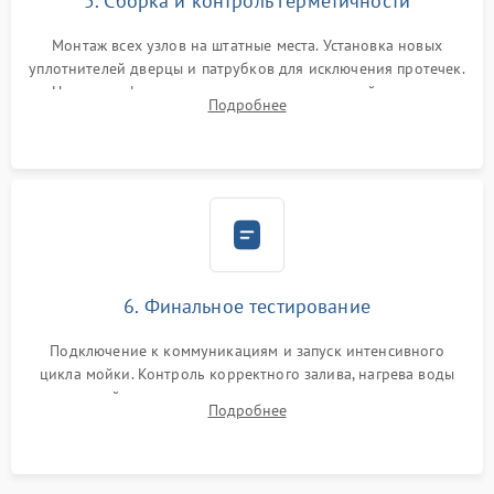
5. Сборка и контроль герметичности
Монтаж всех узлов на штатные места. Установка новых
уплотнителей дверцы и патрубков для исключения протечек.
Надежная фиксация хомутов гидравлической системы,
Подробнее
сборка корпуса и установка датчика поплавка.
6. Финальное тестирование
Подключение к коммуникациям и запуск интенсивного
цикла мойки. Контроль корректного залива, нагрева воды
до нужной температуры, отсутствия посторонних шумов,
Подробнее
штатного слива и абсолютной сухости в поддоне.