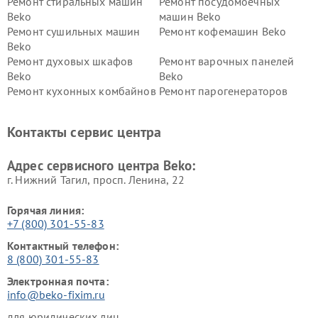
Ремонт стиральных машин
Ремонт посудомоечных
Beko
машин Beko
Ремонт сушильных машин
Ремонт кофемашин Beko
Beko
Ремонт духовых шкафов
Ремонт варочных панелей
Beko
Beko
Ремонт кухонных комбайнов
Ремонт парогенераторов
Beko
Beko
Ремонт блендеров Beko
Ремонт кофеварок Beko
Контакты сервис центра
Ремонт холодильников Beko
Ремонт морозильных камер
Beko
Адрес сервисного центра Beko:
г. Нижний Тагил, просп. Ленина, 22
Горячая линия:
+7 (800) 301-55-83
Контактный телефон:
8 (800) 301-55-83
Электронная почта:
info@beko-fixim.ru
для юридических лиц