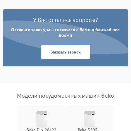
Проблемы с набором
1800 ₽
Подробнее →
воды
У Вас остались вопросы?
Оставьте заявку, мы свяжемся с Вами в ближайшее
Не работает сушилка
2100 ₽
Подробнее →
время
Сбои в работе таймера
1700 ₽
Подробнее →
Заказать звонок
Проблемы с
2100 ₽
Подробнее →
циркуляционным насосом
Модели посудомоечных машин Beko
Beko DIN 26422
Beko 3505LL