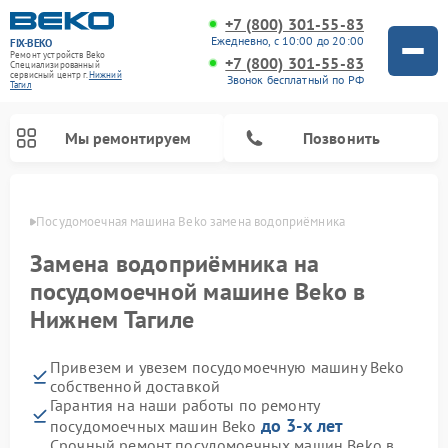
+7 (800) 301-55-83
Ежедневно, с 10:00 до 20:00
FIX-BEKO
Ремонт устройств Beko
+7 (800) 301-55-83
Специализированный
cервисный центр г.
Нижний
Звонок бесплатный по РФ
Тагил
Мы ремонтируем
Позвонить
агиле
Посудомоечная машина Beko замена водоприёмника
Замена водоприёмника на
посудомоечной машине Beko в
Нижнем Тагиле
Привезем и увезем посудомоечную машину Beko
собственной доставкой
Гарантия на наши работы по ремонту
Ремонт стиральных машин Beko
Ремонт морозильных камер Beko
Ремонт вертикальных пылесосов Beko
Ремонт сушильных машин Beko
Ремонт кухонных комбайнов Beko
Ремонт микроволновых печей Beko
до 3-х лет
посудомоечных машин Beko
Срочный ремонт посудомоечных машин Beko в