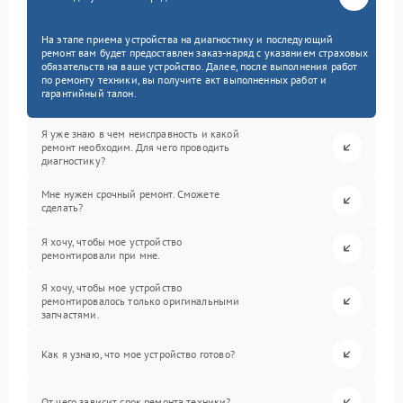
На этапе приема устройства на диагностику и последующий
ремонт вам будет предоставлен заказ-наряд с указанием страховых
обязательств на ваше устройство. Далее, после выполнения работ
по ремонту техники, вы получите акт выполненных работ и
гарантийный талон.
Я уже знаю в чем неисправность и какой
ремонт необходим. Для чего проводить
диагностику?
Мне нужен срочный ремонт. Сможете
сделать?
Я хочу, чтобы мое устройство
ремонтировали при мне.
Я хочу, чтобы мое устройство
ремонтировалось только оригинальными
запчастями.
Как я узнаю, что мое устройство готово?
От чего зависит срок ремонта техники?