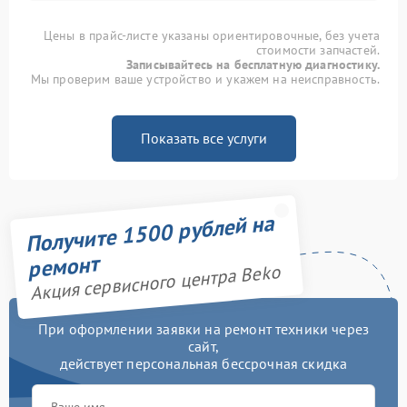
Цены в прайс-листе указаны ориентировочные, без учета
стоимости запчастей.
Записывайтесь на бесплатную диагностику.
Мы проверим ваше устройство и укажем на неисправность.
Показать все услуги
Получите 1500 рублей на
ремонт
Акция сервисного центра Beko
При оформлении заявки на ремонт техники через
сайт,
действует персональная бессрочная скидка