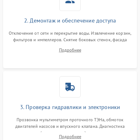
2. Демонтаж и обеспечение доступа
Отключение от сети и перекрытие воды. Извлечение корзин,
фильтров и импеллеров. Снятие боковых стенок, фасада
дверцы или нижнего поддона для прямого доступа к
Подробнее
циркуляционному насосу, ТЭНу и сливной помпе.
3. Проверка гидравлики и электроники
Прозвонка мультиметром проточного ТЭНа, обмоток
двигателей насосов и впускного клапана. Диагностика
прессостата (датчика уровня воды), датчика мутности,
Подробнее
концевика дверцы и электронного модуля управления.