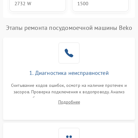
2732 W
1500
Этапы ремонта посудомоечной машины Beko
1. Диагностика неисправностей
Считывание кодов ошибок, осмотр на наличие протечек и
засоров. Проверка подключения к водопроводу. Анализ
жалоб на отсутствие слива, нагрева, вращения
Подробнее
разбрызгивателей или срабатывание системы защиты
аквастоп.