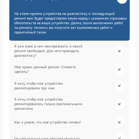
На этапе приема устройства на диагностику и последующий
ремонт вам будет предоставлен заказ-наряд с указанием страховых
обязательств на ваше устройство. Далее, после выполнения работ
по ремонту техники, вы получите акт выполненных работ и
гарантийный талон.
Я уже знаю в чем неисправность и какой
ремонт необходим. Для чего проводить
диагностику?
Мне нужен срочный ремонт. Сможете
сделать?
Я хочу, чтобы мое устройство
ремонтировали при мне.
Я хочу, чтобы мое устройство
ремонтировалось только оригинальными
запчастями.
Как я узнаю, что мое устройство готово?
От чего зависит срок ремонта техники?