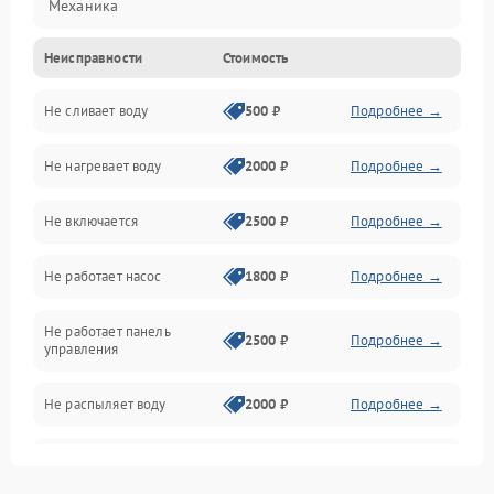
Механика
Неисправности
Стоимость
Управление
Не сливает воду
500 ₽
Подробнее →
Электропитание
Не нагревает воду
2000 ₽
Подробнее →
Датчики
Не включается
2500 ₽
Подробнее →
Нагрев
Не работает насос
1800 ₽
Подробнее →
Вода
Не работает панель
Гигиена
2500 ₽
Подробнее →
управления
Программное обеспечение
Не распыляет воду
2000 ₽
Подробнее →
Не запускается цикл
1800 ₽
Подробнее →
стирки