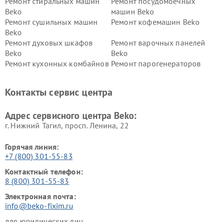
Ремонт стиральных машин
Ремонт посудомоечных
Beko
машин Beko
Ремонт сушильных машин
Ремонт кофемашин Beko
Beko
Ремонт духовых шкафов
Ремонт варочных панелей
Beko
Beko
Ремонт кухонных комбайнов
Ремонт парогенераторов
Beko
Beko
Ремонт блендеров Beko
Ремонт кофеварок Beko
Контакты сервис центра
Ремонт холодильников Beko
Ремонт морозильных камер
Beko
Адрес сервисного центра Beko:
г. Нижний Тагил, просп. Ленина, 22
Горячая линия:
+7 (800) 301-55-83
Контактный телефон:
8 (800) 301-55-83
Электронная почта:
info@beko-fixim.ru
для юридических лиц