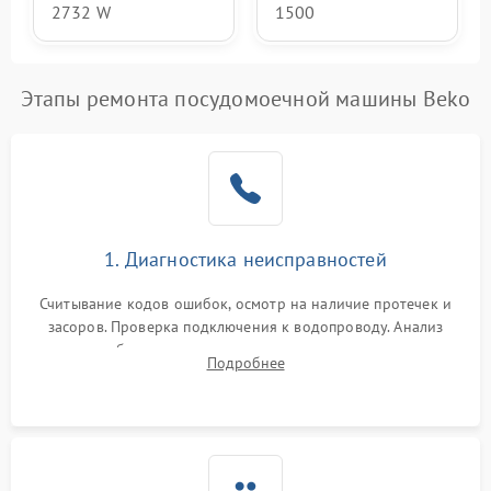
2732 W
1500
Этапы ремонта посудомоечной машины Beko
1. Диагностика неисправностей
Считывание кодов ошибок, осмотр на наличие протечек и
засоров. Проверка подключения к водопроводу. Анализ
жалоб на отсутствие слива, нагрева, вращения
Подробнее
разбрызгивателей или срабатывание системы защиты
аквастоп.