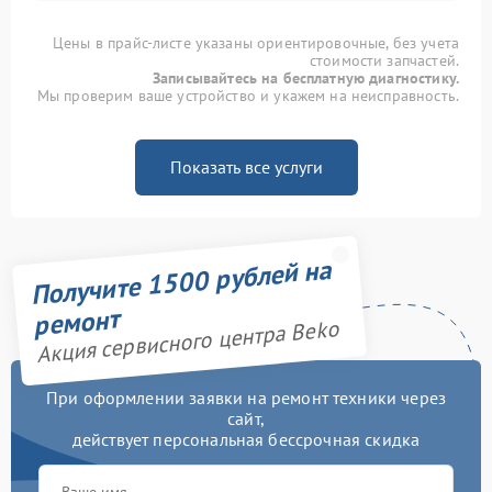
Цены в прайс-листе указаны ориентировочные, без учета
стоимости запчастей.
Записывайтесь на бесплатную диагностику.
Мы проверим ваше устройство и укажем на неисправность.
Показать все услуги
Получите 1500 рублей на
ремонт
Акция сервисного центра Beko
При оформлении заявки на ремонт техники через
сайт,
действует персональная бессрочная скидка