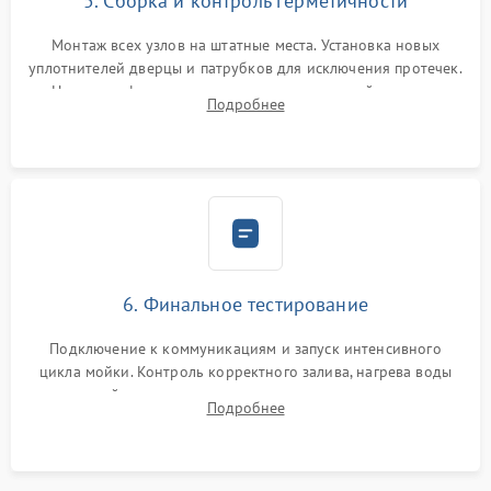
5. Сборка и контроль герметичности
Монтаж всех узлов на штатные места. Установка новых
уплотнителей дверцы и патрубков для исключения протечек.
Надежная фиксация хомутов гидравлической системы,
Подробнее
сборка корпуса и установка датчика поплавка.
6. Финальное тестирование
Подключение к коммуникациям и запуск интенсивного
цикла мойки. Контроль корректного залива, нагрева воды
до нужной температуры, отсутствия посторонних шумов,
Подробнее
штатного слива и абсолютной сухости в поддоне.