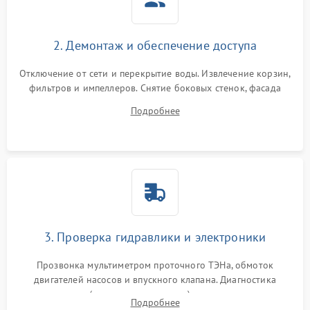
2. Демонтаж и обеспечение доступа
Отключение от сети и перекрытие воды. Извлечение корзин,
фильтров и импеллеров. Снятие боковых стенок, фасада
дверцы или нижнего поддона для прямого доступа к
Подробнее
циркуляционному насосу, ТЭНу и сливной помпе.
3. Проверка гидравлики и электроники
Прозвонка мультиметром проточного ТЭНа, обмоток
двигателей насосов и впускного клапана. Диагностика
прессостата (датчика уровня воды), датчика мутности,
Подробнее
концевика дверцы и электронного модуля управления.