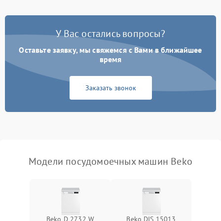
Проблемы с набором
1800 ₽
Подробнее →
воды
У Вас остались вопросы?
Оставьте заявку, мы свяжемся с Вами в ближайшее
Не работает сушилка
2100 ₽
Подробнее →
время
Сбои в работе таймера
1700 ₽
Подробнее →
Заказать звонок
Проблемы с
2100 ₽
Подробнее →
циркуляционным насосом
Модели посудомоечных машин Beko
Beko D 2732 W
Beko DIS 15013