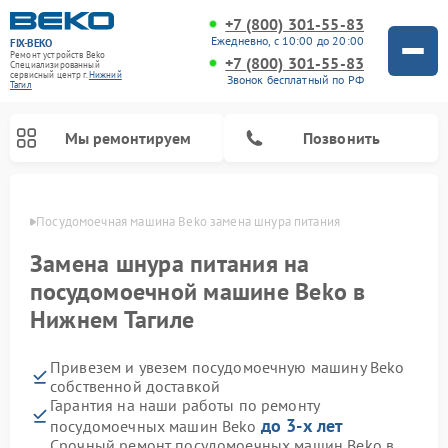
+7 (800) 301-55-83
Ежедневно, с 10:00 до 20:00
FIX-BEKO
Ремонт устройств Beko
+7 (800) 301-55-83
Специализированный
cервисный центр г.
Нижний
Звонок бесплатный по РФ
Тагил
Мы ремонтируем
Позвонить
агиле
Посудомоечная машина Beko замена шнура питания
Замена шнура питания на
посудомоечной машине Beko в
Нижнем Тагиле
Привезем и увезем посудомоечную машину Beko
собственной доставкой
Гарантия на наши работы по ремонту
Ремонт стиральных машин Beko
Ремонт морозильных камер Beko
Ремонт вертикальных пылесосов Beko
Ремонт сушильных машин Beko
Ремонт кухонных комбайнов Beko
Ремонт микроволновых печей Beko
до 3-х лет
посудомоечных машин Beko
Срочный ремонт посудомоечных машин Beko в