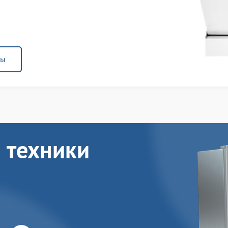
ны
 техники