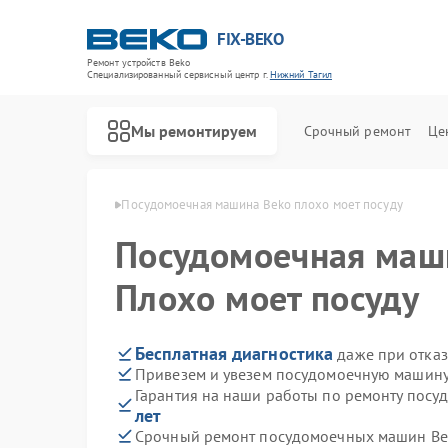
FIX-BEKO
Ремонт устройств Beko
Специализированный cервисный центр г.
Нижний Тагил
Мы ремонтируем
Срочный ремонт
Це
ko в Нижнем Тагиле
Посудомоечная машина Beko плохо моет посуду
Посудомоечная ма
Плохо моет посуду
Бесплатная диагностика
даже при отказ
Привезем и увезем посудомоечную машину
Гарантия на наши работы по ремонту пос
лет
Срочный ремонт посудомоечных машин Bek
Ремонт стиральных машин Beko
Ремонт сушильных машин Beko
Ремонт духовых шкафов Beko
Ремонт варочных панелей Beko
Ремонт кухонных комбайнов Beko
Ремонт парогенераторов Beko
Ремонт морозильных камер Beko
Ремонт вертикальных пылесосов Beko
Ремонт водонагревателей Beko
Ремонт микроволновых печей Beko