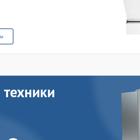
ны
 техники