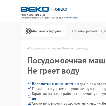
FIX-BEKO
Ремонт устройств Beko
Специализированный cервисный центр г.
Нижний Тагил
Мы ремонтируем
Срочный ремонт
Це
ko в Нижнем Тагиле
Посудомоечная машина Beko не греет воду
Посудомоечная ма
Не греет воду
Бесплатная диагностика
даже при отказ
Привезем и увезем посудомоечную машину
Гарантия на наши работы по ремонту пос
лет
Срочный ремонт посудомоечных машин Bek
Ремонт стиральных машин Beko
Ремонт сушильных машин Beko
Ремонт духовых шкафов Beko
Ремонт варочных панелей Beko
Ремонт кухонных комбайнов Beko
Ремонт парогенераторов Beko
Ремонт морозильных камер Beko
Ремонт вертикальных пылесосов Beko
Ремонт водонагревателей Beko
Ремонт микроволновых печей Beko