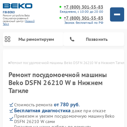
+7 (800) 301-55-83
Ежедневно, с 10:00 до 20:00
FIX-BEKO
Ремонт устройств Beko
+7 (800) 301-55-83
Специализированный
cервисный центр г.
Нижний
Звонок бесплатный по РФ
Тагил
Мы ремонтируем
Позвонить
агиле
Ремонт посудомоечной машины Beko DSFN 26210 W в Нижнем Тагиле
Ремонт посудомоечной машины
Beko DSFN 26210 W в Нижнем
Тагиле
от 780 руб.
Стоимость ремонта
Бесплатная диагностика
даже при отказе
Привезем и увезем посудомоечную машину Beko
Ремонт стиральных машин Beko
Ремонт морозильных камер Beko
Ремонт вертикальных пылесосов Beko
Ремонт сушильных машин Beko
Ремонт кухонных комбайнов Beko
Ремонт микроволновых печей Beko
DSFN 26210 W сами
Гарантия на наши работы по ремонту