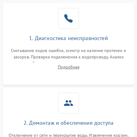
Не работает сушилка
2100 ₽
Подробнее →
Сбои в работе таймера
1700 ₽
Подробнее →
1. Диагностика неисправностей
Проблемы с
2100 ₽
Подробнее →
циркуляционным насосом
Считывание кодов ошибок, осмотр на наличие протечек и
засоров. Проверка подключения к водопроводу. Анализ
жалоб на отсутствие слива, нагрева, вращения
Подробнее
разбрызгивателей или срабатывание системы защиты
аквастоп.
2. Демонтаж и обеспечение доступа
Отключение от сети и перекрытие воды. Извлечение корзин,