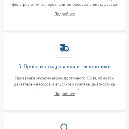
фильтров и импеллеров. Снятие боковых стенок, фасада
дверцы или нижнего поддона для прямого доступа к
Подробнее
циркуляционному насосу, ТЭНу и сливной помпе.
3. Проверка гидравлики и электроники
Прозвонка мультиметром проточного ТЭНа, обмоток
двигателей насосов и впускного клапана. Диагностика
прессостата (датчика уровня воды), датчика мутности,
Подробнее
концевика дверцы и электронного модуля управления.