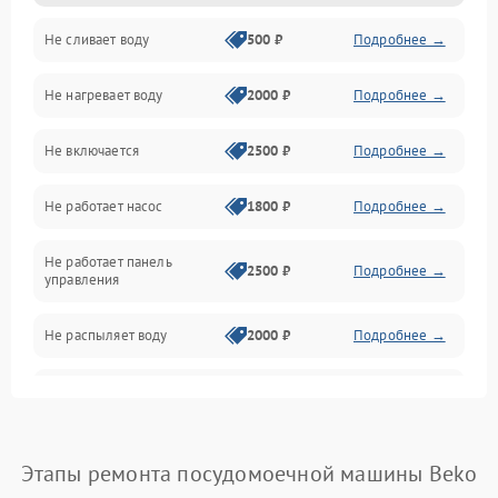
Не сливает воду
500 ₽
Подробнее →
Электропитание
Не нагревает воду
2000 ₽
Подробнее →
Датчики
Не включается
2500 ₽
Подробнее →
Нагрев
Не работает насос
1800 ₽
Подробнее →
Вода
Не работает панель
Гигиена
2500 ₽
Подробнее →
управления
Программное обеспечение
Не распыляет воду
2000 ₽
Подробнее →
Не запускается цикл
1800 ₽
Подробнее →
стирки
Проблемы с набором
Этапы ремонта посудомоечной машины Beko
1800 ₽
Подробнее →
воды