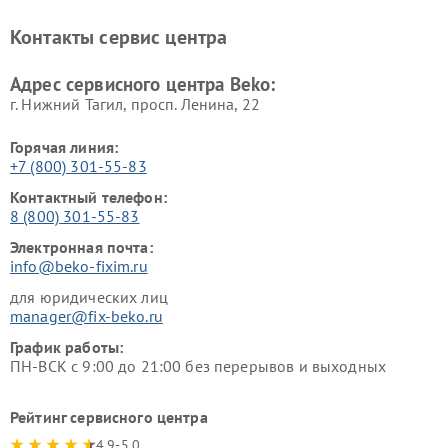
Ремонт блендеров Beko
Ремонт кофеварок Beko
Контакты сервис центра
Ремонт холодильников Beko
Ремонт морозильных камер
Beko
Адрес сервисного центра Beko:
г. Нижний Тагил, просп. Ленина, 22
Горячая линия:
+7 (800) 301-55-83
Контактный телефон:
8 (800) 301-55-83
Электронная почта:
info@beko-fixim.ru
для юридических лиц
manager@fix-beko.ru
График работы:
ПН-ВСК с 9:00 до 21:00 без перерывов и выходных
Рейтинг сервисного центра
4.9-5.0