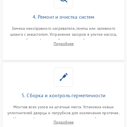
4. Ремонт и очистка систем
Замена неисправного нагревателя, помпы или заливного
шланга с аквастопом. Устранение засоров в улитке насоса,
патрубках и фильтрах. Компонентный ремонт платы
Подробнее
управления, восстановление поврежденной проводки.
5. Сборка и контроль герметичности
Монтаж всех узлов на штатные места. Установка новых
уплотнителей дверцы и патрубков для исключения протечек.
Надежная фиксация хомутов гидравлической системы,
Подробнее
сборка корпуса и установка датчика поплавка.