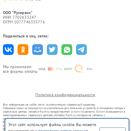
ООО "Русервис"
ИНН 7702633247
ОГРН 1077746335776
Поделиться в соц. сетях:
Мы принимаем
все формы оплаты
Политика конфиденциальности
Вся информация на сайте носит исключительно справочный характер.
Товарные знаки используются исключительно для описания устройств, в отношении которых
сервисные центры nzt.beko-fixim.ru предоставляют услуги по ремонту. Услуги оказываются в
неавторизованных сервисных центрах nzt.beko-fixim.ru, которые не связаны с
правообладателями товарных знаков или их официальными представителями.
Ремонт осуществляется для устройств, уже введенных в гражданский оборот в соответствии
Этот сайт использует файлы cookie. Вы можете
со статьей 1487 ГК РФ.
Использование товарных знаков не преследует цели индивидуализации услуг или введения
ознакомиться с
правилами использования