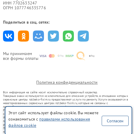
ИНН 7702633247
ОГРН 1077746335776
Поделиться в соц. сетях:
Мы принимаем
все формы оплаты
Политика конфиденциальности
Вся информация на сайте носит исключительно справочный характер.
Товарные знаки используются исключительно для описания устройств, в отношении которых
сервисные центры nzt.beko-fixim.ru предоставляют услуги по ремонту. Услуги оказываются в
неавторизованных сервисных центрах nzt.beko-fixim.ru, которые не связаны с
правообладателями товарных знаков или их официальными представителями.
Ремонт осуществляется для устройств, уже введенных в гражданский оборот в соответствии
Этот сайт использует файлы cookie. Вы можете
со статьей 1487 ГК РФ.
Использование товарных знаков не преследует цели индивидуализации услуг или введения
ознакомиться с
правилами использования
Согласен
потребителей в заблуждение, а служит для информирования о предоставляемых услугах по
ремонту техники указанных брендов.
файлов cookie
Представленная на сайте информация не является публичной офертой, определяемой
положениями Статьи 437(2) Гражданского кодекса РФ