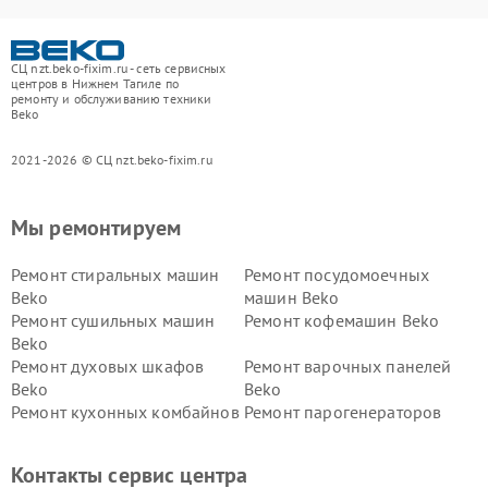
СЦ nzt.beko-fixim.ru - сеть сервисных
центров в Нижнем Тагиле по
ремонту и обслуживанию техники
Beko
2021-2026 © СЦ nzt.beko-fixim.ru
Мы ремонтируем
Ремонт стиральных машин
Ремонт посудомоечных
Beko
машин Beko
Ремонт сушильных машин
Ремонт кофемашин Beko
Beko
Ремонт духовых шкафов
Ремонт варочных панелей
Beko
Beko
Ремонт кухонных комбайнов
Ремонт парогенераторов
Beko
Beko
Ремонт блендеров Beko
Ремонт кофеварок Beko
Контакты сервис центра
Ремонт холодильников Beko
Ремонт морозильных камер