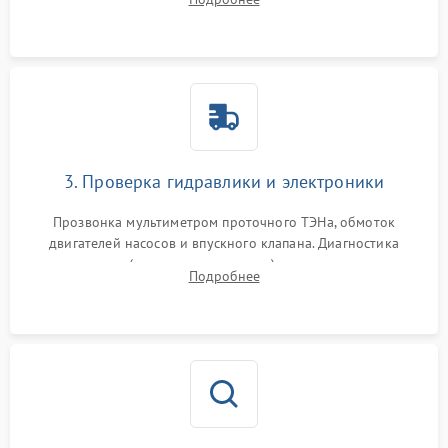
циркуляционному насосу, ТЭНу и сливной помпе.
3. Проверка гидравлики и электроники
Прозвонка мультиметром проточного ТЭНа, обмоток
двигателей насосов и впускного клапана. Диагностика
прессостата (датчика уровня воды), датчика мутности,
Подробнее
концевика дверцы и электронного модуля управления.