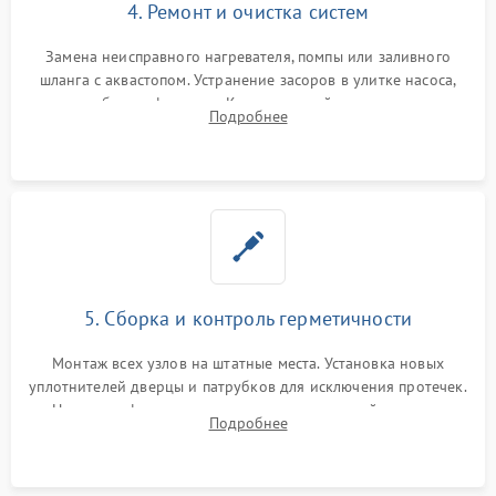
4. Ремонт и очистка систем
Замена неисправного нагревателя, помпы или заливного
шланга с аквастопом. Устранение засоров в улитке насоса,
патрубках и фильтрах. Компонентный ремонт платы
Подробнее
управления, восстановление поврежденной проводки.
5. Сборка и контроль герметичности
Монтаж всех узлов на штатные места. Установка новых
уплотнителей дверцы и патрубков для исключения протечек.
Надежная фиксация хомутов гидравлической системы,
Подробнее
сборка корпуса и установка датчика поплавка.