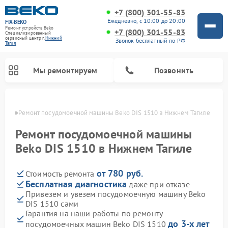
+7 (800) 301-55-83
Ежедневно, с 10:00 до 20:00
FIX-BEKO
Ремонт устройств Beko
+7 (800) 301-55-83
Специализированный
cервисный центр г.
Нижний
Звонок бесплатный по РФ
Тагил
Мы ремонтируем
Позвонить
агиле
Ремонт посудомоечной машины Beko DIS 1510 в Нижнем Тагиле
Ремонт посудомоечной машины
Beko DIS 1510 в Нижнем Тагиле
от 780 руб.
Стоимость ремонта
Бесплатная диагностика
даже при отказе
Привезем и увезем посудомоечную машину Beko
DIS 1510 сами
Ремонт стиральных машин Beko
Ремонт морозильных камер Beko
Ремонт вертикальных пылесосов Beko
Ремонт сушильных машин Beko
Ремонт кухонных комбайнов Beko
Ремонт микроволновых печей Beko
Гарантия на наши работы по ремонту
до 3-х лет
посудомоечных машин Beko DIS 1510