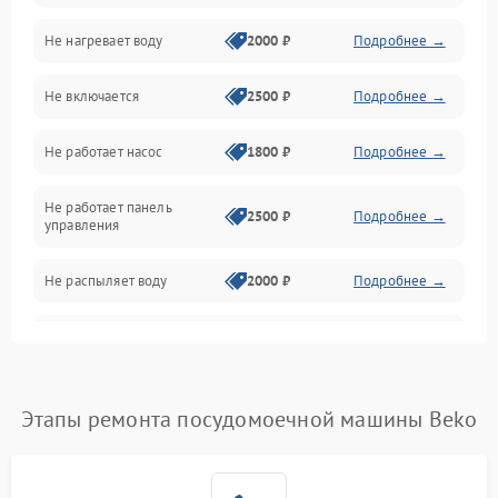
Не нагревает воду
2000 ₽
Подробнее →
Датчики
Не включается
2500 ₽
Подробнее →
Нагрев
Не работает насос
1800 ₽
Подробнее →
Вода
Не работает панель
Гигиена
2500 ₽
Подробнее →
управления
Программное обеспечение
Не распыляет воду
2000 ₽
Подробнее →
Не запускается цикл
1800 ₽
Подробнее →
стирки
Проблемы с набором
Этапы ремонта посудомоечной машины Beko
1800 ₽
Подробнее →
воды
Не работает сушилка
2100 ₽
Подробнее →