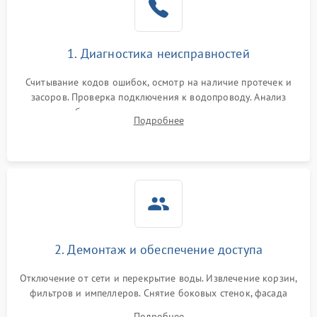
Сбои в работе таймера
1700 ₽
Подробнее →
1. Диагностика неисправностей
Проблемы с
2100 ₽
Подробнее →
циркуляционным насосом
Считывание кодов ошибок, осмотр на наличие протечек и
засоров. Проверка подключения к водопроводу. Анализ
жалоб на отсутствие слива, нагрева, вращения
Подробнее
разбрызгивателей или срабатывание системы защиты
аквастоп.
2. Демонтаж и обеспечение доступа
Отключение от сети и перекрытие воды. Извлечение корзин,
фильтров и импеллеров. Снятие боковых стенок, фасада
дверцы или нижнего поддона для прямого доступа к
Подробнее