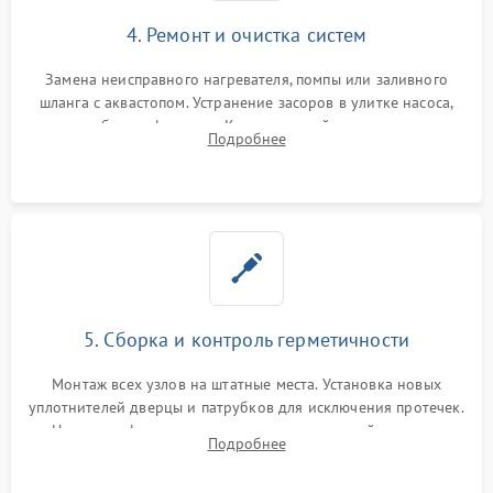
4. Ремонт и очистка систем
Замена неисправного нагревателя, помпы или заливного
шланга с аквастопом. Устранение засоров в улитке насоса,
патрубках и фильтрах. Компонентный ремонт платы
Подробнее
управления, восстановление поврежденной проводки.
5. Сборка и контроль герметичности
Монтаж всех узлов на штатные места. Установка новых
уплотнителей дверцы и патрубков для исключения протечек.
Надежная фиксация хомутов гидравлической системы,
Подробнее
сборка корпуса и установка датчика поплавка.