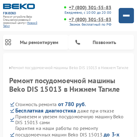
+7 (800) 301-55-83
Ежедневно, с 10:00 до 20:00
FIX-BEKO
Ремонт устройств Beko
+7 (800) 301-55-83
Специализированный
cервисный центр г.
Нижний
Звонок бесплатный по РФ
Тагил
Мы ремонтируем
Позвонить
агиле
Ремонт посудомоечной машины Beko DIS 15013 в Нижнем Тагиле
Ремонт посудомоечной машины
Beko DIS 15013 в Нижнем Тагиле
от 780 руб.
Стоимость ремонта
Бесплатная диагностика
даже при отказе
Привезем и увезем посудомоечную машину Beko
DIS 15013 сами
Ремонт стиральных машин Beko
Ремонт морозильных камер Beko
Ремонт вертикальных пылесосов Beko
Ремонт сушильных машин Beko
Ремонт кухонных комбайнов Beko
Ремонт микроволновых печей Beko
Гарантия на наши работы по ремонту
до 3-х
посудомоечных машин Beko DIS 15013