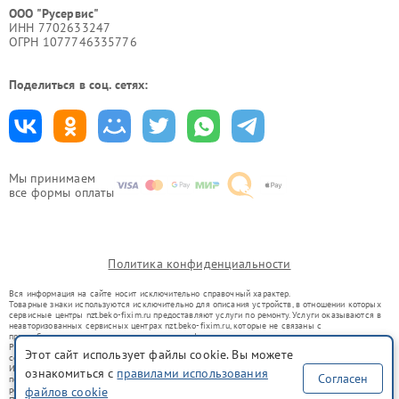
ООО "Русервис"
ИНН 7702633247
ОГРН 1077746335776
Поделиться в соц. сетях:
Мы принимаем
все формы оплаты
Политика конфиденциальности
Вся информация на сайте носит исключительно справочный характер.
Товарные знаки используются исключительно для описания устройств, в отношении которых
сервисные центры nzt.beko-fixim.ru предоставляют услуги по ремонту. Услуги оказываются в
неавторизованных сервисных центрах nzt.beko-fixim.ru, которые не связаны с
правообладателями товарных знаков или их официальными представителями.
Ремонт осуществляется для устройств, уже введенных в гражданский оборот в соответствии
Этот сайт использует файлы cookie. Вы можете
со статьей 1487 ГК РФ.
Использование товарных знаков не преследует цели индивидуализации услуг или введения
ознакомиться с
правилами использования
Согласен
потребителей в заблуждение, а служит для информирования о предоставляемых услугах по
ремонту техники указанных брендов.
файлов cookie