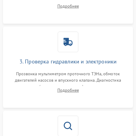
дверцы или нижнего поддона для прямого доступа к
Подробнее
циркуляционному насосу, ТЭНу и сливной помпе.
3. Проверка гидравлики и электроники
Прозвонка мультиметром проточного ТЭНа, обмоток
двигателей насосов и впускного клапана. Диагностика
прессостата (датчика уровня воды), датчика мутности,
Подробнее
концевика дверцы и электронного модуля управления.