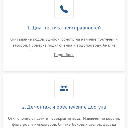
Не работает сушилка
2100 ₽
Подробнее →
Сбои в работе таймера
1700 ₽
Подробнее →
1. Диагностика неисправностей
Проблемы с
2100 ₽
Подробнее →
циркуляционным насосом
Считывание кодов ошибок, осмотр на наличие протечек и
засоров. Проверка подключения к водопроводу. Анализ
жалоб на отсутствие слива, нагрева, вращения
Подробнее
разбрызгивателей или срабатывание системы защиты
аквастоп.
2. Демонтаж и обеспечение доступа
Отключение от сети и перекрытие воды. Извлечение корзин,
фильтров и импеллеров. Снятие боковых стенок, фасада