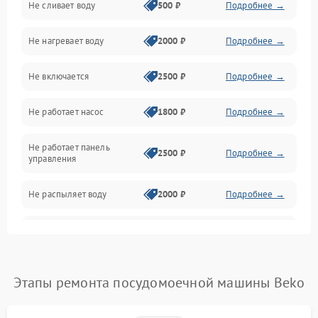
Не сливает воду
500 ₽
Подробнее →
Электропитание
Не нагревает воду
2000 ₽
Подробнее →
Датчики
Не включается
2500 ₽
Подробнее →
Нагрев
Не работает насос
1800 ₽
Подробнее →
Вода
Не работает панель
Гигиена
2500 ₽
Подробнее →
управления
Программное обеспечение
Не распыляет воду
2000 ₽
Подробнее →
Не запускается цикл
1800 ₽
Подробнее →
стирки
Проблемы с набором
Этапы ремонта посудомоечной машины Beko
1800 ₽
Подробнее →
воды