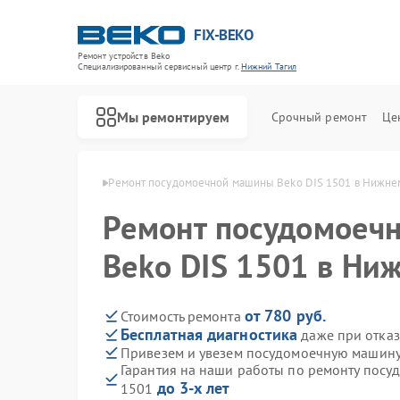
FIX-BEKO
Ремонт устройств Beko
Специализированный cервисный центр г.
Нижний Тагил
Мы ремонтируем
Срочный ремонт
Це
ko в Нижнем Тагиле
Ремонт посудомоечной машины Beko DIS 1501 в Нижне
Ремонт посудомоеч
Beko DIS 1501 в Ни
от 780 руб.
Стоимость ремонта
Бесплатная диагностика
даже при отказ
Привезем и увезем посудомоечную машину
Гарантия на наши работы по ремонту посу
до 3-х лет
1501
Ремонт стиральных машин Beko
Ремонт сушильных машин Beko
Ремонт духовых шкафов Beko
Ремонт варочных панелей Beko
Ремонт кухонных комбайнов Beko
Ремонт парогенераторов Beko
Ремонт морозильных камер Beko
Ремонт вертикальных пылесосов Beko
Ремонт водонагревателей Beko
Ремонт микроволновых печей Beko