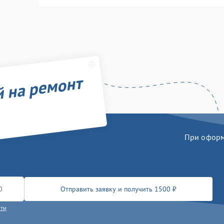
й на ремонт
При оформл
Отправить заявку и получить 1500 ₽
сти