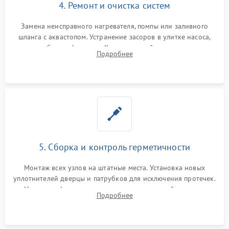
4. Ремонт и очистка систем
Замена неисправного нагревателя, помпы или заливного
шланга с аквастопом. Устранение засоров в улитке насоса,
патрубках и фильтрах. Компонентный ремонт платы
Подробнее
управления, восстановление поврежденной проводки.
5. Сборка и контроль герметичности
Монтаж всех узлов на штатные места. Установка новых
уплотнителей дверцы и патрубков для исключения протечек.
Надежная фиксация хомутов гидравлической системы,
Подробнее
сборка корпуса и установка датчика поплавка.