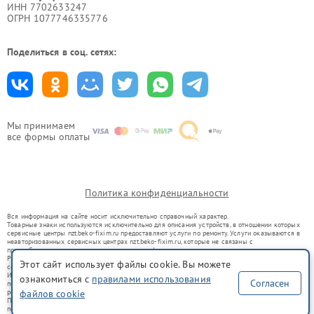
ИНН 7702633247
ОГРН 1077746335776
Поделиться в соц. сетях:
Мы принимаем
все формы оплаты
Политика конфиденциальности
Вся информация на сайте носит исключительно справочный характер.
Товарные знаки используются исключительно для описания устройств, в отношении которых
сервисные центры nzt.beko-fixim.ru предоставляют услуги по ремонту. Услуги оказываются в
неавторизованных сервисных центрах nzt.beko-fixim.ru, которые не связаны с
правообладателями товарных знаков или их официальными представителями.
Ремонт осуществляется для устройств, уже введенных в гражданский оборот в соответствии
Этот сайт использует файлы cookie. Вы можете
со статьей 1487 ГК РФ.
Использование товарных знаков не преследует цели индивидуализации услуг или введения
ознакомиться с
правилами использования
Согласен
потребителей в заблуждение, а служит для информирования о предоставляемых услугах по
ремонту техники указанных брендов.
файлов cookie
Представленная на сайте информация не является публичной офертой, определяемой
положениями Статьи 437(2) Гражданского кодекса РФ