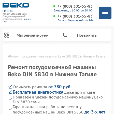
+7 (800) 301-55-83
Ежедневно, с 10:00 до 20:00
FIX-BEKO
Ремонт устройств Beko
+7 (800) 301-55-83
Специализированный
cервисный центр г.
Нижний
Звонок бесплатный по РФ
Тагил
Мы ремонтируем
Позвонить
агиле
Ремонт посудомоечной машины Beko DIN 5830 в Нижнем Тагиле
Ремонт посудомоечной машины
Beko DIN 5830 в Нижнем Тагиле
от 780 руб.
Стоимость ремонта
Бесплатная диагностика
даже при отказе
Привезем и увезем посудомоечную машину Beko
DIN 5830 сами
Ремонт стиральных машин Beko
Ремонт морозильных камер Beko
Ремонт вертикальных пылесосов Beko
Ремонт сушильных машин Beko
Ремонт кухонных комбайнов Beko
Ремонт микроволновых печей Beko
Гарантия на наши работы по ремонту
до 3-х лет
посудомоечных машин Beko DIN 5830