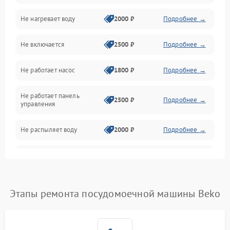
Не нагревает воду
2000 ₽
Подробнее →
Датчики
Не включается
2500 ₽
Подробнее →
Нагрев
Не работает насос
1800 ₽
Подробнее →
Вода
Не работает панель
Гигиена
2500 ₽
Подробнее →
управления
Программное обеспечение
Не распыляет воду
2000 ₽
Подробнее →
Не запускается цикл
1800 ₽
Подробнее →
стирки
Проблемы с набором
Этапы ремонта посудомоечной машины Beko
1800 ₽
Подробнее →
воды
Не работает сушилка
2100 ₽
Подробнее →