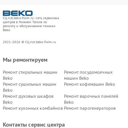
СЦ nzt.beko-fixim.ru - сеть сервисных
центров в Нижнем Тагиле по
ремонту и обслуживанию техники
Beko
2021-2026 © СЦ nzt.beko-fixim.ru
Мы ремонтируем
Ремонт стиральных машин
Ремонт посудомоечных
Beko
машин Beko
Ремонт сушильных машин
Ремонт кофемашин Beko
Beko
Ремонт духовых шкафов
Ремонт варочных панелей
Beko
Beko
Ремонт кухонных комбайнов
Ремонт парогенераторов
Beko
Beko
Ремонт блендеров Beko
Ремонт кофеварок Beko
Контакты сервис центра
Ремонт холодильников Beko
Ремонт морозильных камер