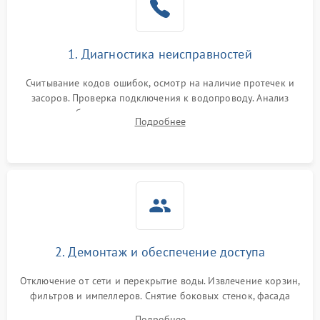
Сбои в работе таймера
1700 ₽
Подробнее →
1. Диагностика неисправностей
Проблемы с
2100 ₽
Подробнее →
циркуляционным насосом
Считывание кодов ошибок, осмотр на наличие протечек и
засоров. Проверка подключения к водопроводу. Анализ
жалоб на отсутствие слива, нагрева, вращения
Подробнее
разбрызгивателей или срабатывание системы защиты
аквастоп.
2. Демонтаж и обеспечение доступа
Отключение от сети и перекрытие воды. Извлечение корзин,
фильтров и импеллеров. Снятие боковых стенок, фасада
дверцы или нижнего поддона для прямого доступа к
Подробнее