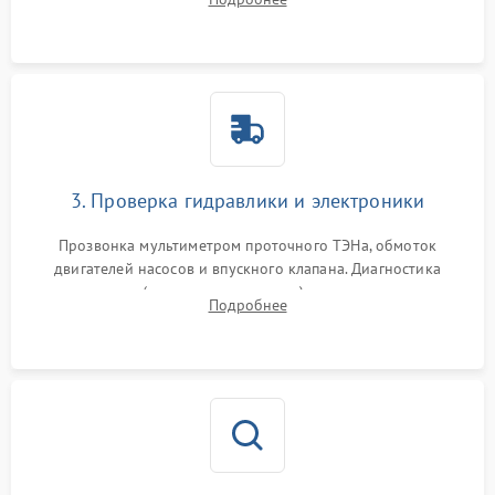
циркуляционному насосу, ТЭНу и сливной помпе.
3. Проверка гидравлики и электроники
Прозвонка мультиметром проточного ТЭНа, обмоток
двигателей насосов и впускного клапана. Диагностика
прессостата (датчика уровня воды), датчика мутности,
Подробнее
концевика дверцы и электронного модуля управления.