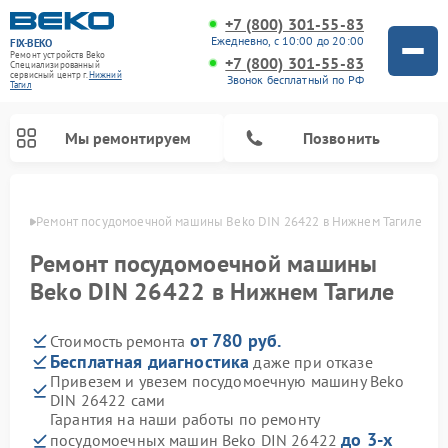
+7 (800) 301-55-83
Ежедневно, с 10:00 до 20:00
FIX-BEKO
Ремонт устройств Beko
+7 (800) 301-55-83
Специализированный
cервисный центр г.
Нижний
Звонок бесплатный по РФ
Тагил
Мы ремонтируем
Позвонить
агиле
Ремонт посудомоечной машины Beko DIN 26422 в Нижнем Тагиле
Ремонт посудомоечной машины
Beko DIN 26422 в Нижнем Тагиле
от 780 руб.
Стоимость ремонта
Бесплатная диагностика
даже при отказе
Привезем и увезем посудомоечную машину Beko
DIN 26422 сами
Ремонт стиральных машин Beko
Ремонт морозильных камер Beko
Ремонт вертикальных пылесосов Beko
Ремонт сушильных машин Beko
Ремонт кухонных комбайнов Beko
Ремонт микроволновых печей Beko
Гарантия на наши работы по ремонту
до 3-х
посудомоечных машин Beko DIN 26422