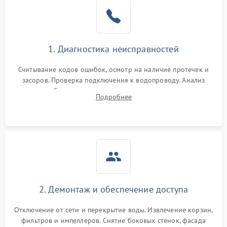
Не работает сушилка
2100 ₽
Подробнее →
Сбои в работе таймера
1700 ₽
Подробнее →
1. Диагностика неисправностей
Проблемы с
2100 ₽
Подробнее →
циркуляционным насосом
Считывание кодов ошибок, осмотр на наличие протечек и
засоров. Проверка подключения к водопроводу. Анализ
жалоб на отсутствие слива, нагрева, вращения
Подробнее
разбрызгивателей или срабатывание системы защиты
аквастоп.
2. Демонтаж и обеспечение доступа
Отключение от сети и перекрытие воды. Извлечение корзин,
фильтров и импеллеров. Снятие боковых стенок, фасада