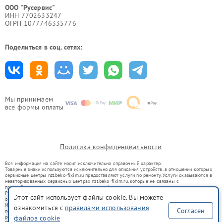
ООО "Русервис"
ИНН 7702633247
ОГРН 1077746335776
Поделиться в соц. сетях:
Мы принимаем
все формы оплаты
Политика конфиденциальности
Вся информация на сайте носит исключительно справочный характер.
Товарные знаки используются исключительно для описания устройств, в отношении которых
сервисные центры nzt.beko-fixim.ru предоставляют услуги по ремонту. Услуги оказываются в
неавторизованных сервисных центрах nzt.beko-fixim.ru, которые не связаны с
правообладателями товарных знаков или их официальными представителями.
Ремонт осуществляется для устройств, уже введенных в гражданский оборот в соответствии
Этот сайт использует файлы cookie. Вы можете
со статьей 1487 ГК РФ.
Использование товарных знаков не преследует цели индивидуализации услуг или введения
ознакомиться с
правилами использования
Согласен
потребителей в заблуждение, а служит для информирования о предоставляемых услугах по
ремонту техники указанных брендов.
файлов cookie