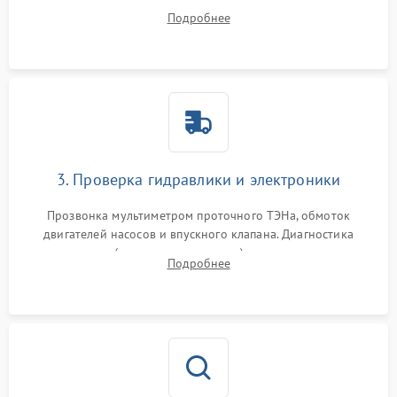
дверцы или нижнего поддона для прямого доступа к
Подробнее
циркуляционному насосу, ТЭНу и сливной помпе.
3. Проверка гидравлики и электроники
Прозвонка мультиметром проточного ТЭНа, обмоток
двигателей насосов и впускного клапана. Диагностика
прессостата (датчика уровня воды), датчика мутности,
Подробнее
концевика дверцы и электронного модуля управления.