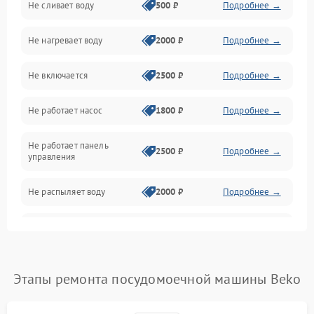
Не сливает воду
500 ₽
Подробнее →
Электропитание
Не нагревает воду
2000 ₽
Подробнее →
Датчики
Не включается
2500 ₽
Подробнее →
Нагрев
Не работает насос
1800 ₽
Подробнее →
Вода
Не работает панель
Гигиена
2500 ₽
Подробнее →
управления
Программное обеспечение
Не распыляет воду
2000 ₽
Подробнее →
Не запускается цикл
1800 ₽
Подробнее →
стирки
Проблемы с набором
Этапы ремонта посудомоечной машины Beko
1800 ₽
Подробнее →
воды