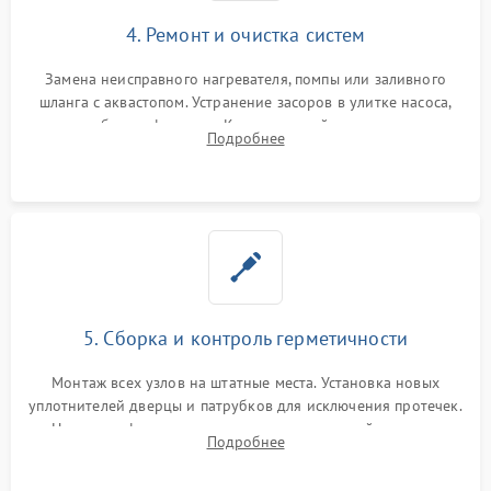
4. Ремонт и очистка систем
Замена неисправного нагревателя, помпы или заливного
шланга с аквастопом. Устранение засоров в улитке насоса,
патрубках и фильтрах. Компонентный ремонт платы
Подробнее
управления, восстановление поврежденной проводки.
5. Сборка и контроль герметичности
Монтаж всех узлов на штатные места. Установка новых
уплотнителей дверцы и патрубков для исключения протечек.
Надежная фиксация хомутов гидравлической системы,
Подробнее
сборка корпуса и установка датчика поплавка.