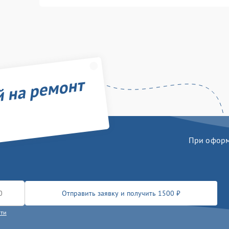
й на ремонт
При оформл
Отправить заявку и получить 1500 ₽
сти