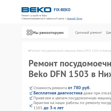
FIX-BEKO
Ремонт устройств Beko
Специализированный cервисный центр г.
Нижний Тагил
Мы ремонтируем
Срочный ремонт
Це
ko в Нижнем Тагиле
Ремонт посудомоечной машины Beko DFN 1503 в Нижне
Ремонт посудомоеч
Beko DFN 1503 в Ни
от 780 руб.
Стоимость ремонта
Бесплатная диагностика
даже при отказ
Привезем и увезем посудомоечную машину
Гарантия на наши работы по ремонту пос
до 3-х лет
1503
Ремонт стиральных машин Beko
Ремонт сушильных машин Beko
Ремонт духовых шкафов Beko
Ремонт варочных панелей Beko
Ремонт кухонных комбайнов Beko
Ремонт парогенераторов Beko
Ремонт морозильных камер Beko
Ремонт вертикальных пылесосов Beko
Ремонт водонагревателей Beko
Ремонт микроволновых печей Beko