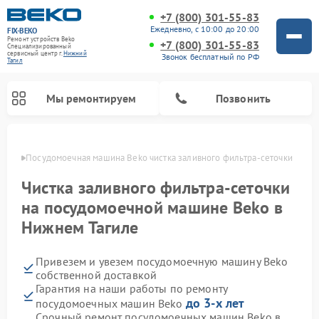
+7 (800) 301-55-83
Ежедневно, с 10:00 до 20:00
FIX-BEKO
Ремонт устройств Beko
+7 (800) 301-55-83
Специализированный
cервисный центр г.
Нижний
Звонок бесплатный по РФ
Тагил
Мы ремонтируем
Позвонить
агиле
Посудомоечная машина Beko чистка заливного фильтра-сеточки
Чистка заливного фильтра-сеточки
на посудомоечной машине Beko в
Нижнем Тагиле
Привезем и увезем посудомоечную машину Beko
собственной доставкой
Гарантия на наши работы по ремонту
Ремонт стиральных машин Beko
Ремонт морозильных камер Beko
Ремонт вертикальных пылесосов Beko
Ремонт сушильных машин Beko
Ремонт кухонных комбайнов Beko
Ремонт микроволновых печей Beko
до 3-х лет
посудомоечных машин Beko
Срочный ремонт посудомоечных машин Beko в