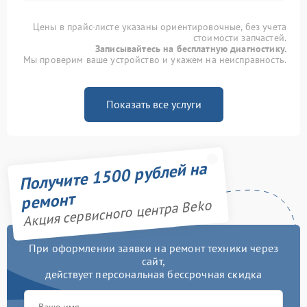
Цены в прайс-листе указаны ориентировочные, без учета
стоимости запчастей.
Записывайтесь на бесплатную диагностику.
Мы проверим ваше устройство и укажем на неисправность.
Показать все услуги
Получите 1500 рублей на
ремонт
Акция сервисного центра Beko
При оформлении заявки на ремонт техники через
сайт,
действует персональная бессрочная скидка