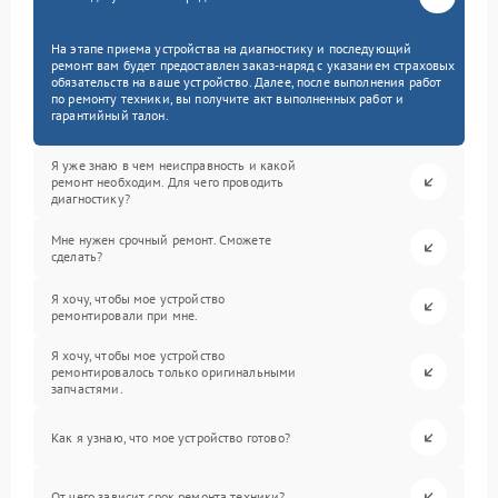
На этапе приема устройства на диагностику и последующий
ремонт вам будет предоставлен заказ-наряд с указанием страховых
обязательств на ваше устройство. Далее, после выполнения работ
по ремонту техники, вы получите акт выполненных работ и
гарантийный талон.
Я уже знаю в чем неисправность и какой
ремонт необходим. Для чего проводить
диагностику?
Мне нужен срочный ремонт. Сможете
сделать?
Я хочу, чтобы мое устройство
ремонтировали при мне.
Я хочу, чтобы мое устройство
ремонтировалось только оригинальными
запчастями.
Как я узнаю, что мое устройство готово?
От чего зависит срок ремонта техники?