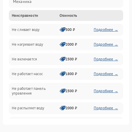
Механика
Неисправности
Стоимость
Управление
Не сливает воду
500 ₽
Подробнее →
Электропитание
Не нагревает воду
2000 ₽
Подробнее →
Датчики
Не включается
2500 ₽
Подробнее →
Нагрев
Не работает насос
1800 ₽
Подробнее →
Вода
Не работает панель
Гигиена
2500 ₽
Подробнее →
управления
Программное обеспечение
Не распыляет воду
2000 ₽
Подробнее →
Не запускается цикл
1800 ₽
Подробнее →
стирки