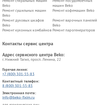
Ремонт стиральных машин
Ремонт посудомоечных
Beko
машин Beko
Ремонт сушильных машин
Ремонт кофемашин Beko
Beko
Ремонт духовых шкафов
Ремонт варочных панелей
Beko
Beko
Ремонт кухонных комбайнов
Ремонт парогенераторов
Beko
Beko
Ремонт блендеров Beko
Ремонт кофеварок Beko
Контакты сервис центра
Ремонт холодильников Beko
Ремонт морозильных камер
Beko
Адрес сервисного центра Beko:
г. Нижний Тагил, просп. Ленина, 22
Горячая линия:
+7 (800) 301-55-83
Контактный телефон:
8 (800) 301-55-83
Электронная почта:
info@beko-fixim.ru
для юридических лиц