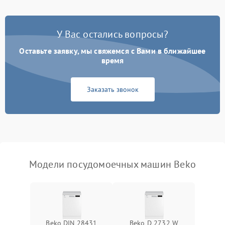
Проблемы с набором
1800 ₽
Подробнее →
воды
У Вас остались вопросы?
Оставьте заявку, мы свяжемся с Вами в ближайшее
Не работает сушилка
2100 ₽
Подробнее →
время
Сбои в работе таймера
1700 ₽
Подробнее →
Заказать звонок
Проблемы с
2100 ₽
Подробнее →
циркуляционным насосом
Модели посудомоечных машин Beko
Beko DIN 28431
Beko D 2732 W