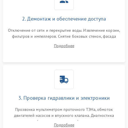
2. Демонтаж и обеспечение доступа
Отключение от сети и перекрытие воды. Извлечение корзин,
фильтров и импеллеров. Снятие боковых стенок, фасада
дверцы или нижнего поддона для прямого доступа к
Подробнее
циркуляционному насосу, ТЭНу и сливной помпе.
3. Проверка гидравлики и электроники
Прозвонка мультиметром проточного ТЭНа, обмоток
двигателей насосов и впускного клапана. Диагностика
прессостата (датчика уровня воды), датчика мутности,
Подробнее
концевика дверцы и электронного модуля управления.