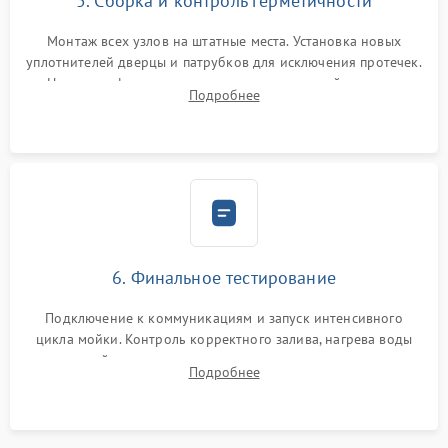
5. Сборка и контроль герметичности
Монтаж всех узлов на штатные места. Установка новых
уплотнителей дверцы и патрубков для исключения протечек.
Надежная фиксация хомутов гидравлической системы,
Подробнее
сборка корпуса и установка датчика поплавка.
6. Финальное тестирование
Подключение к коммуникациям и запуск интенсивного
цикла мойки. Контроль корректного залива, нагрева воды
до нужной температуры, отсутствия посторонних шумов,
Подробнее
штатного слива и абсолютной сухости в поддоне.