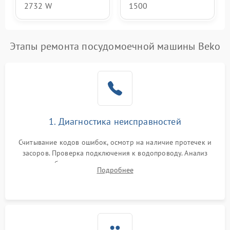
2732 W
1500
Этапы ремонта посудомоечной машины Beko
1. Диагностика неисправностей
Считывание кодов ошибок, осмотр на наличие протечек и
засоров. Проверка подключения к водопроводу. Анализ
жалоб на отсутствие слива, нагрева, вращения
Подробнее
разбрызгивателей или срабатывание системы защиты
аквастоп.