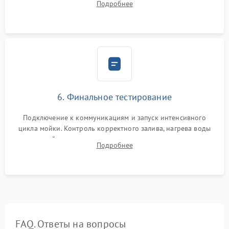
Подробнее
сборка корпуса и установка датчика поплавка.
6. Финальное тестирование
Подключение к коммуникациям и запуск интенсивного
цикла мойки. Контроль корректного залива, нагрева воды
до нужной температуры, отсутствия посторонних шумов,
Подробнее
штатного слива и абсолютной сухости в поддоне.
FAQ. Ответы на вопросы