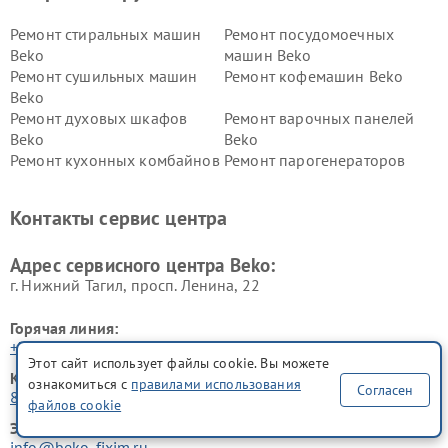
Ремонт стиральных машин
Ремонт посудомоечных
Beko
машин Beko
Ремонт сушильных машин
Ремонт кофемашин Beko
Beko
Ремонт духовых шкафов
Ремонт варочных панелей
Beko
Beko
Ремонт кухонных комбайнов
Ремонт парогенераторов
Beko
Beko
Ремонт блендеров Beko
Ремонт кофеварок Beko
Контакты сервис центра
Ремонт холодильников Beko
Ремонт морозильных камер
Beko
Адрес сервисного центра Beko:
г. Нижний Тагил, просп. Ленина, 22
Горячая линия:
+7 (800) 301-55-83
Этот сайт использует файлы cookie. Вы можете
Контактный телефон:
ознакомиться с
правилами использования
Согласен
8 (800) 301-55-83
файлов cookie
Электронная почта:
info@beko-fixim.ru