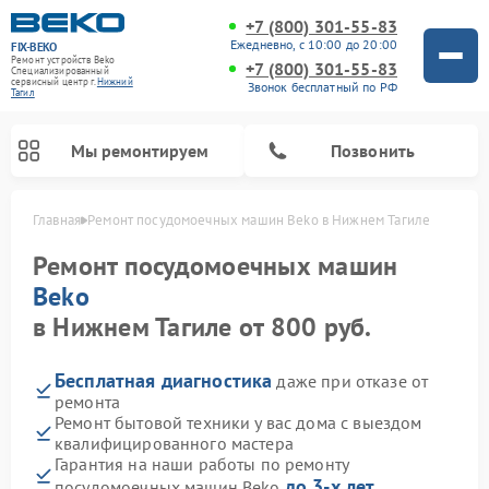
+7 (800) 301-55-83
Ежедневно, с 10:00 до 20:00
FIX-BEKO
Ремонт устройств Beko
+7 (800) 301-55-83
Специализированный
cервисный центр г.
Нижний
Звонок бесплатный по РФ
Тагил
Мы ремонтируем
Позвонить
Главная
Ремонт посудомоечных машин Beko в Нижнем Тагиле
Ремонт посудомоечных машин
Beko
в Нижнем Тагиле от 800 руб.
Бесплатная диагностика
даже при отказе от
ремонта
Ремонт бытовой техники у вас дома с выездом
квалифицированного мастера
Ремонт стиральных машин Beko
Ремонт морозильных камер Beko
Ремонт вертикальных пылесосов Beko
Ремонт сушильных машин Beko
Ремонт кухонных комбайнов Beko
Ремонт микроволновых печей Beko
Гарантия на наши работы по ремонту
до 3-х лет
посудомоечных машин Beko