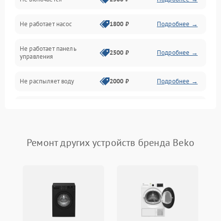
Нагрев
Не работает насос
1800 ₽
Подробнее →
Вода
Не работает панель
Гигиена
2500 ₽
Подробнее →
управления
Программное обеспечение
Не распыляет воду
2000 ₽
Подробнее →
Не запускается цикл
1800 ₽
Подробнее →
стирки
Проблемы с набором
Ремонт других устройств бренда Beko
1800 ₽
Подробнее →
воды
Не работает сушилка
2100 ₽
Подробнее →
Сбои в работе таймера
1700 ₽
Подробнее →
Проблемы с