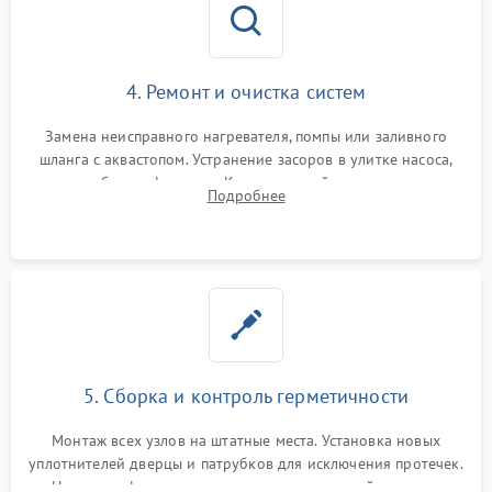
4. Ремонт и очистка систем
Замена неисправного нагревателя, помпы или заливного
шланга с аквастопом. Устранение засоров в улитке насоса,
патрубках и фильтрах. Компонентный ремонт платы
Подробнее
управления, восстановление поврежденной проводки.
5. Сборка и контроль герметичности
Монтаж всех узлов на штатные места. Установка новых
уплотнителей дверцы и патрубков для исключения протечек.
Надежная фиксация хомутов гидравлической системы,