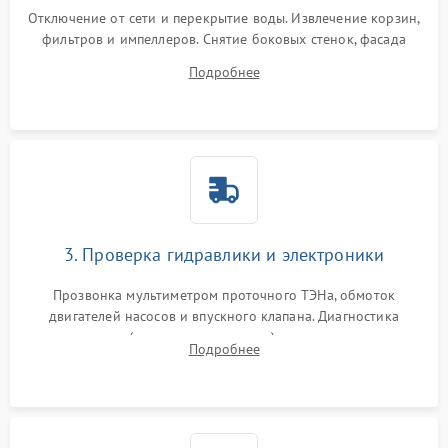
Отключение от сети и перекрытие воды. Извлечение корзин,
фильтров и импеллеров. Снятие боковых стенок, фасада
дверцы или нижнего поддона для прямого доступа к
Подробнее
циркуляционному насосу, ТЭНу и сливной помпе.
3. Проверка гидравлики и электроники
Прозвонка мультиметром проточного ТЭНа, обмоток
двигателей насосов и впускного клапана. Диагностика
прессостата (датчика уровня воды), датчика мутности,
Подробнее
концевика дверцы и электронного модуля управления.