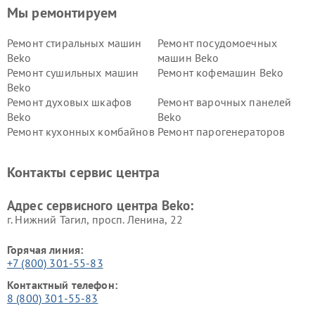
Мы ремонтируем
Ремонт стиральных машин
Ремонт посудомоечных
Beko
машин Beko
Ремонт сушильных машин
Ремонт кофемашин Beko
Beko
Ремонт духовых шкафов
Ремонт варочных панелей
Beko
Beko
Ремонт кухонных комбайнов
Ремонт парогенераторов
Beko
Beko
Ремонт блендеров Beko
Ремонт кофеварок Beko
Контакты сервис центра
Ремонт холодильников Beko
Ремонт морозильных камер
Beko
Адрес сервисного центра Beko:
г. Нижний Тагил, просп. Ленина, 22
Горячая линия:
+7 (800) 301-55-83
Контактный телефон:
8 (800) 301-55-83