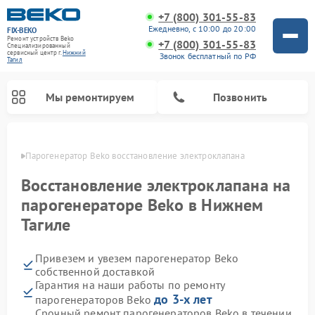
+7 (800) 301-55-83
Ежедневно, с 10:00 до 20:00
FIX-BEKO
Ремонт устройств Beko
+7 (800) 301-55-83
Специализированный
cервисный центр г.
Нижний
Звонок бесплатный по РФ
Тагил
Мы ремонтируем
Позвонить
агиле
Парогенератор Beko восстановление электроклапана
Восстановление электроклапана на
парогенераторе Beko в Нижнем
Тагиле
Привезем и увезем парогенератор Beko
собственной доставкой
Гарантия на наши работы по ремонту
Ремонт стиральных машин Beko
Ремонт сушильных машин Beko
Ремонт кухонных комбайнов Beko
Ремонт морозильных камер Beko
Ремонт вертикальных пылесосов Beko
Ремонт посудомоечных машин Beko
Ремонт микроволновых печей Beko
до 3-х лет
парогенераторов Beko
Срочный ремонт парогенераторов Beko в течении