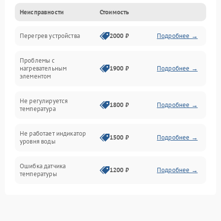
Неисправности
Стоимость
Парообразование
Перегрев устройства
2000 ₽
Подробнее →
Герметичность
Проблемы с
Механика
нагревательным
1900 ₽
Подробнее →
элементом
Не регулируется
1800 ₽
Подробнее →
температура
Не работает индикатор
1500 ₽
Подробнее →
уровня воды
Ошибка датчика
1200 ₽
Подробнее →
температуры
Не работает индикатор
1000 ₽
Подробнее →