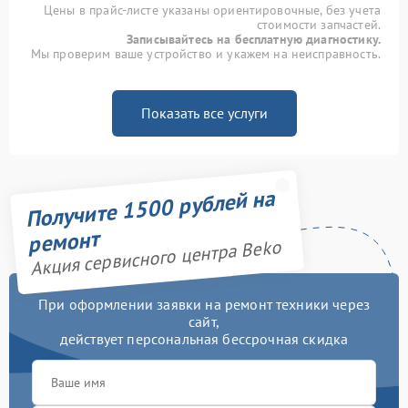
Цены в прайс-листе указаны ориентировочные, без учета
стоимости запчастей.
Записывайтесь на бесплатную диагностику.
Мы проверим ваше устройство и укажем на неисправность.
Показать все услуги
Получите 1500 рублей на
ремонт
Акция сервисного центра Beko
При оформлении заявки на ремонт техники через
сайт,
действует персональная бессрочная скидка