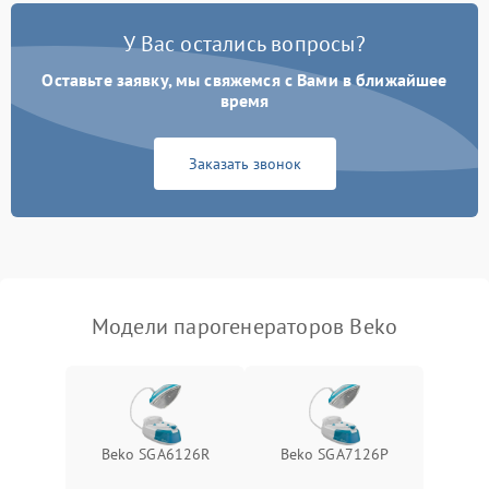
Ошибка платы управления
1500 ₽
Подробнее →
У Вас остались вопросы?
Сбой режима работы
1200 ₽
Подробнее →
Оставьте заявку, мы свяжемся с Вами в ближайшее
время
Не сохраняет настройки
1200 ₽
Подробнее →
Заказать звонок
Не включается
1500 ₽
Подробнее →
Не подает пар
1800 ₽
Подробнее →
Модели парогенераторов Beko
Beko SGA6126R
Beko SGA7126P