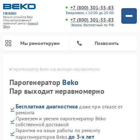
+7 (800) 301-55-83
Ежедневно, с 10:00 до 20:00
FIX-BEKO
Ремонт устройств Beko
+7 (800) 301-55-83
Специализированный
cервисный центр г.
Нижний
Звонок бесплатный по РФ
Тагил
Мы ремонтируем
Позвонить
агиле
Парогенератор Beko пар выходит неравномерно
Парогенератор
Beko
Пар выходит неравномерно
Бесплатная диагностика
даже при отказе от
ремонта
Привезем и увезем парогенератор Beko
собственной доставкой
Ремонт стиральных машин Beko
Ремонт сушильных машин Beko
Ремонт кухонных комбайнов Beko
Ремонт морозильных камер Beko
Ремонт вертикальных пылесосов Beko
Ремонт посудомоечных машин Beko
Ремонт микроволновых печей Beko
Гарантия на наши работы по ремонту
до 3-х лет
парогенераторов Beko