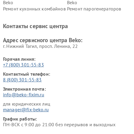
Beko
Beko
Ремонт кухонных комбайнов
Ремонт парогенераторов
Beko
Beko
Ремонт блендеров Beko
Ремонт кофеварок Beko
Контакты сервис центра
Ремонт холодильников Beko
Ремонт морозильных камер
Beko
Адрес сервисного центра Beko:
г. Нижний Тагил, просп. Ленина, 22
Горячая линия:
+7 (800) 301-55-83
Контактный телефон:
8 (800) 301-55-83
Электронная почта:
info@beko-fixim.ru
для юридических лиц
manager@fix-beko.ru
График работы:
ПН-ВСК с 9:00 до 21:00 без перерывов и выходных