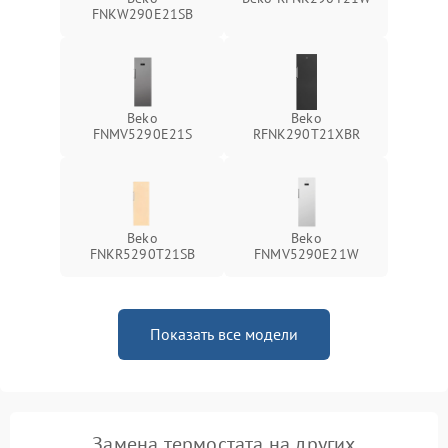
FNKW290E21SB
Beko
Beko
FNMV5290E21S
RFNK290T21XBR
Beko
Beko
FNKR5290T21SB
FNMV5290E21W
Показать все модели
Замена термостата на других