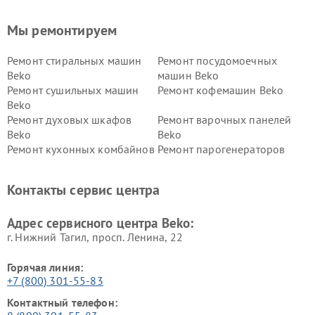
Мы ремонтируем
Ремонт стиральных машин
Ремонт посудомоечных
Beko
машин Beko
Ремонт сушильных машин
Ремонт кофемашин Beko
Beko
Ремонт духовых шкафов
Ремонт варочных панелей
Beko
Beko
Ремонт кухонных комбайнов
Ремонт парогенераторов
Beko
Beko
Ремонт блендеров Beko
Ремонт кофеварок Beko
Контакты сервис центра
Ремонт холодильников Beko
Ремонт морозильных камер
Beko
Адрес сервисного центра Beko:
г. Нижний Тагил, просп. Ленина, 22
Горячая линия:
+7 (800) 301-55-83
Контактный телефон: