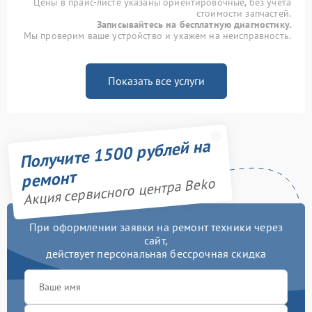
Цены в прайс-листе указаны ориентировочные, без учета
стоимости запчастей.
Записывайтесь на бесплатную диагностику.
Мы проверим ваше устройство и укажем на неисправность.
Показать все услуги
Получите 1500 рублей на
ремонт
Акция сервисного центра Beko
При оформлении заявки на ремонт техники через
сайт,
действует персональная бессрочная скидка