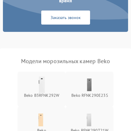
время
Заказать звонок
Модели морозильных камер Beko
Beko B3RFNK292W
Beko RFNK290E23S
Beko
Beko RFNK290T21W