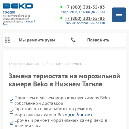
+7 (800) 301-55-83
Ежедневно, с 10:00 до 20:00
FIX-BEKO
Ремонт устройств Beko
+7 (800) 301-55-83
Специализированный
cервисный центр г.
Нижний
Звонок бесплатный по РФ
Тагил
Мы ремонтируем
Позвонить
агиле
Морозильная камера Beko замена термостата
Замена термостата на морозильной
камере Beko в Нижнем Тагиле
Привезем и увезем морозильную камеру Beko
собственной доставкой
Гарантия на наши работы по ремонту
до 3-х лет
морозильных камер Beko
Ремонт стиральных машин Beko
Ремонт сушильных машин Beko
Ремонт кухонных комбайнов Beko
Ремонт вертикальных пылесосов Beko
Ремонт посудомоечных машин Beko
Ремонт микроволновых печей Beko
Срочный ремонт морозильных камер Beko в
течении часа