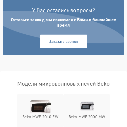
Появление запаха гари
2400 ₽
Подробнее →
У Вас остались вопросы?
Проблемы с вентилятором
2000 ₽
Подробнее →
Оставьте заявку, мы свяжемся с Вами в ближайшее
время
Поломка системы
2200 ₽
Подробнее →
охлаждения
Заказать звонок
Не работают сенсорные
2400 ₽
Подробнее →
кнопки
Не горит подсветка
2000 ₽
Подробнее →
Сломался трансформатор
1000 ₽
Подробнее →
Модели микроволновых печей Beko
Beko MWF 2010 EW
Beko MWF 2000 MW