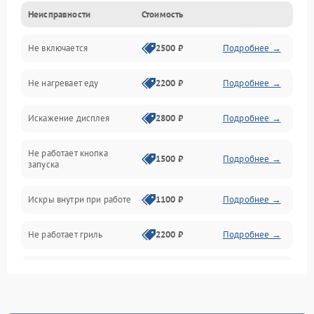
Неисправности
Стоимость
Дверца и корпус
Не включается
2500 ₽
Подробнее →
Механика и внутренние элементы
Не нагревает еду
2200 ₽
Подробнее →
Механические повреждения
Искажение дисплея
2800 ₽
Подробнее →
Питание и запуск
Не работает кнопка
Нагрев и приготовление
1500 ₽
Подробнее →
запуска
Программное обеспечение
Искры внутри при работе
1100 ₽
Подробнее →
Не работает гриль
2200 ₽
Подробнее →
Перегрев или отключение
2400 ₽
Подробнее →
во время работы