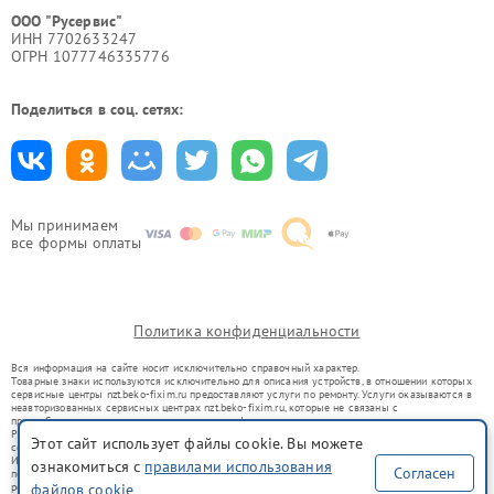
ООО "Русервис"
ИНН 7702633247
ОГРН 1077746335776
Поделиться в соц. сетях:
Мы принимаем
все формы оплаты
Политика конфиденциальности
Вся информация на сайте носит исключительно справочный характер.
Товарные знаки используются исключительно для описания устройств, в отношении которых
сервисные центры nzt.beko-fixim.ru предоставляют услуги по ремонту. Услуги оказываются в
неавторизованных сервисных центрах nzt.beko-fixim.ru, которые не связаны с
правообладателями товарных знаков или их официальными представителями.
Ремонт осуществляется для устройств, уже введенных в гражданский оборот в соответствии
Этот сайт использует файлы cookie. Вы можете
со статьей 1487 ГК РФ.
Использование товарных знаков не преследует цели индивидуализации услуг или введения
ознакомиться с
правилами использования
Согласен
потребителей в заблуждение, а служит для информирования о предоставляемых услугах по
ремонту техники указанных брендов.
файлов cookie