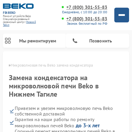
+7 (800) 301-55-83
Ежедневно, с 10:00 до 20:00
FIX-BEKO
Ремонт устройств Beko
+7 (800) 301-55-83
Специализированный
cервисный центр г.
Нижний
Звонок бесплатный по РФ
Тагил
Мы ремонтируем
Позвонить
агиле
Микроволновая печь Beko замена конденсатора
Замена конденсатора на
микроволновой печи Beko в
Нижнем Тагиле
Привезем и увезем микроволновую печь Beko
собственной доставкой
Гарантия на наши работы по ремонту
Ремонт вертикальных пылесосов Beko
Ремонт стиральных машин Beko
Ремонт сушильных машин Beko
Ремонт кухонных комбайнов Beko
Ремонт посудомоечных машин Beko
Ремонт морозильных камер Beko
до 3-х лет
микроволновых печей Beko
Срочный ремонт микроволновых печей Beko в