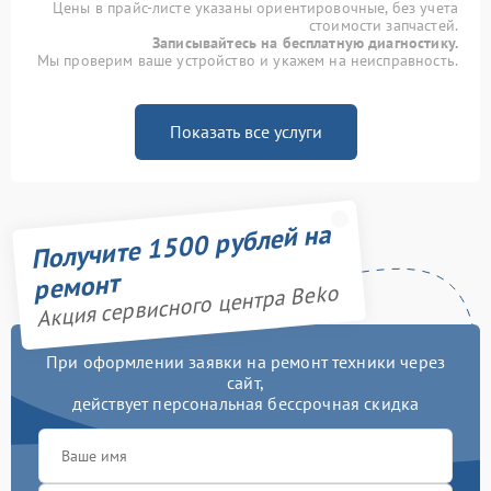
Цены в прайс-листе указаны ориентировочные, без учета
стоимости запчастей.
Записывайтесь на бесплатную диагностику.
Мы проверим ваше устройство и укажем на неисправность.
Показать все услуги
Получите 1500 рублей на
ремонт
Акция сервисного центра Beko
При оформлении заявки на ремонт техники через
сайт,
действует персональная бессрочная скидка